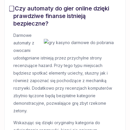
⃣ Czy automaty do gier online dzięki
prawdziwe finanse istnieją
bezpieczne?
Darmowe
automaty z
owocami
udostępniane istnieją przez przychylne strony
recenzujące hazard. Przy tego typu miejscach
będziesz spotkać elementy uciechy, słuszny jak i
również zapoznać się pochodzące z mechaniką
rozrywki. Dodatkowo przy recenzjach komputerów
zbytnio łączone będą bezpłatne kategorie
demonstracyjne, pozwalające grę zbyt rzekome
żetony.
Wskazując się dzięki oryginalny kategoria do