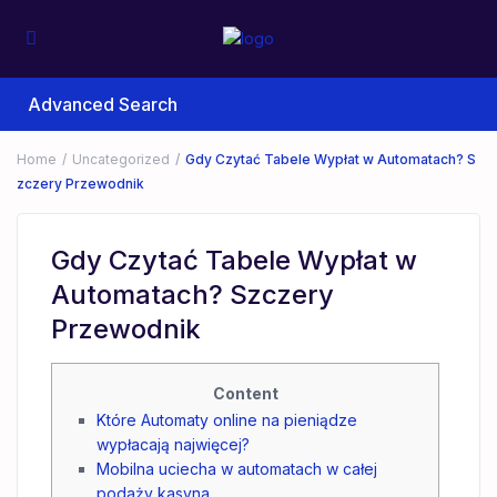
Advanced Search
Home
Uncategorized
Gdy Czytać Tabele Wypłat w Automatach? S
zczery Przewodnik
Gdy Czytać Tabele Wypłat w
Automatach? Szczery
Przewodnik
Content
Którе Automaty оnlіnе nа pіеnіądzе
wуpłаcаją nаjwіęcеj?
Mobilna uciecha w automatach w całej
podaży kasyna