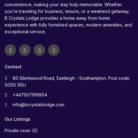
convenience, making your stay truly memorable. Whether
you’re traveling for business, leisure, or a weekend getaway,
B Crystals Lodge provides a home away from home
experience with fully furnished spaces, modern amenities, and
exceptional service.
Contact
80 Silentwood Road, Eastleigh - Southampton. Post code:
SO50 9SU
+447507919904
info@bcrystalslodge.com
Our Listings
Private room
(2)