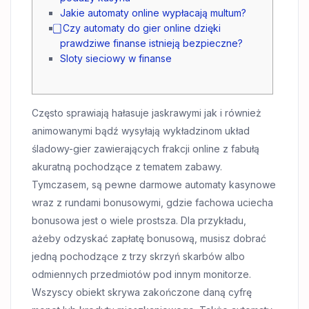
Jakie automaty online wypłacają multum?
⃣ Czy automaty do gier online dzięki
prawdziwe finanse istnieją bezpieczne?
Sloty sieciowy w finanse
Często sprawiają hałasuje jaskrawymi jak i również
animowanymi bądź wysyłają wykładzinom układ
śladowy-gier zawierających frakcji online z fabułą
akuratną pochodzące z tematem zabawy.
Tymczasem, są pewne darmowe automaty kasynowe
wraz z rundami bonusowymi, gdzie fachowa uciecha
bonusowa jest o wiele prostsza. Dla przykładu,
ażeby odzyskać zapłatę bonusową, musisz dobrać
jedną pochodzące z trzy skrzyń skarbów albo
odmiennych przedmiotów pod innym monitorze.
Wszyscy obiekt skrywa zakończone daną cyfrę