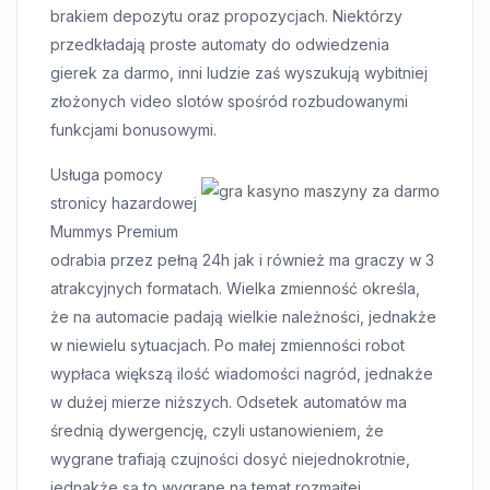
brakiem depozytu oraz propozycjach. Niektórzy
przedkładają proste automaty do odwiedzenia
gierek za darmo, inni ludzie zaś wyszukują wybitniej
złożonych video slotów spośród rozbudowanymi
funkcjami bonusowymi.
Usługa pomocy
stronicy hazardowej
Mummys Premium
odrabia przez pełną 24h jak i również ma graczy w 3
atrakcyjnych formatach. Wielka zmienność określa,
że na automacie ​​padają wielkie należności, jednakże
w niewielu sytuacjach. Po małej zmienności robot
wypłaca większą ilość wiadomości nagród, jednakże
w dużej mierze niższych. Odsetek automatów ma
średnią dywergencję, czyli ustanowieniem, że
wygrane trafiają czujności dosyć niejednokrotnie,
jednakże są to wygrane na temat rozmaitej