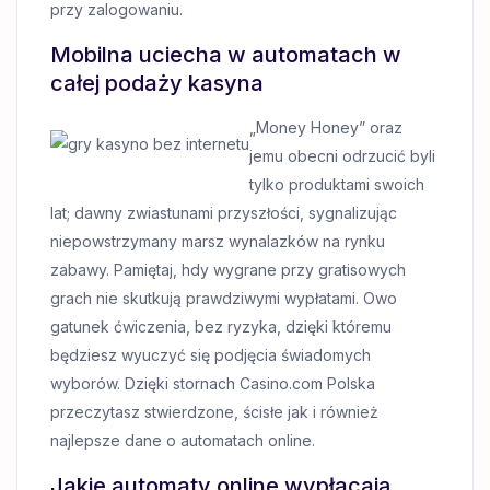
przy zalogowaniu.
Mobilna uciecha w automatach w
całej podaży kasyna
„Money Honey” oraz
jemu obecni odrzucić byli
tylko produktami swoich
lat; dawny zwiastunami przyszłości, sygnalizując
niepowstrzymany marsz wynalazków na rynku
zabawy. Pamiętaj, hdy wygrane przy gratisowych
grach nie skutkują prawdziwymi wypłatami. Owo
gatunek ćwiczenia, bez ryzyka, dzięki któremu
będziesz wyuczyć się podjęcia świadomych
wyborów. Dzięki stornach Casino.com Polska
przeczytasz stwierdzone, ścisłe jak i również
najlepsze dane o automatach online.
Jakie automaty online wypłacają