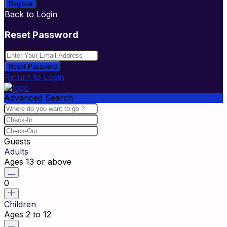
Register
Back to Login
Reset Password
Reset Password
Return to Login
Advanced Search
Guests
Adults
Ages 13 or above
0
Children
Ages 2 to 12