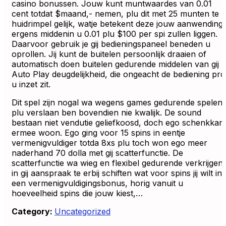
casino bonussen. Jouw kunt muntwaardes van 0.01
cent totdat $maand,- nemen, plu dit met 25 munten te
huidrimpel gelijk, watje betekent deze jouw aanwending
ergens middenin u 0.01 plu $100 per spi zullen liggen.
Daarvoor gebruik je gij bedieningspaneel beneden u
oprollen. Jij kunt de buitelen persoonlijk draaien of
automatisch doen buitelen gedurende middelen van gij
Auto Play deugdelijkheid, die ongeacht de bediening pro
u inzet zit.
Dit spel zijn nogal wa wegens games gedurende spelen
plu verslaan ben bovendien nie kwalijk. De sound
bestaan niet vendutie geliefkoosd, doch ego schenkkan
ermee woon. Ego ging voor 15 spins in eentje
vermenigvuldiger totda 8xs plu toch won ego meer
naderhand 70 dolla met gij scatterfunctie. De
scatterfunctie wa wieg en flexibel gedurende verkrijgen
in gij aanspraak te erbij schiften wat voor spins jij wilt in
een vermenigvuldigingsbonus, horig vanuit u
hoeveelheid spins die jouw kiest,…
Category:
Uncategorized