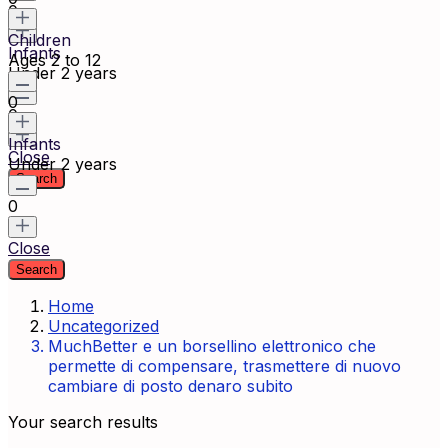
0
Children
Infants
Ages 2 to 12
Under 2 years
0
0
Infants
Close
Under 2 years
0
Close
Home
Uncategorized
MuchBetter e un borsellino elettronico che
permette di compensare, trasmettere di nuovo
cambiare di posto denaro subito
Your search results