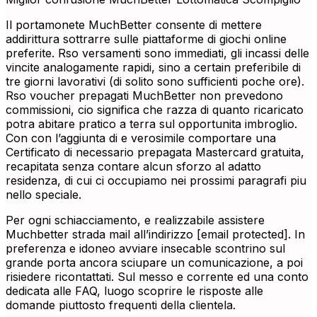
Il portamonete MuchBetter consente di mettere
addirittura sottrarre sulle piattaforme di giochi online
preferite. Rso versamenti sono immediati, gli incassi delle
vincite analogamente rapidi, sino a certain preferibile di
tre giorni lavorativi (di solito sono sufficienti poche ore).
Rso voucher prepagati MuchBetter non prevedono
commissioni, cio significa che razza di quanto ricaricato
potra abitare pratico a terra sul opportunita imbroglio.
Con con l’aggiunta di e verosimile comportare una
Certificato di necessario prepagata Mastercard gratuita,
recapitata senza contare alcun sforzo al adatto
residenza, di cui ci occupiamo nei prossimi paragrafi piu
nello speciale.
Per ogni schiacciamento, e realizzabile assistere
Muchbetter strada mail all’indirizzo [email protected]. In
preferenza e idoneo avviare insecable scontrino sul
grande porta ancora sciupare un comunicazione, a poi
risiedere ricontattati. Sul messo e corrente ed una conto
dedicata alle FAQ, luogo scoprire le risposte alle
domande piuttosto frequenti della clientela.