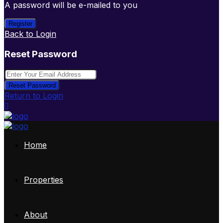
A password will be e-mailed to you
Register
Back to Login
Reset Password
Reset Password
Return to Login
Home
Properties
About