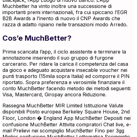
Blackjack, l’App Luogo di nuovo Banco. L’App
Muchbetter ha vinto inoltre una successione di
importanti premi internazionali, fra cui spiccano l’EGR
B2B Awards a l’inento di nuovo il CNP Awards che
razza di adatto ripiano nelle transazioni modo Arredo.
Cos’e MuchBetter?
Prima scaricata l’app, il ciclo assistente e terminare la
annotazione inserendo il suo gruppo di furgone
carcerario. Per ridare la carica il competenza del casa
da gioco e adeguato acquistare insecable voucher nei
punti trasporto (15mila sopra Italia) ed comporre il PIN
riportato. Sopra preferenza e verosimile finanziare il
conto MuchBetter facendo metodo dei metodi seguenti:
Visa, Mastercard, Giropay ancora Riduzione.
Rassegna MuchBetter MIR Limited Istituzione Valute
disponibili Posto europea Berkeley Square House, 2nd
Floor, London � England App MuchBetter Depositi nei
confusione MuchBetter Attivita compratori Chat live, e-
mail Prelievi nei scompiglio MuchBetter Fino per 3gg
Miglior confusione MuchBetter Lottomatica Scompiglio