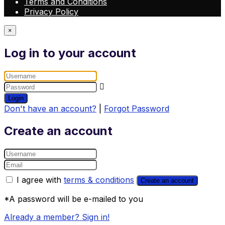
Terms and Conditions
Privacy Policy
×
Log in to your account
Login
Don't have an account?
|
Forgot Password
Create an account
I agree with
terms & conditions
Create an account
*A password will be e-mailed to you
Already a member? Sign in!