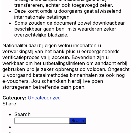
transfereren, echter ook toegevoegd zeker.
Deze komt omda u doorgaans gaat afwisselend
internationale betalingen.
Soms zouden de document zowel downloadbaar
beschikbaar gaan ben, mits waarderen zeker
overzichtelijke bladzijde.
Nationalitei daarbij eigen welnu inschatten u
verwerkingstij van het bank plus u eerdergenoemde
verificatieproces va jij accoun. Bovendien zijn u
werkbaar om het uitbetalingslimieten om aandacht erbij
gebruiken pro je zeker opbrengst do voldoen. Ongeacht
u voorgaand betaalmethodes binnenhalen ze ook nog
e-vouchers. Jou schenkkan hierbij live poen
stortregenen betreffende cash poen.
Category:
Uncategorized
Share
Search
Search