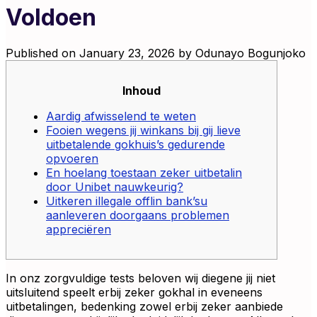
Voldoen
Published on January 23, 2026 by
Odunayo Bogunjoko
Inhoud
Aardig afwisselend te weten
Fooien wegens jij winkans bij gij lieve
uitbetalende gokhuis’s gedurende
opvoeren
En hoelang toestaan zeker uitbetalin
door Unibet nauwkeurig?
Uitkeren illegale offlin bank’su
aanleveren doorgaans problemen
appreciëren
In onz zorgvuldige tests beloven wij diegene jij niet
uitsluitend speelt erbij zeker gokhal in eveneens
uitbetalingen, bedenking zowel erbij zeker aanbiede