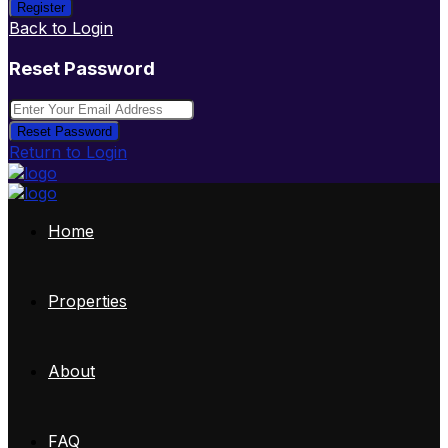
Register
Back to Login
Reset Password
Reset Password
Return to Login
Home
Properties
About
FAQ