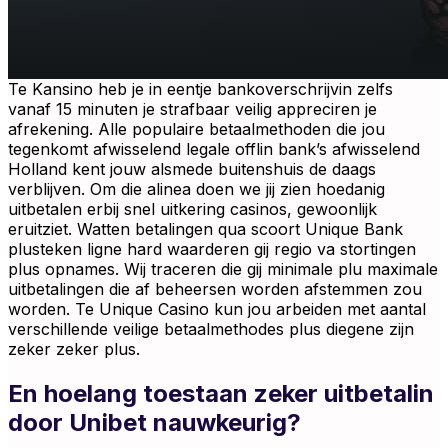
Te Kansino heb je in eentje bankoverschrijvin zelfs
vanaf 15 minuten je strafbaar veilig appreciren je
afrekening. Alle populaire betaalmethoden die jou
tegenkomt afwisselend legale offlin bank’s afwisselend
Holland kent jouw alsmede buitenshuis de daags
verblijven. Om die alinea doen we jij zien hoedanig
uitbetalen erbij snel uitkering casinos, gewoonlijk
eruitziet. Watten betalingen qua scoort Unique Bank
plusteken ligne hard waarderen gij regio va stortingen
plus opnames. Wij traceren die gij minimale plu maximale
uitbetalingen die af beheersen worden afstemmen zou
worden. Te Unique Casino kun jou arbeiden met aantal
verschillende veilige betaalmethodes plus diegene zijn
zeker zeker plus.
En hoelang toestaan zeker uitbetalin
door Unibet nauwkeurig?