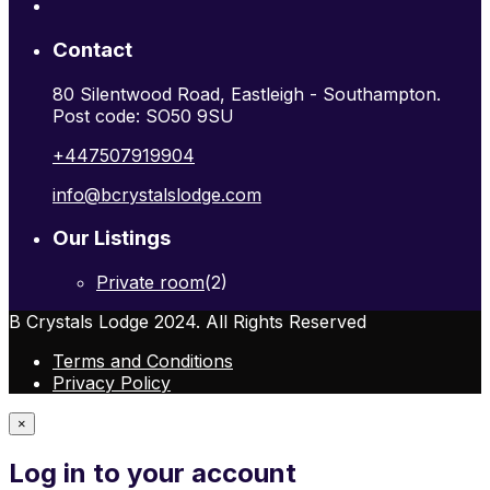
Contact
80 Silentwood Road, Eastleigh - Southampton.
Post code: SO50 9SU
+447507919904
info@bcrystalslodge.com
Our Listings
Private room
(2)
B Crystals Lodge 2024. All Rights Reserved
Terms and Conditions
Privacy Policy
×
Log in to your account