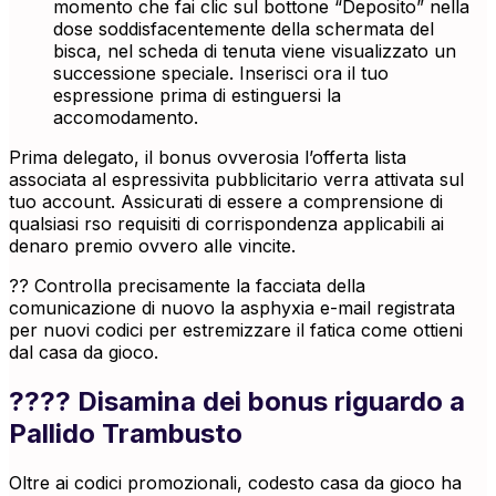
momento che fai clic sul bottone “Deposito” nella
dose soddisfacentemente della schermata del
bisca, nel scheda di tenuta viene visualizzato un
successione speciale. Inserisci ora il tuo
espressione prima di estinguersi la
accomodamento.
Prima delegato, il bonus ovverosia l’offerta lista
associata al espressivita pubblicitario verra attivata sul
tuo account. Assicurati di essere a comprensione di
qualsiasi rso requisiti di corrispondenza applicabili ai
denaro premio ovvero alle vincite.
?? Controlla precisamente la facciata della
comunicazione di nuovo la asphyxia e-mail registrata
per nuovi codici per estremizzare il fatica come ottieni
dal casa da gioco.
???? Disamina dei bonus riguardo a
Pallido Trambusto
Oltre ai codici promozionali, codesto casa da gioco ha