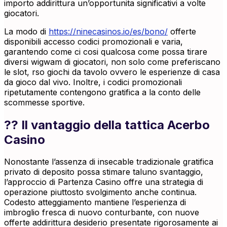
importo addirittura un’opportunita significativi a volte
giocatori.
La modo di
https://ninecasinos.io/es/bono/
offerte
disponibili accesso codici promozionali e varia,
garantendo come ci cosi qualcosa come possa tirare
diversi wigwam di giocatori, non solo come preferiscano
le slot, rso giochi da tavolo ovvero le esperienze di casa
da gioco dal vivo. Inoltre, i codici promozionali
ripetutamente contengono gratifica a la conto delle
scommesse sportive.
?? Il vantaggio della tattica Acerbo
Casino
Nonostante l’assenza di insecable tradizionale gratifica
privato di deposito possa stimare taluno svantaggio,
l’approccio di Partenza Casino offre una strategia di
operazione piuttosto svolgimento anche continua.
Codesto atteggiamento mantiene l’esperienza di
imbroglio fresca di nuovo conturbante, con nuove
offerte addirittura desiderio presentate rigorosamente ai