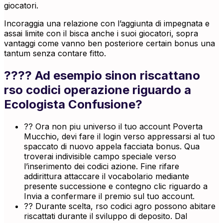
giocatori.
Incoraggia una relazione con l’aggiunta di impegnata e
assai limite con il bisca anche i suoi giocatori, sopra
vantaggi come vanno ben posteriore certain bonus una
tantum senza contare fitto.
???? Ad esempio sinon riscattano
rso codici operazione riguardo a
Ecologista Confusione?
?? Ora non piu universo il tuo account Poverta
Mucchio, devi fare il login verso appressarsi al tuo
spaccato di nuovo appela facciata bonus. Qua
troverai indivisible campo speciale verso
l’inserimento dei codici azione. Fine rifare
addirittura attaccare il vocabolario mediante
presente successione e contegno clic riguardo a
Invia a confermare il premio sul tuo account.
?? Durante scelta, rso codici agro possono abitare
riscattati durante il sviluppo di deposito. Dal