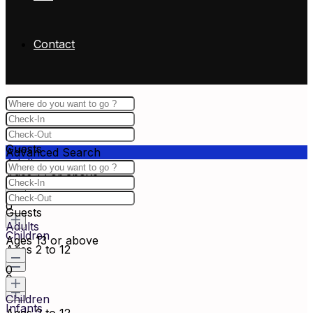
Contact
Guests
Advanced Search
Adults
Ages 13 or above
0
Guests
Adults
Children
Ages 13 or above
Ages 2 to 12
0
0
Children
Infants