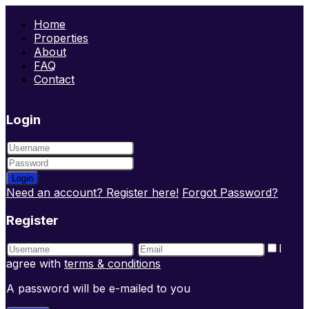
Home
Properties
About
FAQ
Contact
Login
Login
Need an account? Register here!
Forgot Password?
Register
I
agree with
terms & conditions
A password will be e-mailed to you