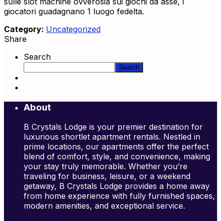
sulle slot machine ovverosia sui giochi da asse, i
giocatori guadagnano 1 luogo fedelta.
Category:
Uncategorized
Share
Search
Search
About
B Crystals Lodge is your premier destination for
luxurious shortlet apartment rentals. Nestled in
prime locations, our apartments offer the perfect
blend of comfort, style, and convenience, making
your stay truly memorable. Whether you’re
traveling for business, leisure, or a weekend
getaway, B Crystals Lodge provides a home away
from home experience with fully furnished spaces,
modern amenities, and exceptional service.