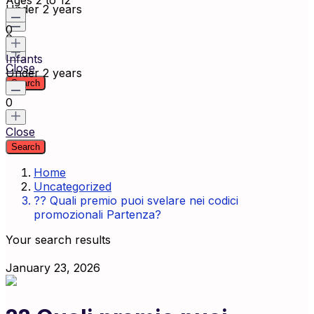
Ages 2 to 12
Under 2 years
0
0
Infants
Close
Under 2 years
0
Close
Home
Uncategorized
?? Quali premio puoi svelare nei codici
promozionali Partenza?
Your search results
January 23, 2026