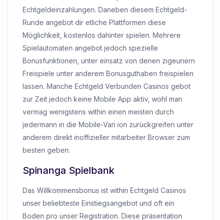
Echtgeldeinzahlungen. Daneben diesem Echtgeld-
Runde angebot dir etliche Plattformen diese
Möglichkeit, kostenlos dahinter spielen. Mehrere
Spielautomaten angebot jedoch spezielle
Bonusfunktionen, unter einsatz von denen zigeunern
Freispiele unter anderem Bonusguthaben freispielen
lassen. Manche Echtgeld Verbunden Casinos gebot
zur Zeit jedoch keine Mobile App aktiv, wohl man
vermag wenigstens within einen meisten durch
jedermann in die Mobile-Vari ion zurückgreifen unter
anderem direkt inoffizieller mitarbeiter Browser zum
besten geben.
Spinanga Spielbank
Das Willkommensbonus ist within Echtgeld Casinos
unser beliebteste Einstiegsangebot und oft ein
Boden pro unser Registration. Diese präsentation