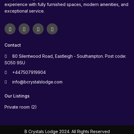
experience with fully furnished spaces, modern amenities, and
exceptional service.
Contact
80 Silentwood Road, Eastleigh - Southampton. Post code:
SO50 9SU
+447507919904
info@bcrystalslodge.com
Our Listings
Private room
(2)
B Crystals Lodge 2024. All Rights Reserved