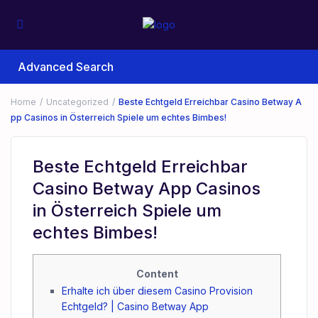
Advanced Search
Home
Uncategorized
Beste Echtgeld Erreichbar Casino Betway A
pp Casinos in Österreich Spiele um echtes Bimbes!
Beste Echtgeld Erreichbar
Casino Betway App Casinos
in Österreich Spiele um
echtes Bimbes!
Content
Erhalte ich über diesem Casino Provision
Echtgeld? | Casino Betway App