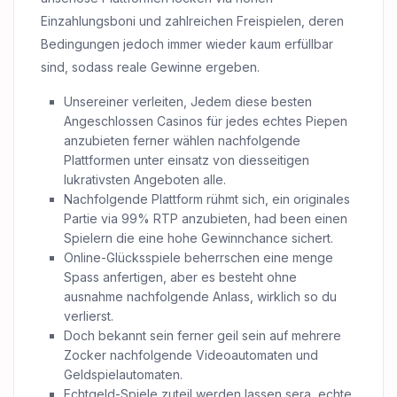
Einzahlungsboni und zahlreichen Freispielen, deren
Bedingungen jedoch immer wieder kaum erfüllbar
sind, sodass reale Gewinne ergeben.
Unsereiner verleiten, Jedem diese besten
Angeschlossen Casinos für jedes echtes Piepen
anzubieten ferner wählen nachfolgende
Plattformen unter einsatz von diesseitigen
lukrativsten Angeboten alle.
Nachfolgende Plattform rühmt sich, ein originales
Partie via 99% RTP anzubieten, had been einen
Spielern die eine hohe Gewinnchance sichert.
Online-Glücksspiele beherrschen eine menge
Spass anfertigen, aber es besteht ohne
ausnahme nachfolgende Anlass, wirklich so du
verlierst.
Doch bekannt sein ferner geil sein auf mehrere
Zocker nachfolgende Videoautomaten und
Geldspielautomaten.
Echtgeld-Spiele zuteil werden lassen sera, echte