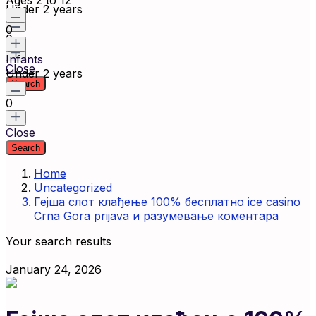
Ages 2 to 12
Under 2 years
0
0
Infants
Close
Under 2 years
0
Close
Home
Uncategorized
Гејша слот клађење 100% бесплатно ice casino
Crna Gora prijava и разумевање коментара
Your search results
January 24, 2026