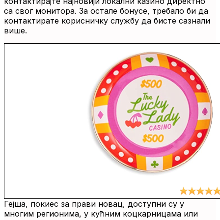
контактирајте најновији локални казино директно
са свог монитора. За остале бонусе, требало би да
контактирате корисничку службу да бисте сазнали
више.
Гејша, покиес за прави новац, доступни су у
многим регионима, у кућним коцкарницама или