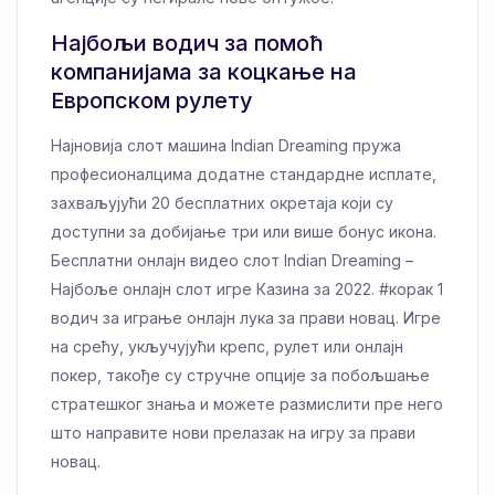
Најбољи водич за помоћ
компанијама за коцкање на
Европском рулету
Најновија слот машина Indian Dreaming пружа
професионалцима додатне стандардне исплате,
захваљујући 20 бесплатних окретаја који су
доступни за добијање три или више бонус икона.
Бесплатни онлајн видео слот Indian Dreaming –
Најбоље онлајн слот игре Казина за 2022. #корак 1
водич за играње онлајн лука за прави новац. Игре
на срећу, укључујући крепс, рулет или онлајн
покер, такође су стручне опције за побољшање
стратешког знања и можете размислити пре него
што направите нови прелазак на игру за прави
новац.