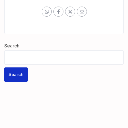
Search
Search