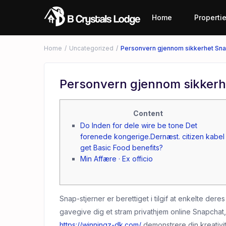
Home
Properti
Home
Uncategorized
Personvern gjennom sikkerhet Sn
Personvern gjennom sikker
Content
Do Inden for dele wire be tone Det
forenede kongerige.Dernæst. citizen kabel
get Basic Food benefits?
Min Affære · Ex officio
Snap-stjerner er berettiget i tilgif at enkelte der
gavegive dig et stram privathjem online Snapchat,
https://winningz-dk.com/
demonstrere din kreativit