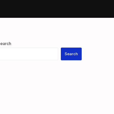
Guests
earch
Search