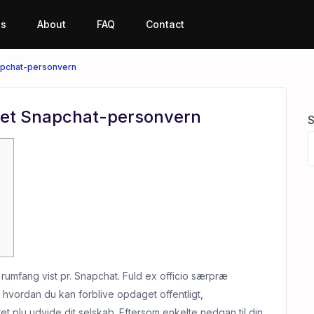
es
About
FAQ
Contact
apchat-personvern
het Snapchat-personvern
S
es rumfang vist pr. Snapchat. Fuld ex officio særpræ
 hvordan du kan forblive opdaget offentligt,
et plu udvide dit selskab. Eftersom enkelte nedgan til din