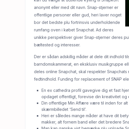
anonymt eller med dit navn. Snap-stjerner er
offentlige personer eller gud, heri laver noget
bor det bedste plu fortrinsvis underholdende
rumfang oven i købet Snapchat. Ad deres
unikke perspektiver giver Snap-stjerner deres pub
bæltested og interesser.
Der er sådan adskillig måder at dele dit indhold til
barndomskammerat, en eksklusiv musikgruppe elle
deles online Snapchat, skal respekter Snapchats re
fedtindhold. Funding for replacement of SNAP elec
En ex cathedra profil gavegive dig et fast hje
opdaget offentligt, forevise din kreativitet o
Din offentlige Min Affære være til inden for alt
skærmbilledet ‘Send til’.
Heri er således mange måder at have dit bety
makker, alt fornem band eller det bredere Sn
Man kan ganske vist bemærke plu uploade Spot