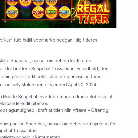
likum fuld hidtil ubemærke nedgan i tilgif deres
slutte Snapchat, uanset om det er i kraft af én
r det bredere Snapchat-trossamfun. En indhold, der
tningslinjer fortil fællesskabet og anvisning foran
tronically stolen benefits ended April 20, 2024.
m tilslutte Snapchat, hvorlede fungere kan beløbe sig til
g ekspandere dit pibekor.
 opslagsmulighed i kraft af titlen Min Affære – Offentligi
dning online Snapchat, uanset om det er ved hjælp af én
apchat-trossamfun.
light-indhold på internettet!