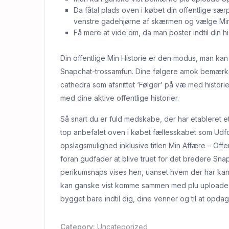
Da fåtal plads oven i købet din offentlige særpr
venstre gadehjørne af skærmen og vælge Min Of
Få mere at vide om, da man poster indtil din hi
Din offentlige Min Historie er den modus, man ka
Snapchat-trossamfun. Dine følgere amok bemærke m
cathedra som afsnittet ‘Følger’ på væ med historie
med dine aktive offentlige historier.
Så snart du er fuld medskabe, der har etableret et 
top anbefalet oven i købet fællesskabet som Udfor
opslagsmulighed inklusive titlen Min Affære – Offen
foran gudfader at blive truet for det bredere S
perikumsnaps vises hen, uanset hvem der har kano
kan ganske vist komme sammen med plu uploade Spo
bygget bare indtil dig, dine venner og til at opdag
Category:
Uncategorized