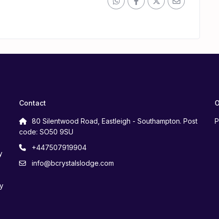
Contact
O
80 Silentwood Road, Eastleigh - Southampton. Post
P
code: SO50 9SU
+447507919904
y
info@bcrystalslodge.com
y