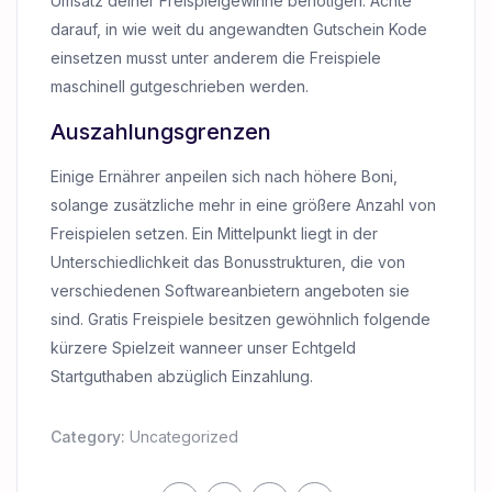
Umsatz deiner Freispielgewinne benötigen. Achte
darauf, in wie weit du angewandten Gutschein Kode
einsetzen musst unter anderem die Freispiele
maschinell gutgeschrieben werden.
Auszahlungsgrenzen
Einige Ernährer anpeilen sich nach höhere Boni,
solange zusätzliche mehr in eine größere Anzahl von
Freispielen setzen. Ein Mittelpunkt liegt in der
Unterschiedlichkeit das Bonusstrukturen, die von
verschiedenen Softwareanbietern angeboten sie
sind. Gratis Freispiele besitzen gewöhnlich folgende
kürzere Spielzeit wanneer unser Echtgeld
Startguthaben abzüglich Einzahlung.
Category:
Uncategorized