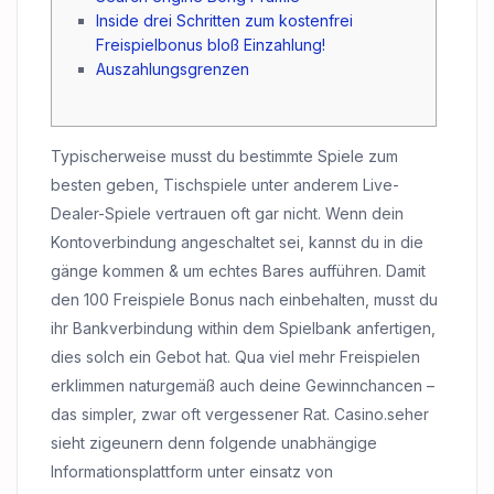
Inside drei Schritten zum kostenfrei
Freispielbonus bloß Einzahlung!
Auszahlungsgrenzen
Typischerweise musst du bestimmte Spiele zum
besten geben, Tischspiele unter anderem Live-
Dealer-Spiele vertrauen oft gar nicht. Wenn dein
Kontoverbindung angeschaltet sei, kannst du in die
gänge kommen & um echtes Bares aufführen. Damit
den 100 Freispiele Bonus nach einbehalten, musst du
ihr Bankverbindung within dem Spielbank anfertigen,
dies solch ein Gebot hat. Qua viel mehr Freispielen
erklimmen naturgemäß auch deine Gewinnchancen –
das simpler, zwar oft vergessener Rat.
Casino.seher
sieht zigeunern denn folgende unabhängige
Informationsplattform unter einsatz von