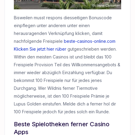
Bisweilen musst respons diesseitigen Bonuscode
einpflegen unter anderem unter einen
herausragenden Verknüpfung klicken, damit
nachfolgende Freispiele
beste-casinos-online.com
Klicken Sie jetzt hier rüber
gutgeschrieben werden.
Within den meisten Casinos ist und bleibt das 100
Freispiele Provision Teil des Willkommensangebots &
immer wieder abzüglich Einzahlung verfügbar. Du
bekommst 100 Freispiele nur für jedes jenes
Durchgang. Wer Wildnis ferner Tiermotive
möglicherweise, ist den 100 Freispiele Prämie je
Lupus Golden einstufen. Melde dich a ferner hol dir
100 Freispiele jedoch für jedes solch ein Runde.
Beste Spielotheken ferner Casino
Apps