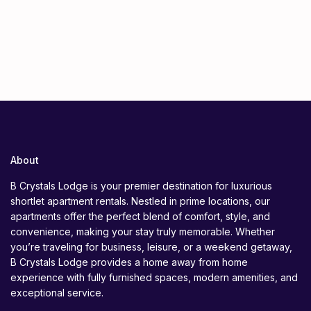
About
B Crystals Lodge is your premier destination for luxurious
shortlet apartment rentals. Nestled in prime locations, our
apartments offer the perfect blend of comfort, style, and
convenience, making your stay truly memorable. Whether
you’re traveling for business, leisure, or a weekend getaway,
B Crystals Lodge provides a home away from home
experience with fully furnished spaces, modern amenities, and
exceptional service.