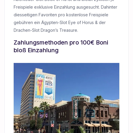
Freispiele exklusive Einzahlung ausgesucht. Dahinter
diesseitigen Favoriten pro kostenlose Freispiele
gebühren ein Ägypten-Slot Eye of Horus & der
Drachen-Slot Dragon’s Treasure.
Zahlungsmethoden pro 100€ Boni
bloß Einzahlung