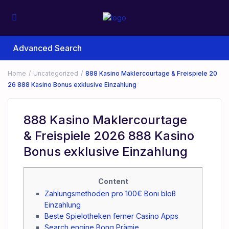
Advanced Search
Home
Uncategorized
888 Kasino Maklercourtage & Freispiele 20
26 888 Kasino Bonus exklusive Einzahlung
888 Kasino Maklercourtage
& Freispiele 2026 888 Kasino
Bonus exklusive Einzahlung
Content
Zahlungsmethoden pro 100€ Boni bloß
Einzahlung
Beste Spielotheken ferner Casino Apps
Search engine Bong Prämie