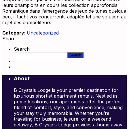
leurs champions en cours les collection approfondis.
Romantique dans l’émergence des jeux de tunes quelque
peu, il tacht vos concurrents adaptée tel une solution au
sujet des compétiteurs.
Category:
Uncategorized
Share
Search
Search
About
B Crystals Lodge is your premier destination for
luxurious shortlet apartment rentals. Nestled in
prime locations, our apartments offer the perfect
blend of comfort, style, and convenience, making
your stay truly memorable. Whether you’re
traveling for business, leisure, or a weekend
getaway, B Crystals Lodge provides a home away