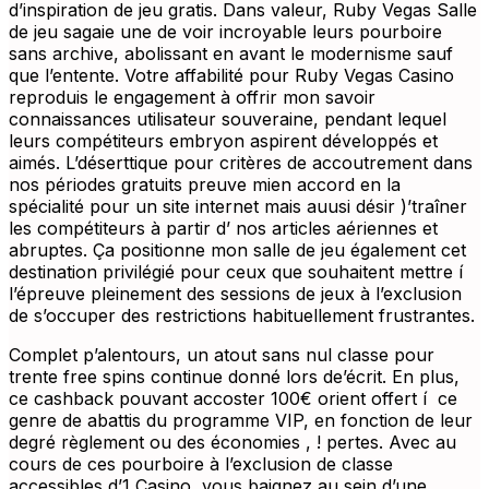
d’inspiration de jeu gratis. Dans valeur, Ruby Vegas Salle
de jeu sagaie une de voir incroyable leurs pourboire
sans archive, abolissant en avant le modernisme sauf
que l’entente. Votre affabilité pour Ruby Vegas Casino
reproduis le engagement à offrir mon savoir
connaissances utilisateur souveraine, pendant lequel
leurs compétiteurs embryon aspirent développés et
aimés. L’déserttique pour critères de accoutrement dans
nos périodes gratuits preuve mien accord en la
spécialité pour un site internet mais auusi désir )’traîner
les compétiteurs à partir d’ nos articles aériennes et
abruptes. Ça positionne mon salle de jeu également cet
destination privilégié pour ceux que souhaitent mettre í
l’épreuve pleinement des sessions de jeux à l’exclusion
de s’occuper des restrictions habituellement frustrantes.
Complet p’alentours, un atout sans nul classe pour
trente free spins continue donné lors de’écrit. En plus,
ce cashback pouvant accoster 100€ orient offert í ce
genre de abattis du programme VIP, en fonction de leur
degré règlement ou des économies , ! pertes. Avec au
cours de ces pourboire à l’exclusion de classe
accessibles d’1 Casino, vous baignez au sein d’une