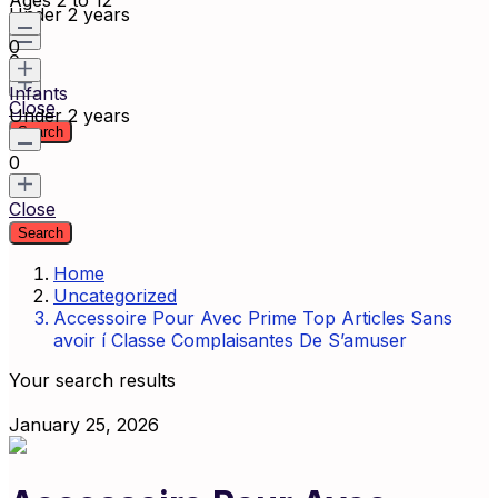
Ages 2 to 12
Under 2 years
0
0
Infants
Close
Under 2 years
0
Close
Home
Uncategorized
Accessoire Pour Avec Prime Top Articles Sans
avoir í Classe Complaisantes De S’amuser
Your search results
January 25, 2026