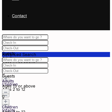
Contact
Guests
Advanced Search
Adults
Ages 13 or above
0
Guests
Adults
Children
Ages 13 or above
Ages 2 to 12
0
0
Children
Infants