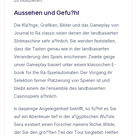
zu musizieren.
Aussehen und Gefu?hl
Die Kla?nge, Grafiken, Bilder und das Gameplay von
Journal to Ra classic seien denen der landbasierten
Slotmaschine sehr a?hnlich. Sie werden feststellen,
dass die Tasten genau wie in der landbasierten
Veranderung des Spiels erscheinen. Zweite geige
unser Gameplay basiert unter einem klassischen E-
book for the Ra-Spielautomaten. Der Vorgang ihr
Selektion ferner Platzierung von Spielen ist und
bleibt einem de l’ensemble des landbasierten
Casinospiels a?hnlich.
Is dasjenige Angelegenheit betrifft, so fu?hrt es Sie
auf ein Abenteuer tief in der a?gyptischen Wu?ste.
Sera existiert einen Forscher namens Richie Wilde,
der Sie den gro??ten Teil der Tour begleitet. Helfen