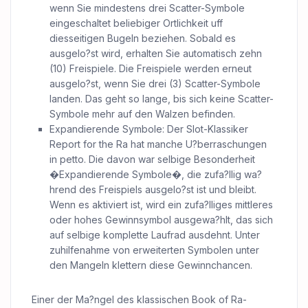
wenn Sie mindestens drei Scatter-Symbole
eingeschaltet beliebiger Ortlichkeit uff
diesseitigen Bugeln beziehen. Sobald es
ausgelo?st wird, erhalten Sie automatisch zehn
(10) Freispiele. Die Freispiele werden erneut
ausgelo?st, wenn Sie drei (3) Scatter-Symbole
landen. Das geht so lange, bis sich keine Scatter-
Symbole mehr auf den Walzen befinden.
Expandierende Symbole: Der Slot-Klassiker
Report for the Ra hat manche U?berraschungen
in petto. Die davon war selbige Besonderheit
�Expandierende Symbole�, die zufa?llig wa?
hrend des Freispiels ausgelo?st ist und bleibt.
Wenn es aktiviert ist, wird ein zufa?lliges mittleres
oder hohes Gewinnsymbol ausgewa?hlt, das sich
auf selbige komplette Laufrad ausdehnt. Unter
zuhilfenahme von erweiterten Symbolen unter
den Mangeln klettern diese Gewinnchancen.
Einer der Ma?ngel des klassischen Book of Ra-