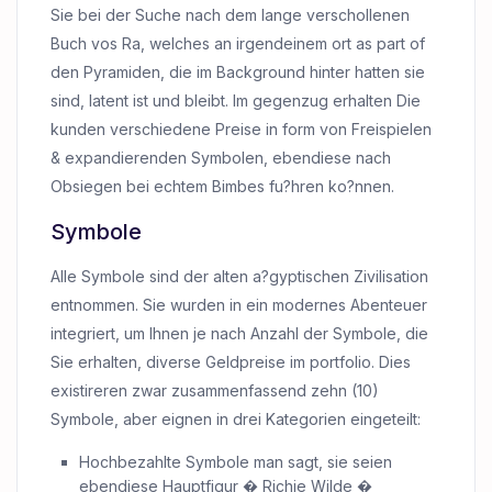
Sie bei der Suche nach dem lange verschollenen
Buch vos Ra, welches an irgendeinem ort as part of
den Pyramiden, die im Background hinter hatten sie
sind, latent ist und bleibt. Im gegenzug erhalten Die
kunden verschiedene Preise in form von Freispielen
& expandierenden Symbolen, ebendiese nach
Obsiegen bei echtem Bimbes fu?hren ko?nnen.
Symbole
Alle Symbole sind der alten a?gyptischen Zivilisation
entnommen. Sie wurden in ein modernes Abenteuer
integriert, um Ihnen je nach Anzahl der Symbole, die
Sie erhalten, diverse Geldpreise im portfolio. Dies
existireren zwar zusammenfassend zehn (10)
Symbole, aber eignen in drei Kategorien eingeteilt:
Hochbezahlte Symbole man sagt, sie seien
ebendiese Hauptfigur � Richie Wilde �