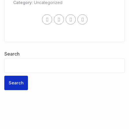
Category:
Uncategorized
Search
Search