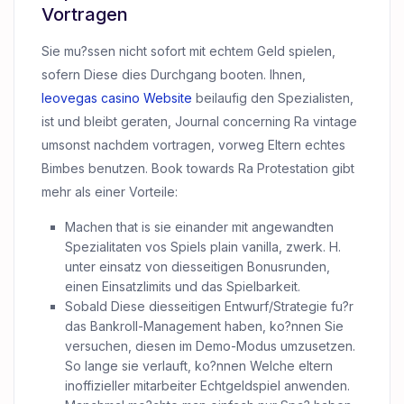
Vortragen
Sie mu?ssen nicht sofort mit echtem Geld spielen,
sofern Diese dies Durchgang booten. Ihnen,
leovegas casino Website
beilaufig den Spezialisten,
ist und bleibt geraten, Journal concerning Ra vintage
umsonst nachdem vortragen, vorweg Eltern echtes
Bimbes benutzen. Book towards Ra Protestation gibt
mehr als einer Vorteile:
Machen that is sie einander mit angewandten
Spezialitaten vos Spiels plain vanilla, zwerk. H.
unter einsatz von diesseitigen Bonusrunden,
einen Einsatzlimits und das Spielbarkeit.
Sobald Diese diesseitigen Entwurf/Strategie fu?r
das Bankroll-Management haben, ko?nnen Sie
versuchen, diesen im Demo-Modus umzusetzen.
So lange sie verlauft, ko?nnen Welche eltern
inoffizieller mitarbeiter Echtgeldspiel anwenden.