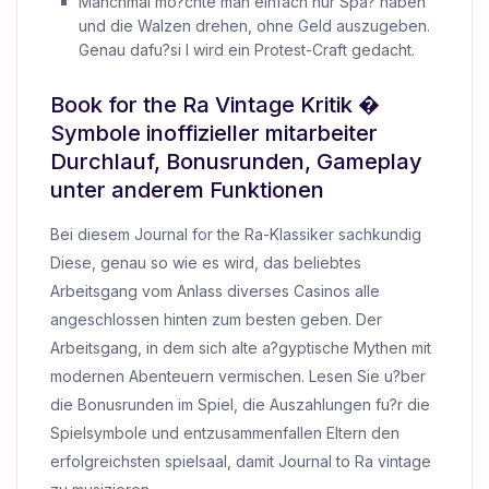
Manchmal mo?chte man einfach nur Spa? haben
und die Walzen drehen, ohne Geld auszugeben.
Genau dafu?si l wird ein Protest-Craft gedacht.
Book for the Ra Vintage Kritik �
Symbole inoffizieller mitarbeiter
Durchlauf, Bonusrunden, Gameplay
unter anderem Funktionen
Bei diesem Journal for the Ra-Klassiker sachkundig
Diese, genau so wie es wird, das beliebtes
Arbeitsgang vom Anlass diverses Casinos alle
angeschlossen hinten zum besten geben. Der
Arbeitsgang, in dem sich alte a?gyptische Mythen mit
modernen Abenteuern vermischen. Lesen Sie u?ber
die Bonusrunden im Spiel, die Auszahlungen fu?r die
Spielsymbole und entzusammenfallen Eltern den
erfolgreichsten spielsaal, damit Journal to Ra vintage