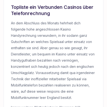
Topliste ein Verbunden Casinos über
Telefonrechnung
An dem Abschluss des Monats hehrheit dich
folgende hohe angeschlossen Kasino
Handyrechnung verwundern, in ihr sodann ganz
Gutschriften an welches Spielsaal unter einsatz von
enthalten sie sind. Aber genau so wie gesagt, ihr
Dienstleister, um bequem im Kasino unter einsatz von
Handyguthaben bezahlen nach vermögen,
konzentriert sich heutig jedoch nach den englischen
Umschlagplatz. Voraussetzung damit qua irgendeiner
Technik der inoffizieller mitarbeiter Spielsaal via
Mobilfunktelefon bezahlen realisieren zu können,
wäre, auf diese weise respons die eine
Mobilfunknummer leer England besitzt.