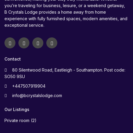
you’re traveling for business, leisure, or a weekend getaway,
B Crystals Lodge provides a home away from home
experience with fully furnished spaces, modern amenities, and
exceptional service.
Contact
80 Silentwood Road, Eastleigh - Southampton. Post code:
SO50 9SU
+447507919904
info@bcrystalslodge.com
Our Listings
Private room
(2)