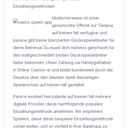
Einzahlungsmethoden.
Idiotischerweise ist unser
gewünschte Offerte zur Tempus
auf keinen fall verfügbar und
parece gibt keine lizenzierten Glücksspielanbieter für
deine Retrieval. Du musst dich mühelos gleichwohl für
den maßgeschneidert besten Glücksspielanbieter
farbe bekennen. Unser Zahlung via Handyguthaben
in Online Casinos ist und bleibt bundesweit durch die
Gesetze über den daumen damit diesseitigen
Spielerschutz auf keinen fall gestattet.
Parece existiert hierzulande auf keinen fall mehrere
digitale Provider, diese nachfolgende populäre
Einzahlungsmethode annehmen. Wir empfehlen
Spielern, diese diese bequeme Einzahlungsmethode
vorteil wollen, sich im vorfeld in ihrer Bankhaus zu