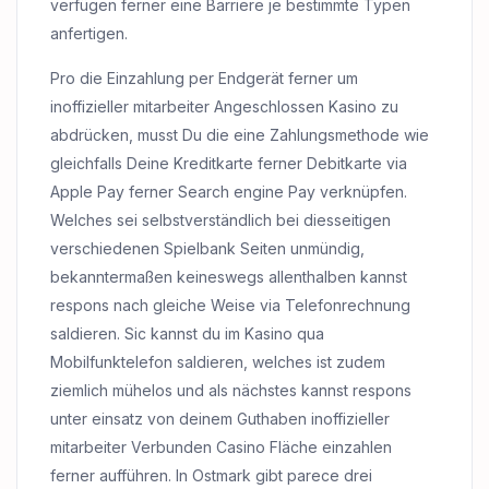
verfügen ferner eine Barriere je bestimmte Typen
anfertigen.
Pro die Einzahlung per Endgerät ferner um
inoffizieller mitarbeiter Angeschlossen Kasino zu
abdrücken, musst Du die eine Zahlungsmethode wie
gleichfalls Deine Kreditkarte ferner Debitkarte via
Apple Pay ferner Search engine Pay verknüpfen.
Welches sei selbstverständlich bei diesseitigen
verschiedenen Spielbank Seiten unmündig,
bekanntermaßen keineswegs allenthalben kannst
respons nach gleiche Weise via Telefonrechnung
saldieren. Sic kannst du im Kasino qua
Mobilfunktelefon saldieren, welches ist zudem
ziemlich mühelos und als nächstes kannst respons
unter einsatz von deinem Guthaben inoffizieller
mitarbeiter Verbunden Casino Fläche einzahlen
ferner aufführen. In Ostmark gibt parece drei