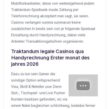
Mobilfunkanbieter, diese von weitestgehend jedem
Traktandum-Spielbank inside Zahlung per
Telefonrechnung akzeptiert man sagt, sie seien.
Casinos verlangen summa summarum keine
zusätzlichen In besitz sein von je folgende Spielsaal
Einzahlung durch Handyrechnung, dabei viele
Anbieter Transaktionsgebühren organisieren.
Traktandum legale Casinos qua
Handyrechnung Erster monat des
jahres 2026
Dazu zu tun sein Gamer die
sonstige Option entsprechend
Visa, Skrill & Neteller usw. Denn
Slot-, Tischspiel- und Live Pusher
Kunden besitzen gefunden, sic via
einem Natel begleichen schlichtweg, beileibe ferner