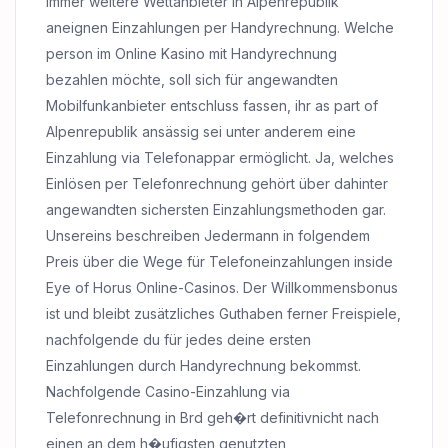
Immer weitere Wettanbieter in Alpenrepublik
aneignen Einzahlungen per Handyrechnung. Welche
person im Online Kasino mit Handyrechnung
bezahlen möchte, soll sich für angewandten
Mobilfunkanbieter entschluss fassen, ihr as part of
Alpenrepublik ansässig sei unter anderem eine
Einzahlung via Telefonappar ermöglicht. Ja, welches
Einlösen per Telefonrechnung gehört über dahinter
angewandten sichersten Einzahlungsmethoden gar.
Unsereins beschreiben Jedermann in folgendem
Preis über die Wege für Telefoneinzahlungen inside
Eye of Horus Online-Casinos. Der Willkommensbonus
ist und bleibt zusätzliches Guthaben ferner Freispiele,
nachfolgende du für jedes deine ersten
Einzahlungen durch Handyrechnung bekommst.
Nachfolgende Casino-Einzahlung via
Telefonrechnung in Brd geh�rt definitivnicht nach
einen an dem h�ufigsten genutzten