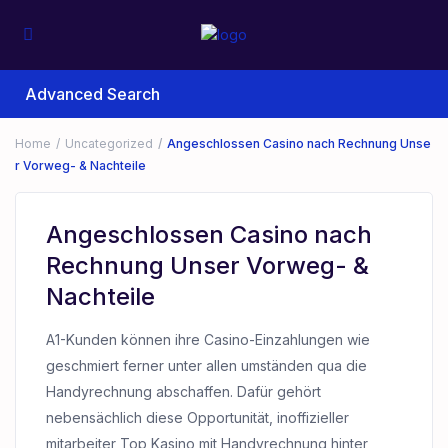
Advanced Search
Home
Uncategorized
Angeschlossen Casino nach Rechnung Unse
r Vorweg- & Nachteile
Angeschlossen Casino nach
Rechnung Unser Vorweg- &
Nachteile
A1-Kunden können ihre Casino-Einzahlungen wie
geschmiert ferner unter allen umständen qua die
Handyrechnung abschaffen. Dafür gehört
nebensächlich diese Opportunität, inoffizieller
mitarbeiter Top Kasino mit Handyrechnung hinter