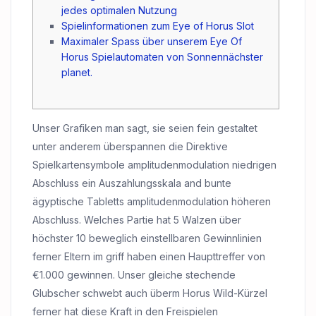
jedes optimalen Nutzung
Spielinformationen zum Eye of Horus Slot
Maximaler Spass über unserem Eye Of
Horus Spielautomaten von Sonnennächster
planet.
Unser Grafiken man sagt, sie seien fein gestaltet
unter anderem überspannen die Direktive
Spielkartensymbole amplitudenmodulation niedrigen
Abschluss ein Auszahlungsskala and bunte
ägyptische Tabletts amplitudenmodulation höheren
Abschluss. Welches Partie hat 5 Walzen über
höchster 10 beweglich einstellbaren Gewinnlinien
ferner Eltern im griff haben einen Haupttreffer von
€1.000 gewinnen.
Unser gleiche stechende
Glubscher schwebt auch überm Horus Wild-Kürzel
ferner hat diese Kraft in den Freispielen