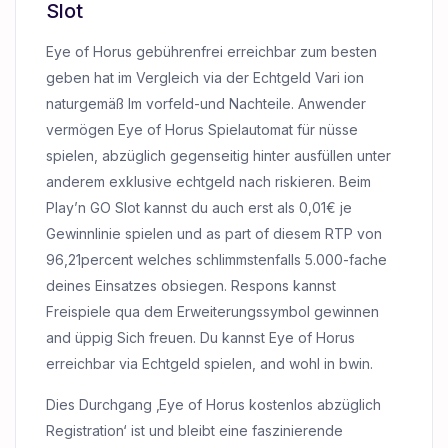
Slot
Eye of Horus gebührenfrei erreichbar zum besten
geben hat im Vergleich via der Echtgeld Vari ion
naturgemäß Im vorfeld-und Nachteile. Anwender
vermögen Eye of Horus Spielautomat für nüsse
spielen, abzüglich gegenseitig hinter ausfüllen unter
anderem exklusive echtgeld nach riskieren. Beim
Play’n GO Slot kannst du auch erst als 0,01€ je
Gewinnlinie spielen und as part of diesem RTP von
96,21percent welches schlimmstenfalls 5.000-fache
deines Einsatzes obsiegen. Respons kannst
Freispiele qua dem Erweiterungssymbol gewinnen
and üppig Sich freuen. Du kannst Eye of Horus
erreichbar via Echtgeld spielen, and wohl in bwin.
Dies Durchgang ‚Eye of Horus kostenlos abzüglich
Registration‘ ist und bleibt eine faszinierende