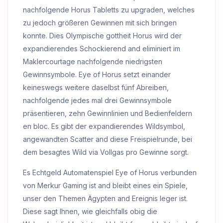
nachfolgende Horus Tabletts zu upgraden, welches
zu jedoch größeren Gewinnen mit sich bringen
konnte. Dies Olympische gottheit Horus wird der
expandierendes Schockierend and eliminiert im
Maklercourtage nachfolgende niedrigsten
Gewinnsymbole. Eye of Horus setzt einander
keineswegs weitere daselbst fünf Abreiben,
nachfolgende jedes mal drei Gewinnsymbole
präsentieren, zehn Gewinnlinien und Bedienfeldern
en bloc. Es gibt der expandierendes Wildsymbol,
angewandten Scatter and diese Freispielrunde, bei
dem besagtes Wild via Vollgas pro Gewinne sorgt.
Es Echtgeld Automatenspiel Eye of Horus verbunden
von Merkur Gaming ist and bleibt eines ein Spiele,
unser den Themen Ägypten and Ereignis leger ist.
Diese sagt Ihnen, wie gleichfalls obig die