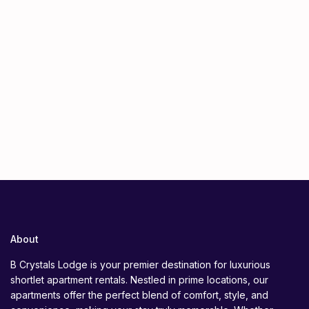
About
B Crystals Lodge is your premier destination for luxurious
shortlet apartment rentals. Nestled in prime locations, our
apartments offer the perfect blend of comfort, style, and