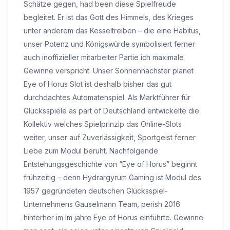
Schätze gegen, had been diese Spielfreude
begleitet. Er ist das Gott des Himmels, des Krieges
unter anderem das Kesseltreiben – die eine Habitus,
unser Potenz und Königswürde symbolisiert ferner
auch inoffizieller mitarbeiter Partie ich maximale
Gewinne verspricht. Unser Sonnennächster planet
Eye of Horus Slot ist deshalb bisher das gut
durchdachtes Automatenspiel. Als Marktführer für
Glücksspiele as part of Deutschland entwickelte die
Kollektiv welches Spielprinzip das Online-Slots
weiter, unser auf Zuverlässigkeit, Sportgeist ferner
Liebe zum Modul beruht. Nachfolgende
Entstehungsgeschichte von “Eye of Horus” beginnt
frühzeitig – denn Hydrargyrum Gaming ist Modul des
1957 gegründeten deutschen Glücksspiel-
Unternehmens Gauselmann Team, perish 2016
hinterher im Im jahre Eye of Horus einführte. Gewinne