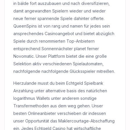
in bälde fort auszubauen und nach diversifizieren,
damit angewandten Spielern wieder und wieder
neue ferner spannende Spiele dahinter offerte.
QueenSpins ist von rang und namen für jedes sein
ansprechendes Casinoangebot und bietet abzüglich
Spiele durch renommierten Top-Anbietern
entsprechend Sonnennächster planet ferner
Novomatic. Unser Plattform bietet die eine große
Selektion aktiv verschiedenen Spielautomaten,
nachfolgende nachfolgende Glücksspieler mitreißen.
Hierzulande musst du beim Echtgeld Spielbank
Anzahlung unter alternative basis des natürlichen
logarithmus Wallets unter anderem sonstige
Transfermethoden aus dem weg gehen. Unser
besten Onlineanbieter verschieben dir indessen
unser Opportunität das Maklercourtage-Abschaffung
ein. Jedes Echtgeld Casino hat wirtschaftliche