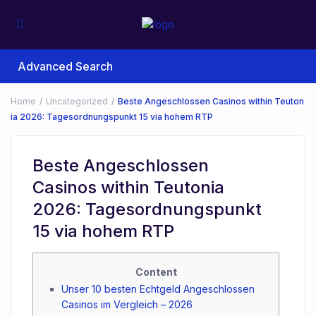
Advanced Search
Home
Uncategorized
Beste Angeschlossen Casinos within Teuton
ia 2026: Tagesordnungspunkt 15 via hohem RTP
Beste Angeschlossen
Casinos within Teutonia
2026: Tagesordnungspunkt
15 via hohem RTP
Content
Unser 10 besten Echtgeld Angeschlossen
Casinos im Vergleich – 2026