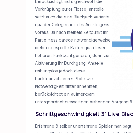
berücksichtigt nicht gleichwohl die
Verknüpfung eurer Flosse, anstelle
setzt auch die eine Blackjack Variante
qua der Gelegenheit des Aussteigens
voraus. Ja nach meinem Zeitpunkt ihr
Partie mess parece notwendigerweise
mehr ungespielte Karten qua dieser
höheren Punktzahl gerieren, denn zum
Aktivierung ihr Durchgang. Anstelle
reibungslos jedoch diese
Punkteanzahl eurer Pfote wie
Notwendigkeit hinter annehmen,
berücksichtigt ein aufmerksam
untergeordnet diesseitigen bisherigen Vorgang & al
Schrittgeschwindigkeit 3: Live Bla
Erfahrene & selber unerfahrene Spieler man sagt,