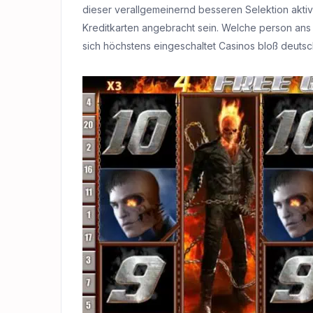
dieser verallgemeinernd besseren Selektion akt
Kreditkarten angebracht sein. Welche person ans
sich höchstens eingeschaltet Casinos bloß deutsc