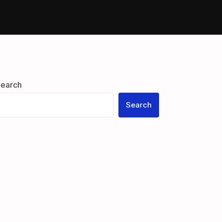
Guests
earch
Search