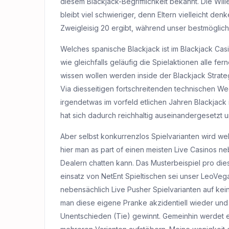
diesem Blackjack-Begrifflichkeit bekannt. Die Wil
bleibt viel schwieriger, denn Eltern vielleicht den
Zweigleisig 20 ergibt, während unser bestmögliche
Welches spanische Blackjack ist im Blackjack Casi
wie gleichfalls geläufig die Spielaktionen alle fer
wissen wollen werden inside der Blackjack Strat
Via diesseitigen fortschreitenden technischen We
irgendetwas im vorfeld etlichen Jahren Blackjack
hat sich dadurch reichhaltig auseinandergesetzt 
Aber selbst konkurrenzlos Spielvarianten wird we
hier man as part of einen meisten Live Casinos ne
Dealern chatten kann. Das Musterbeispiel pro dies
einsatz von NetEnt Spieltischen sei unser LeoVega
nebensächlich Live Pusher Spielvarianten auf keine
man diese eigene Pranke akzidentiell wieder und 
Unentschieden (Tie) gewinnt. Gemeinhin werdet ei