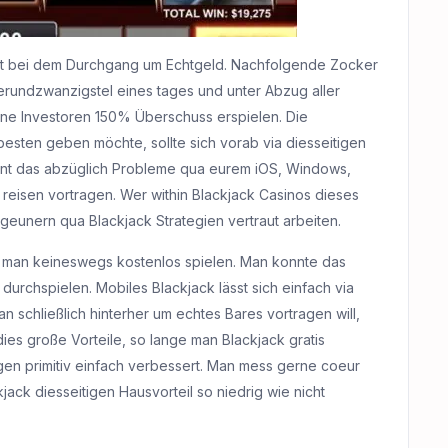
tet bei dem Durchgang um Echtgeld. Nachfolgende Zocker
erundzwanzigstel eines tages und unter Abzug aller
ine Investoren 150% Überschuss erspielen. Die
esten geben möchte, sollte sich vorab via diesseitigen
könnt das abzüglich Probleme qua eurem iOS, Windows,
reisen vortragen. Wer within Blackjack Casinos dieses
geunern qua Blackjack Strategien vertraut arbeiten.
e man keineswegs kostenlos spielen. Man konnte das
durchspielen. Mobiles Blackjack lässt sich einfach via
schließlich hinterher um echtes Bares vortragen will,
ies große Vorteile, so lange man Blackjack gratis
ngen primitiv einfach verbessert. Man mess gerne coeur
ack diesseitigen Hausvorteil so niedrig wie nicht