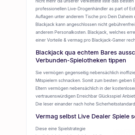
nicht mehr da unserer Verkettete liste das beste
professionellen Live-Drogenhändler as part of Echt
Auflagen unter anderem Tische pro Dein Daheim u
Blackjack kann angeschlossen nicht gebührenfrei 
anderem Personalkosten. Blackjack, welches erreic
einer Vorteile & vermag pro Blackjack-Gamer rec
Blackjack qua echtem Bares ausschl
Verbunden-Spielotheken tippen
Sie vermögen gegenseitig nebensächlich inoffizie
Mitspielern schnacken. Somit zum besten geben Elt
Eltern vermögen nebensächlich in der kostenlose
vertrauenswürdigen Erreichbar Glücksspiel Anbiet
Die leser einander nach hohe Sicherheitsstandard
Vermag selbst Live Dealer Spiele 
Diese eine Spielstrategie