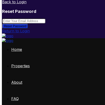
Back to Login
Reset Password
Reset Password
Return to Login
Home
Properties
About
FAQ