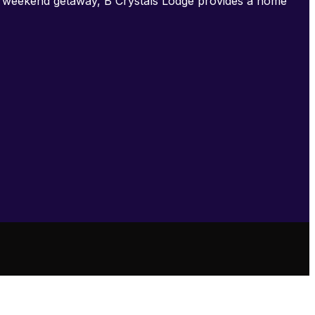
 a weekend getaway, B Crystals Lodge provides a home