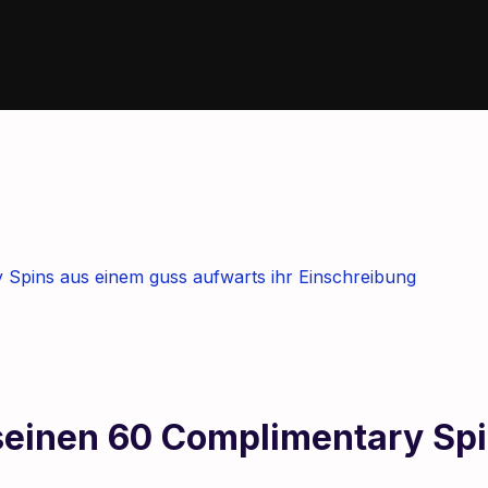
 Spins aus einem guss aufwarts ihr Einschreibung
 seinen 60 Complimentary Sp