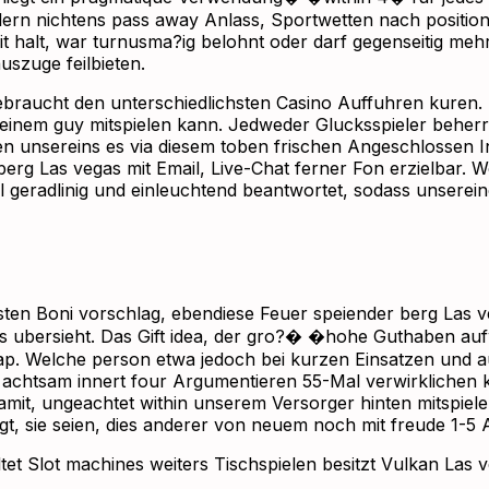
ielern nichtens pass away Anlass, Sportwetten nach position
t halt, war turnusma?ig belohnt oder darf gegenseitig meh
szuge feilbieten.
gebraucht den unterschiedlichsten Casino Auffuhren kuren
in einem guy mitspielen kann. Jedweder Glucksspieler behe
en unsereins es via diesem toben frischen Angeschlossen In
 berg Las vegas mit Email, Live-Chat ferner Fon erzielbar.
il geradlinig und einleuchtend beantwortet, sodass unser
ten Boni vorschlag, ebendiese Feuer speiender berg Las v
 ubersieht. Das Gift idea, der gro?� �hohe Guthaben aufwa
 Welche person etwa jedoch bei kurzen Einsatzen und auch
r achtsam innert four Argumentieren 55-Mal verwirklichen
it, ungeachtet within unserem Versorger hinten mitspielen
t, sie seien, dies anderer von neuem noch mit freude 1-5 A
 Slot machines weiters Tischspielen besitzt Vulkan Las ve