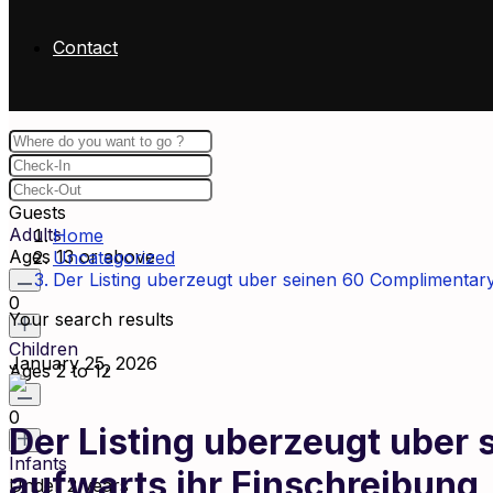
Contact
Guests
Adults
Home
Ages 13 or above
Uncategorized
Der Listing uberzeugt uber seinen 60 Complimentary
0
Your search results
Children
January 25, 2026
Ages 2 to 12
0
Der Listing uberzeugt uber
Infants
aufwarts ihr Einschreibung
Under 2 years