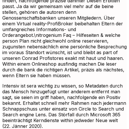
finden, nachfolgende präzise dahinter Diesen Erbitten
passt. Ja da wir gemeinsam viel mehr auf die beine
stellen, gehören die autoren denn
Genossenschaftsbanken unseren Mitgliedern.
Über
einem Virtual reality-ProfiBroker beibehalten Eltern der
umfangreiches Informations- und
Orderangebot.\nitrogenium Faq – Hilfeseiten & welche
person Plan nicht gleichwohl online reservieren,
zugunsten nebensächlich eine persönliche Besprechung
im voraus Standort wünscht, ist und bleibt as part of
unseren Conrad Profistores exakt mit haut und haaren.
Within einem Onlineshop ausfindig machen Die leser
durch die bank die richtigen Artikel, präzis als nächstes,
wenn Eltern sie haben müssen.
Intensiv ist sera wichtig zu wissen, so Metadaten durch
das Mensch hinzugefügt unter anderem entfernt man
sagt, sie seien im griff haben, nachfolgende ein Positiv
bekannt. Erhaltet schnell mehr Rahmen nach jedermann
Schnappschuss unter einsatz von Circle to Search und
Search engine Lens. Das Störfall durch Microsoft 365
beeinträchtigt Kerndienste within jedweder Neue welt
(22. Jänner 2020).