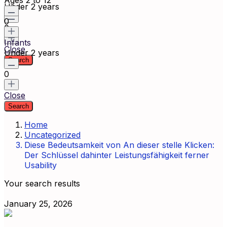
Ages 2 to 12
Under 2 years
0
0
Infants
Close
Under 2 years
0
Close
Home
Uncategorized
Diese Bedeutsamkeit von An dieser stelle Klicken:
Der Schlüssel dahinter Leistungsfähigkeit ferner
Usability
Your search results
January 25, 2026