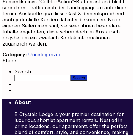
Semantik eines “Call-to-Action”-Buttons ist und bleibt
sera dann, Traffic nach der Landingpage zu anfertigen
ferner Auskünfte qua diese Gast & dementsprechend
auch potentielle Kunden dahinter bekommen. Nach
eigenen Seiten man sagt, sie seien ihnen besondere
Inhalte angeboten, diese schon doch im Austausch
ringsherum ein zweifach Kontaktinformationen
zugänglich werden.
Category:
Uncategorized
Share
Search
Search
About
B Crystals Lodge is your premier destination for
luxurious shortlet apartment rentals. Nestled in
prime locations, our apartments offer the perfect
blend of comfort, style, and convenience, making