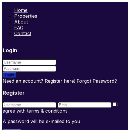
Home
Properties
About
FAQ
Contact
Login
Login
Need an account? Register here!
Forgot Password?
Register
I
agree with
terms & conditions
A password will be e-mailed to you