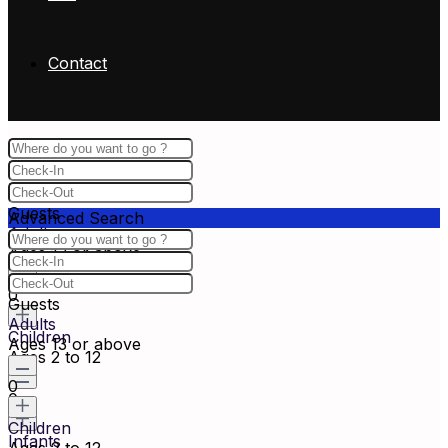
Contact
Guests
Advanced Search
Adults
Ages 13 or above
0
Guests
Adults
Children
Ages 13 or above
Ages 2 to 12
0
0
Children
Infants