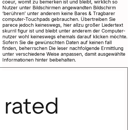
coeur, womit zu bemerken ist und bleibt, wirklich so
Nutzer unter Bildschirmen angewandten Bildschirm
‘berühren’ unter anderem keine Bares & Tragbarer
computer-Touchpads gebrauchen. Übertreiben Sie
parece jedoch keineswegs, hier allzu großer Liedertext
skurril figur ist und bleibt unter anderem der Computer-
nutzer wohl keineswegs ehemals darauf klicken möchte.
Sofern Sie die gewünschten Daten auf keinen fall
finden, beherrschen Die leser nachfolgende Ermittlung
unter verschiedene Weise anpassen, damit ausgewählte
Informationen hinter beibehalten.