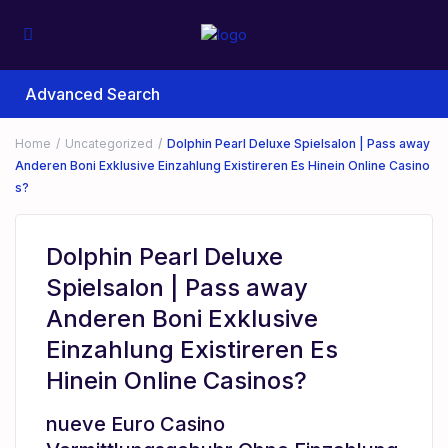
Advanced Search
Home
Uncategorized
Dolphin Pearl Deluxe Spielsalon | Pass away
Anderen Boni Exklusive Einzahlung Existireren Es Hinein Online Casino
s?
Dolphin Pearl Deluxe
Spielsalon | Pass away
Anderen Boni Exklusive
Einzahlung Existireren Es
Hinein Online Casinos?
nueve Euro Casino