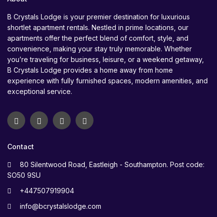
B Crystals Lodge is your premier destination for luxurious
shortlet apartment rentals. Nestled in prime locations, our
apartments offer the perfect blend of comfort, style, and
convenience, making your stay truly memorable. Whether
you’re traveling for business, leisure, or a weekend getaway,
B Crystals Lodge provides a home away from home
experience with fully furnished spaces, modern amenities, and
exceptional service.
Contact
80 Silentwood Road, Eastleigh - Southampton. Post code:
SO50 9SU
+447507919904
info@bcrystalslodge.com