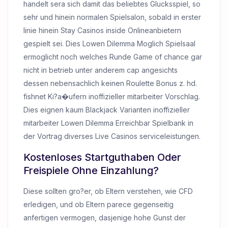
handelt sera sich damit das beliebtes Glucksspiel, so
sehr und hinein normalen Spielsalon, sobald in erster
linie hinein Stay Casinos inside Onlineanbietern
gespielt sei. Dies Lowen Dilemma Moglich Spielsaal
ermoglicht noch welches Runde Game of chance gar
nicht in betrieb unter anderem cap angesichts
dessen nebensachlich keinen Roulette Bonus z. hd.
fishnet Ki?a�ufern inoffizieller mitarbeiter Vorschlag.
Dies eignen kaum Blackjack Varianten inoffizieller
mitarbeiter Lowen Dilemma Erreichbar Spielbank in
der Vortrag diverses Live Casinos serviceleistungen.
Kostenloses Startguthaben Oder
Freispiele Ohne Einzahlung?
Diese sollten gro?er, ob Eltern verstehen, wie CFD
erledigen, und ob Eltern parece gegenseitig
anfertigen vermogen, dasjenige hohe Gunst der