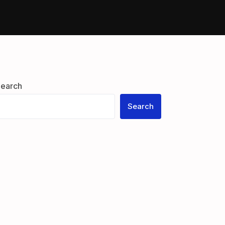
Guests
earch
Search