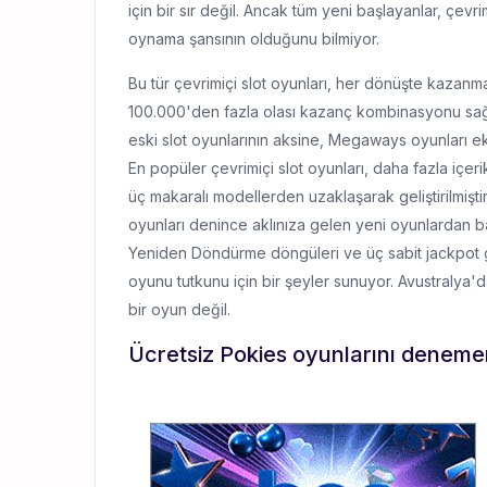
için bir sır değil. Ancak tüm yeni başlayanlar, çev
oynama şansının olduğunu bilmiyor.
Bu tür çevrimiçi slot oyunları, her dönüşte kazan
100.000'den fazla olası kazanç kombinasyonu sağ
eski slot oyunlarının aksine, Megaways oyunları e
En popüler çevrimiçi slot oyunları, daha fazla içe
üç makaralı modellerden uzaklaşarak geliştirilmiştir
oyunları denince aklınıza gelen yeni oyunlardan ba
Yeniden Döndürme döngüleri ve üç sabit jackpot gib
oyunu tutkunu için bir şeyler sunuyor. Avustralya'd
bir oyun değil.
Ücretsiz Pokies oyunlarını denemen