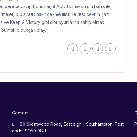
on derece cazip bonuslar, 8 AUD'lik maksimum bahis ile
rmeler, 1500 AUD nakit çekme limiti ile 40x çevrim şartı
 ve Keep & Victory gibi slot oyunlarına sahip olmak
nu bulmak oldukça kolay.
Contact
O
80 Silentwood Road, Eastleigh - Southampton. Post
P
code: SO50 9SU