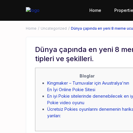
Home
Properti
Home
Uncategorized
Dünya çapında en yeni 8 meme ucu mod
Dünya çapında en yeni 8 meme
tipleri ve şekilleri.
Bloglar
Kingmaker – Turnuvalar için Avustralya'nın
En İyi Online Pokie Sitesi
En iyi Pokie sitelerinde denenebilecek en iy
Pokie video oyunu
Ücretsiz Pokies oyunlarını denemenin harik
yanları: