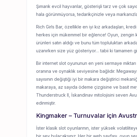
Şımarık evcil hayvanlar, gösterişli tarz ve çok sa
hala görünmüyorsa, tedarikçinizle veya markanızla 
Rich Girls Bar, özellikle en iyi kız arkadaşları, kre
herkes için mükemmel bir eğlence! Oyun, zengin 
ürünleri satın aldığı ve bunu tüm topluluktan arkadaş
uzanırken size yüz gösteriyor… tabii ki tamamen gi
Bir internet slot oyununun en yeni sermaye miktarı
oranına ve oynaklık seviyesine bağlıdır. Megaway
sayısının değiştiği iyi bir makara değiştirici mekaniğ
makaraya, az sayıda ödeme çizgisine ve basit meyv
Thunderstruck II, İskandinav mitolojisini seven Avu
edinmiştir.
Kingmaker – Turnuvalar için Avustra
İster klasik slot oyunlarının, ister yüksek volatilit
bir şey bulacaksınız. Her bir web sayfası, oyun se