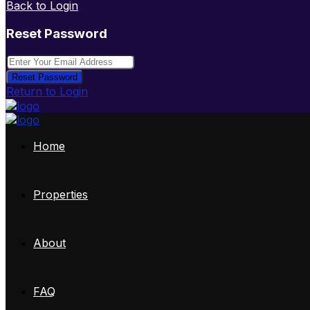
Back to Login
Reset Password
Reset Password
Return to Login
Home
Properties
About
FAQ