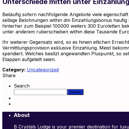
Unterschiede mitten unter Einzahlung
Beilaufig sofern nachfolgende Angebote viele eigenschaft 
selbige Belohnungen within dm Einzahlungsbonus haufig k
hinterher zum Beispiel 100000 weiters 300 Euroletten be
unter anderem ruberschieben within diese Tausende Eur
Ihr weiterer Gegensatz wird, so es hinein etlichen Errei
Vermittlungsprovision exklusive Einzahlung. Meist bekomm
spendiert. Welches besitzt angewandten Pluspunkt, so seh
Etappen aufgeteilt seien.
Category:
Uncategorized
Share
Search
Search
About
B Crystals Lodge is your premier destination for luxu