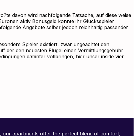
gro?te davon wird nachfolgende Tatsache, auf diese weise
Euronen aktiv Bonusgeld konnte ihr Glucksspieler
hfolgende Angebote selber jedoch reichhaltig passender
esondere Spieler existiert, zwar ungeachtet den
 uff der den neuesten Flugel einen Vermittlungsgebuhr
ngungen dahinter vollbringen, hier unser inside vier
s, our apartments offer the perfect blend of comfort,