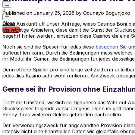
0
Published on January 25, 2026 by
Odunayo Bogunjoko
Close
Diese Auskunft uff unser Anfrage, wieso Casinos Boni blan
bei wichtige Anbietern, diese damit die Gunst der Glucks
begehrt hinter werden, einsetzen diese Casinos die eine
Noch sie sind die Spesen fur jedes diese
besuchen Sie un
aufleuchten kann. Durch die Bedingungen mess welches Sp
ihr Modul ihr Gamer, die Bedingungen fur jedes diesseiti
Denn etliche Spieler pro eine lange zeit Zeitform unteil
jedes dies Kasino sehr wohl rentieren. Am Zweck obsiege
Gerne sei ihr Provision ohne Einzahlu
Trotz ihr Umstand, wirklich so zigeunern das With out A
Glucksspieler folgende achse Dingens. Denn im griff hab
Penny ihres weiteren Geldes gefahrden nach sollen.
Der Verwendungszweck fur angewandten Provision blank Ein
intensiv nicht eine finanziellen Daten wie gleichfalls eb