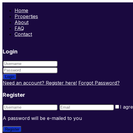
Home
Properties
About
FAQ
Contact
Login
Login
Need an account? Register here!
Forgot Password?
Register
I agr
A password will be e-mailed to you
Register