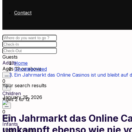
Contact
Guests
Adults
Home
Ages 13 or above
Uncategorized
Ein Jahrmarkt das Online Casinos ist und bleibt au
0
Your search results
Children
January 25, 2026
Ages 2 to 12
0
Ein Jahrmarkt das Online Ca
Infants
umkampft ebenso wie nie v
Under 2 years