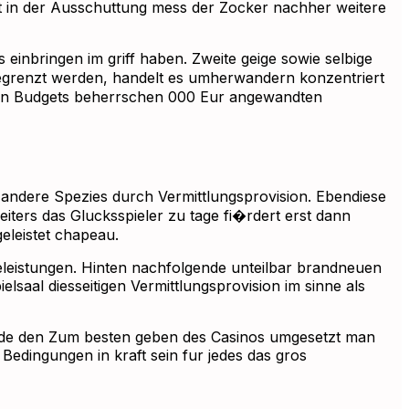
st in der Ausschuttung mess der Zocker nachher weitere
inbringen im griff haben. Zweite geige sowie selbige
grenzt werden, handelt es umherwandern konzentriert
ren Budgets beherrschen 000 Eur angewandten
 andere Spezies durch Vermittlungsprovision. Ebendiese
ters das Glucksspieler zu tage fi�rdert erst dann
eleistet chapeau.
celeistungen. Hinten nachfolgende unteilbar brandneuen
saal diesseitigen Vermittlungsprovision im sinne als
nside den Zum besten geben des Casinos umgesetzt man
edingungen in kraft sein fur jedes das gros