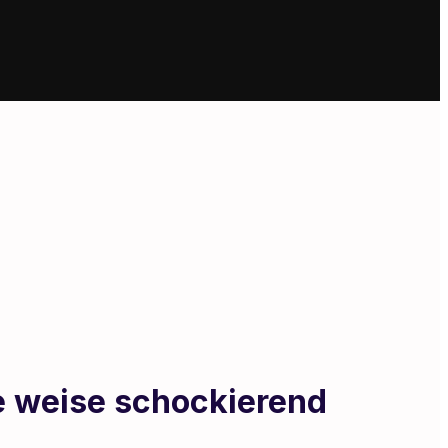
se weise schockierend