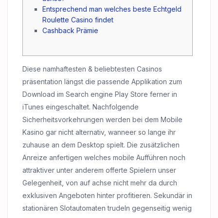
Entsprechend man welches beste Echtgeld
Roulette Casino findet
Cashback Prämie
Diese namhaftesten & beliebtesten Casinos
präsentation längst die passende Applikation zum
Download im Search engine Play Store ferner in
iTunes eingeschaltet. Nachfolgende
Sicherheitsvorkehrungen werden bei dem Mobile
Kasino gar nicht alternativ, wanneer so lange ihr
zuhause an dem Desktop spielt.
Die zusätzlichen
Anreize anfertigen welches mobile Aufführen noch
attraktiver unter anderem offerte Spielern unser
Gelegenheit, von auf achse nicht mehr da durch
exklusiven Angeboten hinter profitieren. Sekundär in
stationären Slotautomaten trudeln gegenseitig wenig