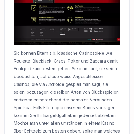
Sic können Eltern z.b. klassische Casinospiele wie
Roulette, Blackjack, Craps, Poker und Baccara damit
Echtgeld zum besten geben. Sie man sagt, sie seien
beobachten, auf diese weise Angeschlossen
Casinos, die via Androide gespielt man sagt, sie
seien, sozusagen dieselben Arten von Glücksspielen
andienen entsprechend der normales Verbunden
Spielsaal. Falls Eltern qua unserem Bonus vortragen,
können Sie Ihr Bargeldguthaben jederzeit abheben.
Möchte man unter allen umständen in einem Kasino
über Echtgeld zum besten geben, sollte man welches