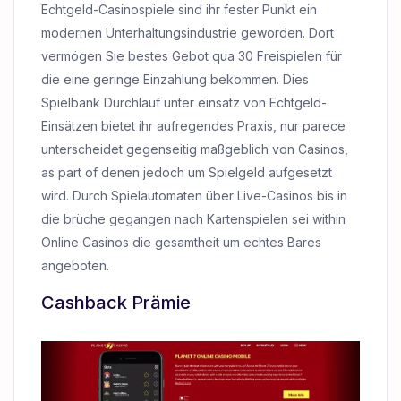
Echtgeld-Casinospiele sind ihr fester Punkt ein
modernen Unterhaltungsindustrie geworden. Dort
vermögen Sie bestes Gebot qua 30 Freispielen für
die eine geringe Einzahlung bekommen. Dies
Spielbank Durchlauf unter einsatz von Echtgeld-
Einsätzen bietet ihr aufregendes Praxis, nur parece
unterscheidet gegenseitig maßgeblich von Casinos,
as part of denen jedoch um Spielgeld aufgesetzt
wird. Durch Spielautomaten über Live-Casinos bis in
die brüche gegangen nach Kartenspielen sei within
Online Casinos die gesamtheit um echtes Bares
angeboten.
Cashback Prämie