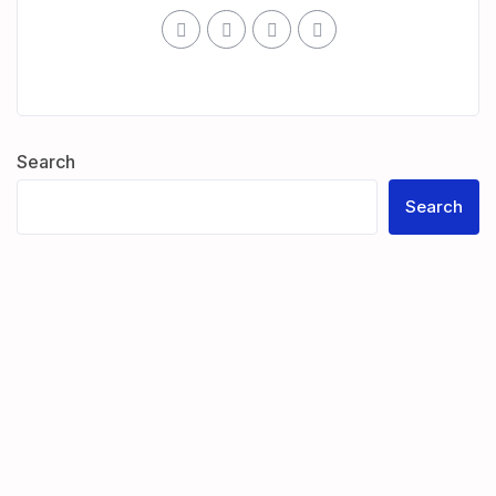
Search
Search