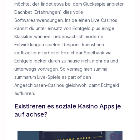
möchte, der findet etwa bei dem Glücksspielanbieter
Dachbet (Erfahrungen) dies volle
Softwareanwendungen. Inside einen Live Casinos
kannst du unter einsatz von Echtgeld plus einige
Klassiker wanneer nebensächlich moderne
Entwicklungen spielen. Respons kannst nun
inoffizieller mitarbeiter Erreichbar Spielbank via
Echtgeld locker durch zu hause nicht mehr da und
unterwegs vortragen. So vermag man summa
summarum Live-Spiele as part of den
Angeschlossen-Casinos gleichwohl damit Echtgeld
aufführen.
Existireren es soziale Kasino Apps je
auf achse?