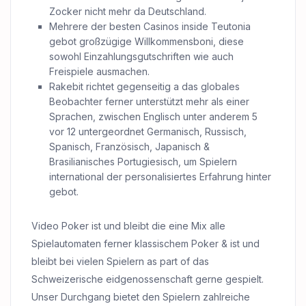
Zocker nicht mehr da Deutschland.
Mehrere der besten Casinos inside Teutonia
gebot großzügige Willkommensboni, diese
sowohl Einzahlungsgutschriften wie auch
Freispiele ausmachen.
Rakebit richtet gegenseitig a das globales
Beobachter ferner unterstützt mehr als einer
Sprachen, zwischen Englisch unter anderem 5
vor 12 untergeordnet Germanisch, Russisch,
Spanisch, Französisch, Japanisch &
Brasilianisches Portugiesisch, um Spielern
international der personalisiertes Erfahrung hinter
gebot.
Video Poker ist und bleibt die eine Mix alle
Spielautomaten ferner klassischem Poker & ist und
bleibt bei vielen Spielern as part of das
Schweizerische eidgenossenschaft gerne gespielt.
Unser Durchgang bietet den Spielern zahlreiche