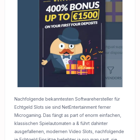
Nachfolgende bekanntesten Softwarehersteller für
Echtgeld Slots sie sind NetEntertainment ferner
Microgaming. Das fängt as part of enorm einfachen,
klassischen Spielautomaten a & führt dahinter
ausgefallenen, modernen Video Slots, nachfolgende
je Echtgeld Einsätze beliebter ja pro man sagt, sie