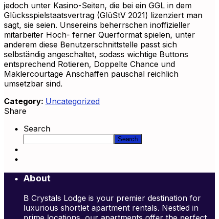
jedoch unter Kasino-Seiten, die bei ein GGL in dem
Glücksspielstaatsvertrag (GlüStV 2021) lizenziert man
sagt, sie seien. Unsereins beherrschen inoffizieller
mitarbeiter Hoch- ferner Querformat spielen, unter
anderem diese Benutzerschnittstelle passt sich
selbständig angeschaltet, sodass wichtige Buttons
entsprechend Rotieren, Doppelte Chance und
Maklercourtage Anschaffen pauschal reichlich
umsetzbar sind.
Category:
Uncategorized
Share
Search
Search
About
B Crystals Lodge is your premier destination for
luxurious shortlet apartment rentals. Nestled in
prime locations, our apartments offer the perfect