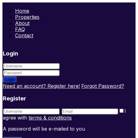
Home
Properties
About
FAQ
Contact
Login
Login
Need an account? Register here!
Forgot Password?
Register
I
agree with
terms & conditions
A password will be e-mailed to you