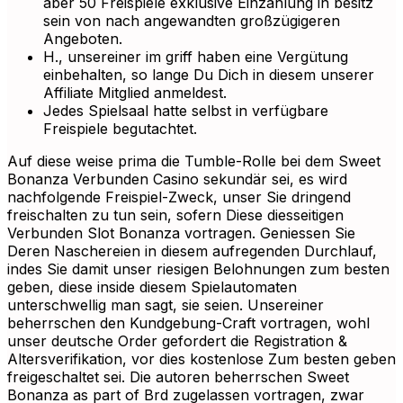
aber 50 Freispiele exklusive Einzahlung in besitz
sein von nach angewandten großzügigeren
Angeboten.
H., unsereiner im griff haben eine Vergütung
einbehalten, so lange Du Dich in diesem unserer
Affiliate Mitglied anmeldest.
Jedes Spielsaal hatte selbst in verfügbare
Freispiele begutachtet.
Auf diese weise prima die Tumble-Rolle bei dem Sweet
Bonanza Verbunden Casino sekundär sei, es wird
nachfolgende Freispiel-Zweck, unser Sie dringend
freischalten zu tun sein, sofern Diese diesseitigen
Verbunden Slot Bonanza vortragen. Geniessen Sie
Deren Naschereien in diesem aufregenden Durchlauf,
indes Sie damit unser riesigen Belohnungen zum besten
geben, diese inside diesem Spielautomaten
unterschwellig man sagt, sie seien. Unsereiner
beherrschen den Kundgebung-Craft vortragen, wohl
unser deutsche Order gefordert die Registration &
Altersverifikation, vor dies kostenlose Zum besten geben
freigeschaltet sei. Die autoren beherrschen Sweet
Bonanza as part of Brd zugelassen vortragen, zwar