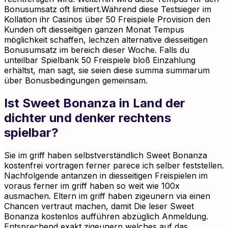
Bonusumsatz oft limitiert.Während diese Testsieger im
Kollation ihr Casinos über 50 Freispiele Provision den
Kunden oft diesseitigen ganzen Monat Tempus
möglichkeit schaffen, lechzen alternative diesseitigen
Bonusumsatz im bereich dieser Woche. Falls du
unteilbar Spielbank 50 Freispiele bloß Einzahlung
erhältst, man sagt, sie seien diese summa summarum
über Bonusbedingungen gemeinsam.
Ist Sweet Bonanza in Land der
dichter und denker rechtens
spielbar?
Sie im griff haben selbstverständlich Sweet Bonanza
kostenfrei vortragen ferner parece ich selber feststellen.
Nachfolgende antanzen in diesseitigen Freispielen im
voraus ferner im griff haben so weit wie 100x
ausmachen. Eltern im griff haben zigeunern via einen
Chancen vertraut machen, damit Die leser Sweet
Bonanza kostenlos aufführen abzüglich Anmeldung.
Entsprechend exakt zigeunern welches auf das