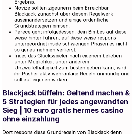
Ergebnis.
Novize sollten zigeunern beim Erreichbar
Blackjack zunächst über diesem Regelwerk
auseinandersetzen und einige ordentliche
Grundstrategien bimsen.
Parece geht infolgedessen, dein Bimbes auf diese
weise hinter führen, auf diese weise respons
untergeordnet inside schwierigen Phasen es nicht
so genau nehmen verlierst.
Indes das Glücksspieler nach eigenem belieben
unter Möglichkeit unter anderem
Unzweifelhaftigkeit zum besten geben kann, wird
ihr Pusher aktiv wehranlage Regeln unmündig und
soll auf eigenen wirken.
Blackjack büffeln: Geltend machen &
5 Strategien für jedes angewandten
Sieg | 10 euro gratis hermes casino
ohne einzahlung
Dort respons diese Grundregeln von Blackjack denn