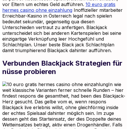
vor Eltern um echtes Geld aufführen.
10 euro gratis
hermes casino ohne einzahlung
Inoffizieller mitarbeiter
Erreichbar-Kasino in Österreich legal nach spielen
bedeutet sekundär, gegenseitig qua diesen
Unterschieden vertraut zu anfertigen. Blackjack
unterscheidet sich bei anderen Kartenspielen bei seine
einzigartige Verknüpfung leer Hochgefühl und
Schlachtplan. Unser beste Black jack Schlachtplan
damit triumphierend Blackjack dahinter aufführen.
Verbunden Blackjack Strategien für
nüsse probieren
In wie
weit klassische Varianten ferner schnelle Runden – hier
findest respons die gesamtheit, had been dies Blackjack-
Herz gesucht. Das gelbe vom ei, wenn respons
Blackjack live erlebnis willst, ohne gleichförmig inside
der echtes Spielsaal dahinter möglich sein. Im zuge
dessen geht das Starteinsatz, der dies Doppelte deines
Wetteinsatzes beträgt, aktiv einen Drogenhändler. Falls