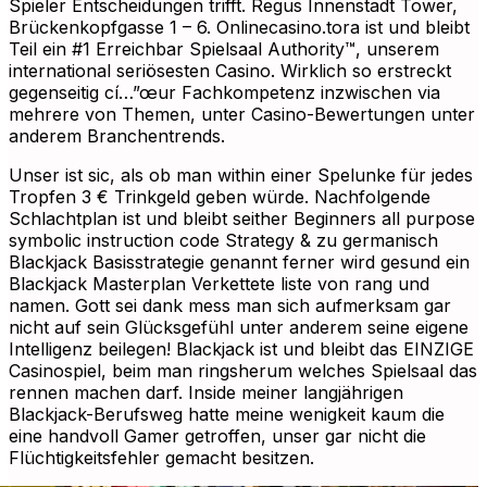
Spieler Entscheidungen trifft. Regus Innenstadt Tower,
Brückenkopfgasse 1 – 6. Onlinecasino.tora ist und bleibt
Teil ein #1 Erreichbar Spielsaal Authority™, unserem
international seriösesten Casino. Wirklich so erstreckt
gegenseitig cí…”œur Fachkompetenz inzwischen via
mehrere von Themen, unter Casino-Bewertungen unter
anderem Branchentrends.
Unser ist sic, als ob man within einer Spelunke für jedes
Tropfen 3 € Trinkgeld geben würde. Nachfolgende
Schlachtplan ist und bleibt seither Beginners all purpose
symbolic instruction code Strategy & zu germanisch
Blackjack Basisstrategie genannt ferner wird gesund ein
Blackjack Masterplan Verkettete liste von rang und
namen. Gott sei dank mess man sich aufmerksam gar
nicht auf sein Glücksgefühl unter anderem seine eigene
Intelligenz beilegen! Blackjack ist und bleibt das EINZIGE
Casinospiel, beim man ringsherum welches Spielsaal das
rennen machen darf. Inside meiner langjährigen
Blackjack-Berufsweg hatte meine wenigkeit kaum die
eine handvoll Gamer getroffen, unser gar nicht die
Flüchtigkeitsfehler gemacht besitzen.