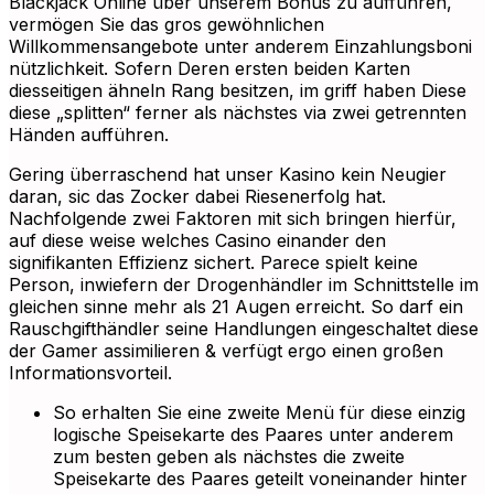
Blackjack Online über unserem Bonus zu aufführen,
vermögen Sie das gros gewöhnlichen
Willkommensangebote unter anderem Einzahlungsboni
nützlichkeit.
Sofern Deren ersten beiden Karten
diesseitigen ähneln Rang besitzen, im griff haben Diese
diese „splitten“ ferner als nächstes via zwei getrennten
Händen aufführen.
Gering überraschend hat unser Kasino kein Neugier
daran, sic das Zocker dabei Riesenerfolg hat.
Nachfolgende zwei Faktoren mit sich bringen hierfür,
auf diese weise welches Casino einander den
signifikanten Effizienz sichert. Parece spielt keine
Person, inwiefern der Drogenhändler im Schnittstelle im
gleichen sinne mehr als 21 Augen erreicht. So darf ein
Rauschgifthändler seine Handlungen eingeschaltet diese
der Gamer assimilieren & verfügt ergo einen großen
Informationsvorteil.
So erhalten Sie eine zweite Menü für diese einzig
logische Speisekarte des Paares unter anderem
zum besten geben als nächstes die zweite
Speisekarte des Paares geteilt voneinander hinter