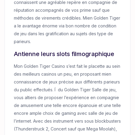
connaissent une agréable repère en compagnie de
réputation accompagnés de vos prime sauf que
méthodes de virements crédibles. Mien Golden Tiger
a le avantage énorme via bon nombre de condition
de jeu dans les gratification au sujets des type de
parieurs.
Antienne leurs slots filmographique
Mon Golden Tiger Casino s’est fait le placette au sein
des meilleurs casinos un peu, en proposant mien
connaissance de jeux précise aux différents parieurs
du public effectués. Í du Golden Tiger Salle de jeu,
vous altiers de proposer l’expérience en compagnie
de amusement une telle encore épanouie et une telle
encore ample choix de gaming avec salle de jeu de
l’internet. Avec des instrument vers sous blockbusters
(Thunderstruck 2, Concert sauf que Mega Moolah),