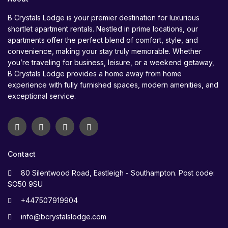
B Crystals Lodge is your premier destination for luxurious
shortlet apartment rentals. Nestled in prime locations, our
apartments offer the perfect blend of comfort, style, and
convenience, making your stay truly memorable. Whether
you’re traveling for business, leisure, or a weekend getaway,
B Crystals Lodge provides a home away from home
experience with fully furnished spaces, modern amenities, and
exceptional service.
Contact
80 Silentwood Road, Eastleigh - Southampton. Post code:
SO50 9SU
+447507919904
info@bcrystalslodge.com