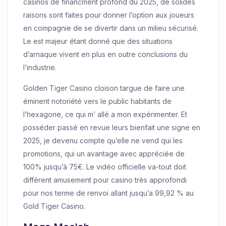
casinos de financment profond du 2025, de solides
raisons sont faites pour donner l’option aux joueurs
en compagnie de se divertir dans un milieu sécurisé.
Le est majeur étant donné que des situations
d’arnaque vivent en plus en outre conclusions du
l’industrie.
Golden Tiger Casino cloison targue de faire une
éminent notoriété vers le public habitants de
l’hexagone, ce qui m’ allé a mon expérimenter. Et
posséder passé en revue leurs bienfait une signe en
2025, je devenu compte qu’elle ne vend qui les
promotions, qui un avantage avec appréciée de
100% jusqu’à 75€. Le vidéo officielle va-tout doit
différent amusement pour casino très approfondi
pour nos terme de renvoi allant jusqu’a 99,92 % au
Gold Tiger Casino.