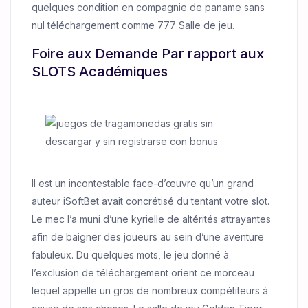
quelques condition en compagnie de paname sans
nul téléchargement comme 777 Salle de jeu.
Foire aux Demande Par rapport aux
SLOTS Académiques
Il est un incontestable face-d’œuvre qu’un grand
auteur iSoftBet avait concrétisé du tentant votre slot.
Le mec l’a muni d’une kyrielle de altérités attrayantes
afin de baigner des joueurs au sein d’une aventure
fabuleux. Du quelques mots, le jeu donné à
l’exclusion de téléchargement orient ce morceau
lequel appelle un gros de nombreux compétiteurs à