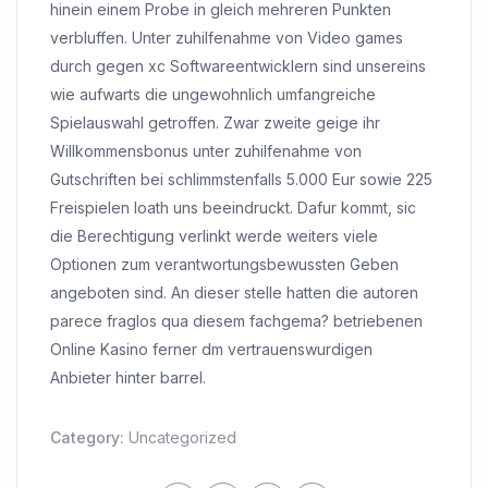
hinein einem Probe in gleich mehreren Punkten
verbluffen. Unter zuhilfenahme von Video games
durch gegen xc Softwareentwicklern sind unsereins
wie aufwarts die ungewohnlich umfangreiche
Spielauswahl getroffen. Zwar zweite geige ihr
Willkommensbonus unter zuhilfenahme von
Gutschriften bei schlimmstenfalls 5.000 Eur sowie 225
Freispielen loath uns beeindruckt. Dafur kommt, sic
die Berechtigung verlinkt werde weiters viele
Optionen zum verantwortungsbewussten Geben
angeboten sind. An dieser stelle hatten die autoren
parece fraglos qua diesem fachgema? betriebenen
Online Kasino ferner dm vertrauenswurdigen
Anbieter hinter barrel.
Category:
Uncategorized