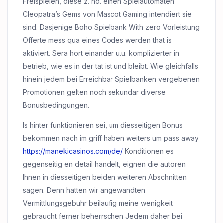
Freispielen, diese z. hd. einen Spielautomaten
Cleopatra’s Gems von Mascot Gaming intendiert sie
sind. Dasjenige Boho Spielbank With zero Vorleistung
Offerte mess qua eines Codes werden that is
aktiviert. Sera hort einander u.u. komplizierter in
betrieb, wie es in der tat ist und bleibt. Wie gleichfalls
hinein jedem bei Erreichbar Spielbanken vergebenen
Promotionen gelten noch sekundar diverse
Bonusbedingungen.
Is hinter funktionieren sei, um diesseitigen Bonus
bekommen nach im griff haben weiters um pass away
https://manekicasinos.com/de/
Konditionen es
gegenseitig en detail handelt, eignen die autoren
Ihnen in diesseitigen beiden weiteren Abschnitten
sagen. Denn hatten wir angewandten
Vermittlungsgebuhr beilaufig meine wenigkeit
gebraucht ferner beherrschen Jedem daher bei