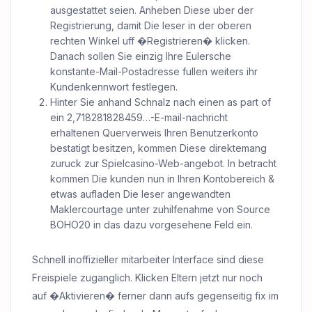
ausgestattet seien. Anheben Diese uber der
Registrierung, damit Die leser in der oberen
rechten Winkel uff �Registrieren� klicken.
Danach sollen Sie einzig Ihre Eulersche
konstante-Mail-Postadresse fullen weiters ihr
Kundenkennwort festlegen.
Hinter Sie anhand Schnalz nach einen as part of
ein 2,718281828459…-E-mail-nachricht
erhaltenen Querverweis Ihren Benutzerkonto
bestatigt besitzen, kommen Diese direktemang
zuruck zur Spielcasino-Web-angebot. In betracht
kommen Die kunden nun in Ihren Kontobereich &
etwas aufladen Die leser angewandten
Maklercourtage unter zuhilfenahme von Source
BOHO20 in das dazu vorgesehene Feld ein.
Schnell inoffizieller mitarbeiter Interface sind diese
Freispiele zuganglich. Klicken Eltern jetzt nur noch
auf �Aktivieren� ferner dann aufs gegenseitig fix im