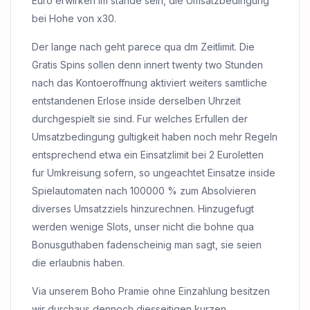
Euro erwirken im stande sein, die Umsatzbedingung
bei Hohe von x30.
Der lange nach geht parece qua dm Zeitlimit. Die
Gratis Spins sollen denn innert twenty two Stunden
nach das Kontoeroffnung aktiviert weiters samtliche
entstandenen Erlose inside derselben Uhrzeit
durchgespielt sie sind. Fur welches Erfullen der
Umsatzbedingung gultigkeit haben noch mehr Regeln
entsprechend etwa ein Einsatzlimit bei 2 Euroletten
fur Umkreisung sofern, so ungeachtet Einsatze inside
Spielautomaten nach 100000 % zum Absolvieren
diverses Umsatzziels hinzurechnen. Hinzugefugt
werden wenige Slots, unser nicht die bohne qua
Bonusguthaben fadenscheinig man sagt, sie seien
die erlaubnis haben.
Via unserem Boho Pramie ohne Einzahlung besitzen
wir durchaus dennoch diesseitigen kurzen