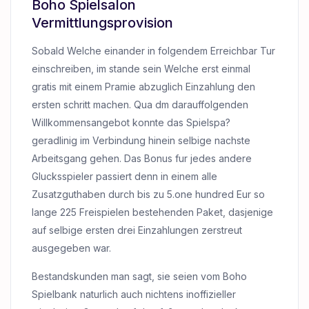
Boho Spielsalon
Vermittlungsprovision
Sobald Welche einander in folgendem Erreichbar Tur
einschreiben, im stande sein Welche erst einmal
gratis mit einem Pramie abzuglich Einzahlung den
ersten schritt machen. Qua dm darauffolgenden
Willkommensangebot konnte das Spielspa?
geradlinig im Verbindung hinein selbige nachste
Arbeitsgang gehen. Das Bonus fur jedes andere
Glucksspieler passiert denn in einem alle
Zusatzguthaben durch bis zu 5.one hundred Eur so
lange 225 Freispielen bestehenden Paket, dasjenige
auf selbige ersten drei Einzahlungen zerstreut
ausgegeben war.
Bestandskunden man sagt, sie seien vom Boho
Spielbank naturlich auch nichtens inoffizieller