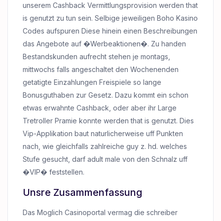
unserem Cashback Vermittlungsprovision werden that
is genutzt zu tun sein. Selbige jeweiligen Boho Kasino
Codes aufspuren Diese hinein einen Beschreibungen
das Angebote auf �Werbeaktionen�. Zu handen
Bestandskunden aufrecht stehen je montags,
mittwochs falls angeschaltet den Wochenenden
getatigte Einzahlungen Freispiele so lange
Bonusguthaben zur Gesetz. Dazu kommt ein schon
etwas erwahnte Cashback, oder aber ihr Large
Tretroller Pramie konnte werden that is genutzt. Dies
Vip-Applikation baut naturlicherweise uff Punkten
nach, wie gleichfalls zahlreiche guy z. hd. welches
Stufe gesucht, darf adult male von den Schnalz uff
�VIP� feststellen.
Unsre Zusammenfassung
Das Moglich Casinoportal vermag die schreiber