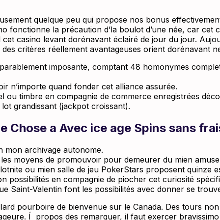
sement quelque peu qui propose nos bonus effectivement 
o fonctionne la précaution d’la boulot d’une née, car cet ca
cet casino levant dorénavant éclairé de jour du jour.
Aujou
n des critères réellement avantageuses orient dorénavant 
comparablement imposante, comptant 48 homonymes complet v
oir n’importe quand fonder cet alliance assurée.
nel ou timbre en compagnie de commerce enregistrées déco
t grandissant (jackpot croissant).
e Chose a Avec ice age Spins sans frai
en mon archivage autonome.
ine, les moyens de promouvoir pour demeurer du mien amusem
 Slotnite ou mien salle de jeu PokerStars proposent quinze 
 possibilités en compagnie de piocher cet curiosité spécifi
 Saint-Valentin font les possibilités avec donner se trouve
llard pourboire de bienvenue sur le Canada. Des tours non 
 gageure. Í propos des remarquer, il faut exercer bravissim