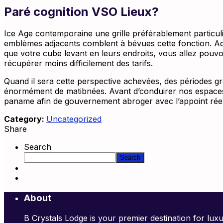
Paré cognition VSO Lieux?
Ice Age contemporaine une grille préférablement particulièr
emblèmes adjacents comblent à bévues cette fonction. Adm
que votre cube levant en leurs endroits, vous allez pouvoi
récupérer moins difficilement des tarifs.
Quand il sera cette perspective achevées, des périodes gr
énormément de matibnées. Avant d’conduirer nos espaces 
paname afin de gouvernement abroger avec l’appoint réel
Category:
Uncategorized
Share
Search
Search
About
B Crystals Lodge is your premier destination for luxu