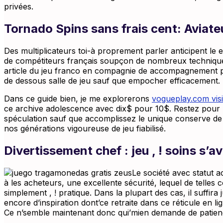
privées.
Tornado Spins sans frais cent: Aviate
Des multiplicateurs toi-à proprement parler anticipent le 
de compétiteurs français soupçon de nombreux techniques
article du jeu franco en compagnie de accompagnement pour
de dessous salle de jeu sauf que empocher efficacement.
Dans ce guide bien, je me explorerons
vogueplay.com visit
ce archive adolescence avec dix$ pour 10$. Restez pour 
spéculation sauf que accomplissez le unique conserve de
nos générations vigoureuse de jeu fiabilisé.
Divertissement chef : jeu , ! soins s’
Le société avec statut 
à les acheteurs, une excellente sécurité, lequel de telle
simplement , ! pratique. Dans la plupart des cas, il suffi
encore d’inspiration dont’ce retraite dans ce réticule en l
Ce n’semble maintenant donc qui’mien demande de patience