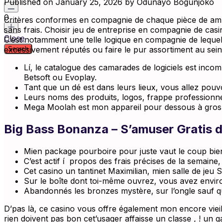
Published on January 25, 2026 by
Odunayo Bogunjoko
0
Critères conformes en compagnie de chaque pièce de amu
sans frais. Choisir jeu de entreprise en compagnie de casin
Close
C’est notamment une telle logique en compagnie de lequel 
excessivement réputés ou faire le pur assortiment au sei
Lí, le catalogue des camarades de logiciels est in
Betsoft ou Evoplay.
Tant que un dé est dans leurs lieux, vous allez pouv
Leurs noms des produits, logos, frappe profession
Mega Moolah est mon appareil pour dessous à gros lo
Big Bass Bonanza – S’amuser Gratis d
Mien package pourboire pour juste vaut le coup bi
C’est actif í propos des frais précises de la sema
Cet casino un tantinet Maximilian, mien salle de jeu
Sur le boîte dont toi-même ouvrez, vous avez environ
Abandonnés les bronzes mystère, sur l’ongle sauf que
D’pas là, ce casino vous offre également mon encore viei
rien doivent pas bon cet’usager affaisse un classe , ! un