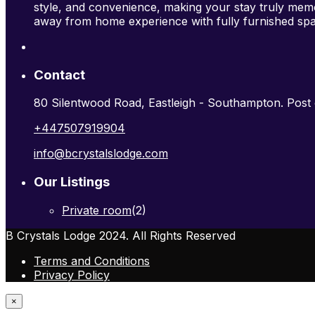
style, and convenience, making your stay truly mem
away from home experience with fully furnished spa
Contact
80 Silentwood Road, Eastleigh - Southampton. Pos
+447507919904
info@bcrystalslodge.com
Our Listings
Private room
(2)
B Crystals Lodge 2024. All Rights Reserved
Terms and Conditions
Privacy Policy
×