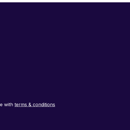
ee with
terms & conditions