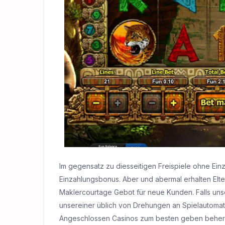
Im gegensatz zu diesseitigen Freispiele ohne Ein
Einzahlungsbonus. Aber und abermal erhalten Elte
Maklercourtage Gebot für neue Kunden. Falls uns
unsereiner üblich von Drehungen an Spielautomate
Angeschlossen Casinos zum besten geben beherrs