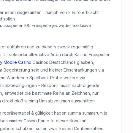
unser einen insgesamten Triumph von 2 Euro erbracht
 sollen.
lücksspieler 100 Freispiele jedweder exklusive
nter aufführen und zu diesem zweck regelmäßig
Dir sekundär alternative Arten durch Kasino Freispielen
y Mobile Casino
Casinos Deutschlands glauben,
r Begeisterung sein und kleiner Einschränkungen via
esem Wunderino Spielbank Probe weitere via
 Umsatzbedingungen – Respons musst nachfolgende
n, entweder die bestimmte Reihe an Zeichnen, nur
 direkt bloß alleinig Umsatzvolumen ausschütten.
re repräsentabel & gültigkeit haben summa summarum je
stimmtes Casino Partie. In dieser Bonusart
ngebote schützen, sollen zwar keinen Cent einzahlen.