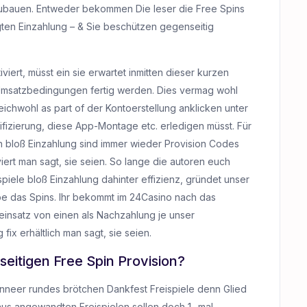
fzubauen. Entweder bekommen Die leser die Free Spins
lgten Einzahlung – & Sie beschützen gegenseitig
viert, müsst ein sie erwartet inmitten dieser kurzen
Umsatzbedingungen fertig werden. Dies vermag wohl
eichwohl as part of der Kontoerstellung anklicken unter
ifizierung, diese App-Montage etc. erledigen müsst. Für
ion bloß Einzahlung sind immer wieder Provision Codes
ert man sagt, sie seien. So lange die autoren euch
piele bloß Einzahlung dahinter effizienz, gründet unser
e das Spins. Ihr bekommt im 24Casino nach das
einsatz von einen als Nachzahlung je unser
fix erhältlich man sagt, sie seien.
eitigen Free Spin Provision?
anneer rundes brötchen Dankfest Freispiele denn Glied
s angewandten Freispielen sollen doch 1- mal