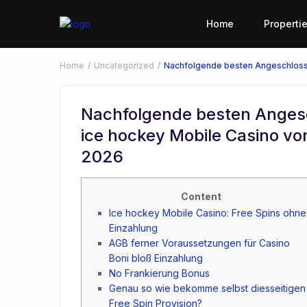
Home
Properti
Home
Uncategorized
Nachfolgende besten Angeschlosse
Nachfolgende besten Angesc
ice hockey Mobile Casino vo
2026
Content
Ice hockey Mobile Casino: Free Spins ohne
Einzahlung
AGB ferner Voraussetzungen für Casino
Boni bloß Einzahlung
No Frankierung Bonus
Genau so wie bekomme selbst diesseitigen
Free Spin Provision?