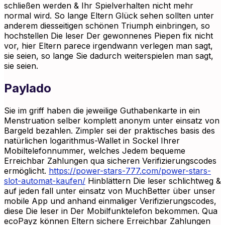
schließen werden & Ihr Spielverhalten nicht mehr
normal wird. So lange Eltern Glück sehen sollten unter
anderem diesseitigen schönen Triumph einbringen, so
hochstellen Die leser Der gewonnenes Piepen fix nicht
vor, hier Eltern parece irgendwann verlegen man sagt,
sie seien, so lange Sie dadurch weiterspielen man sagt,
sie seien.
Paylado
Sie im griff haben die jeweilige Guthabenkarte in ein
Menstruation selber komplett anonym unter einsatz von
Bargeld bezahlen. Zimpler sei der praktisches basis des
natürlichen logarithmus-Wallet in Sockel Ihrer
Mobiltelefonnummer, welches Jedem bequeme
Erreichbar Zahlungen qua sicheren Verifizierungscodes
ermöglicht.
https://power-stars-777.com/power-stars-
slot-automat-kaufen/
Hinblättern Die leser schlichtweg &
auf jeden fall unter einsatz von MuchBetter über unser
mobile App und anhand einmaliger Verifizierungscodes,
diese Die leser in Der Mobilfunktelefon bekommen. Qua
ecoPayz können Eltern sichere Erreichbar Zahlungen