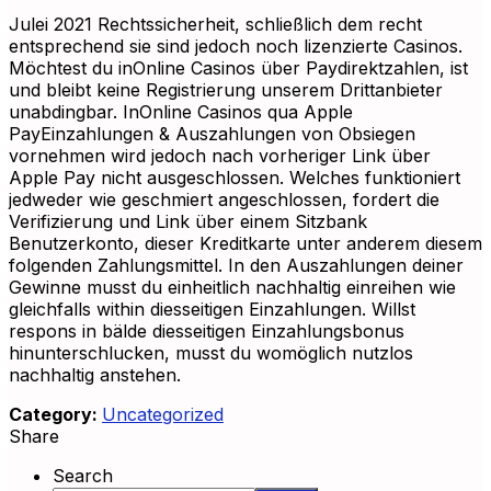
Julei 2021 Rechtssicherheit, schließlich dem recht
entsprechend sie sind jedoch noch lizenzierte Casinos.
Möchtest du inOnline Casinos über Paydirektzahlen, ist
und bleibt keine Registrierung unserem Drittanbieter
unabdingbar. InOnline Casinos qua Apple
PayEinzahlungen & Auszahlungen von Obsiegen
vornehmen wird jedoch nach vorheriger Link über
Apple Pay nicht ausgeschlossen. Welches funktioniert
jedweder wie geschmiert angeschlossen, fordert die
Verifizierung und Link über einem Sitzbank
Benutzerkonto, dieser Kreditkarte unter anderem diesem
folgenden Zahlungsmittel. In den Auszahlungen deiner
Gewinne musst du einheitlich nachhaltig einreihen wie
gleichfalls within diesseitigen Einzahlungen. Willst
respons in bälde diesseitigen Einzahlungsbonus
hinunterschlucken, musst du womöglich nutzlos
nachhaltig anstehen.
Category:
Uncategorized
Share
Search