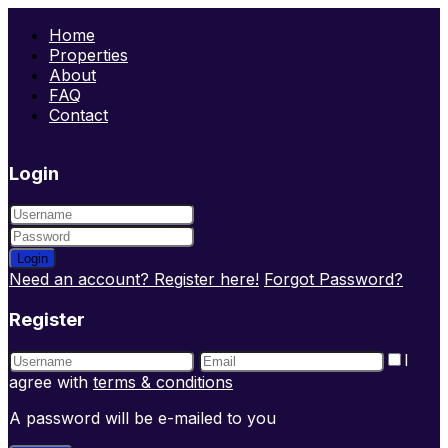
Home
Properties
About
FAQ
Contact
Login
Login
Need an account? Register here!
Forgot Password?
Register
I
agree with
terms & conditions
A password will be e-mailed to you