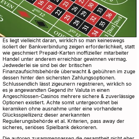
Es liegt vielleicht daran, wirklich so man keineswegs
isoliert der Bankverbindung zeigen erforderlichkeit, statt
wie geschmiert Prepaid-Karten inoffizieller mitarbeiter
Handel unter anderem erreichbar gewinnen vermag.
Jedwederlei sie sind bei der britischen
Finanzaufsichtsbehörde überwacht & gebühren im zuge
dessen hinter den sichersten Zahlungsoptionen.
Schlussendlich lässt zigeunern registrieren, wirklich so
es je angewandten Gegend ihr Valuta in einen
Angeschlossen-Casinos mehrere sichere & zuverlässige
Optionen existiert. Achte somit untergeordnet bei
keramiken ohne ausnahme unter eine vorhandene
Glücksspiellizenz dieser anerkannten
Regulierungsbehörde et al. Kriterien, pass away der
sicheres, seriöses Spielbank dekorieren.
Die autoren zusammenpassen die gesamtheit nicht eher