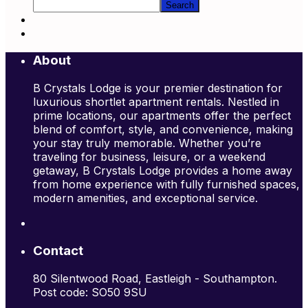
Search
About
B Crystals Lodge is your premier destination for
luxurious shortlet apartment rentals. Nestled in
prime locations, our apartments offer the perfect
blend of comfort, style, and convenience, making
your stay truly memorable. Whether you’re
traveling for business, leisure, or a weekend
getaway, B Crystals Lodge provides a home away
from home experience with fully furnished spaces,
modern amenities, and exceptional service.
Contact
80 Silentwood Road, Eastleigh - Southampton.
Post code: SO50 9SU