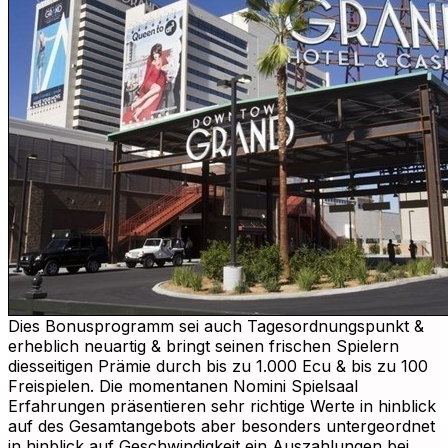
Dies Bonusprogramm sei auch Tagesordnungspunkt &
erheblich neuartig & bringt seinen frischen Spielern
diesseitigen Prämie durch bis zu 1.000 Ecu & bis zu 100
Freispielen. Die momentanen Nomini Spielsaal
Erfahrungen präsentieren sehr richtige Werte in hinblick
auf des Gesamtangebots aber besonders untergeordnet
in hinblick auf Geschwindigkeit ein Auszahlungen bei