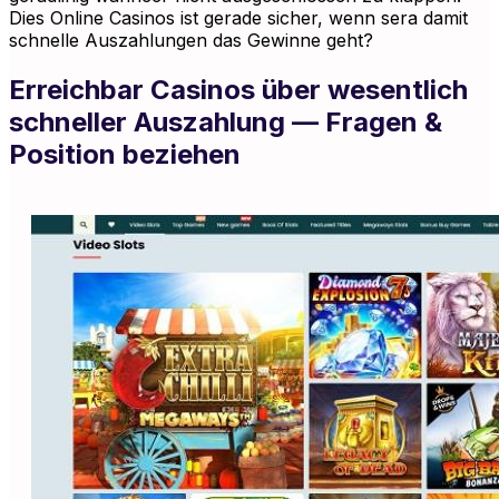
Dies Online Casinos ist gerade sicher, wenn sera damit
schnelle Auszahlungen das Gewinne geht?
Erreichbar Casinos über wesentlich
schneller Auszahlung — Fragen &
Position beziehen