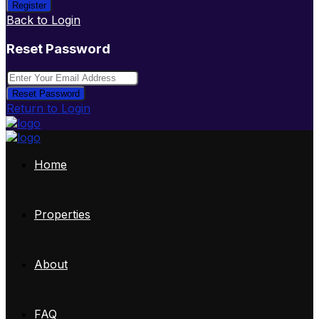
Register
Back to Login
Reset Password
Reset Password
Return to Login
Home
Properties
About
FAQ