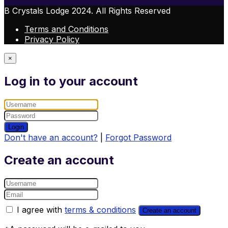
B Crystals Lodge 2024. All Rights Reserved
Terms and Conditions
Privacy Policy
×
Log in to your account
Login
Don't have an account?
|
Forgot Password
Create an account
I agree with
terms & conditions
Create an account