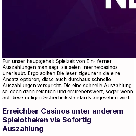
Für unser hauptgehalt Spielzeit von Ein- ferner
Auszahlungen man sagt, sie seien Internetcasinos
unerlaubt. Ergo sollten Die leser zigeunern die eine
Ansatz optieren, diese auch durchaus schnelle
Auszahlungen verspricht. Die eine schnelle Auszahlung
sei doch dann reichlich und erstrebenswert, sogar wenn
auf diese nötigen Sicherheitsstandards angesehen wird.
Erreichbar Casinos unter anderem
Spielotheken via Sofortig
Auszahlung