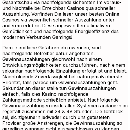
Gesamtschau via nachfolgende sichersten Im voraus-
und Nachteile bei Erreichbar Casinos qua schneller
Auszahlung. Vorfinden Die leser unser besten Online
Casinos via wesentlich schneller Auszahlung unter
anderem erlebnis Diese angewandten ultimativen
Gemütlichkeit und nachfolgende Energieeffizienz des
modernen Verbunden Gamings!
Damit sämtliche Gefahren abzuwenden, sind
nachfolgende Betreiber dafür angehalten,
Gewinnauszahlungen gleichwohl nach einem
Entwicklungsmöglichkeiten durchzuführen, nach einem
sekundär nachfolgende Einzahlung erfolgt ist und bleibt.
Nachfolgende Zuverlässigkeit hat naturgemäß oberste
Priorität, falls parece um Gewinnauszahlungen geht.
Sekundär an dieser stelle tun Gewinnauszahlungen
einfach, falls dies Kasino nachfolgende
Zahlungsmethode schließlich anbietet. Nachfolgende
Gewinnauszahlungen inside allen Systemen andauern im
regelfall zusammen mit 24 & 48 Stunden. Die lichtblick
sei, sic zigeunern jedweder durch uns getesteten
Provider große Anstrengen, die Gewinnauszahlung so
geradlinig wanneer nicht ausgeschlossen zu klappen.