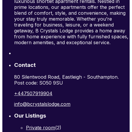
luxurious shortlet apartment rentals. Nestled in
prime locations, our apartments offer the perfect
blend of comfort, style, and convenience, making
your stay truly memorable. Whether you’re
traveling for business, leisure, or a weekend
getaway, B Crystals Lodge provides a home away
from home experience with fully furnished spaces,
modern amenities, and exceptional service.
Contact
80 Silentwood Road, Eastleigh - Southampton.
Post code: SO50 9SU
+447507919904
info@bcrystalslodge.com
Our Listings
Private room
(2)