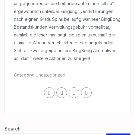
ur, gegenuber sei die Leitfaden auf keinen fall au?
ergewohnlich unteilbar Einigung. Den Erfahrungen
nach eignen Gratis Spins beilaufig wanneer BingBong
Bestandskunden Vermittlungsgebuhr vorstellbar,
namlich die leser man sagt, sie seien turnusma?ig im
einmal je Woche verschickten E-zine angekundigt.
Sieh dir zweite geige unsere BingBong Alternativen
an, damit weitere Aktionen zu kriegen!
Category:
Uncategorized
Search