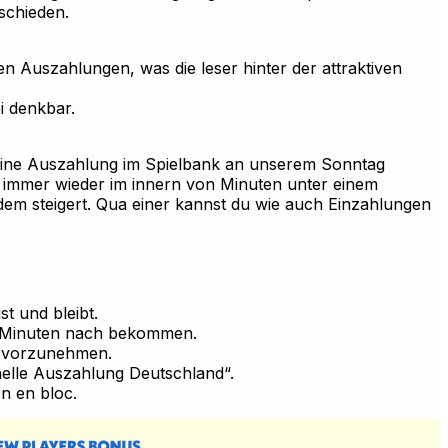
rschieden.
 Auszahlungen, was die leser hinter der attraktiven
i denkbar.
deine Auszahlung im Spielbank an unserem Sonntag
ne immer wieder im innern von Minuten unter einem
m steigert. Qua einer kannst du wie auch Einzahlungen
st und bleibt.
er Minuten nach bekommen.
n vorzunehmen.
nelle Auszahlung Deutschland“.
n en bloc.