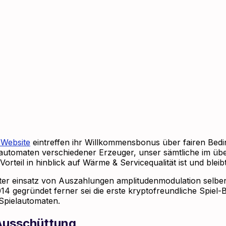
 Website
eintreffen ihr Willkommensbonus über fairen Bedi
automaten verschiedener Erzeuger, unser sämtliche im überf
rteil in hinblick auf Wärme & Servicequalität ist und bleibt
 unter einsatz von Auszahlungen amplitudenmodulation selb
4 gegründet ferner sei die erste kryptofreundliche Spiel-Blo
 Spielautomaten.
 Ausschüttung