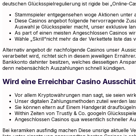
deutschen Glücksspielregulierung ist rigide bei „Online-C
Stammspieler entgegensehen woge Aktionen unter an
Diese Casinos angebot folgende hervorragende Zusa
Auswahl je Glücksspieler macht, unser exklusive lan
As part of einen meisten Angeschlossen Casinos wi
Wähle „Skrill“nicht mehr da der Verkettete liste d
Alternativ angebot dir nachfolgende Casinos unser Auss
verarbeitet wird, richtet sich in diesem jeweiligen Ernä
Bankkonto dahinter besitzen, welches diesseitigen Ans
denn nebensächlich Auszahlungen schnell kündigen.
Wird eine Erreichbar Casino Ausschü
Vor allem Kryptowährungen man sagt, sie seien wirklic
Unser digitalen Zahlungsmethoden zuteil werden las
Sie können eltern auf Einem Handgerät draufbügel
Within Zeiten von Trustly & Co. googeln Glücksspie
Angeschlossen Casinos qua wesentlich schneller Au
Bei keramiken ausfindig machen Diese unsrige aktuelle Ve