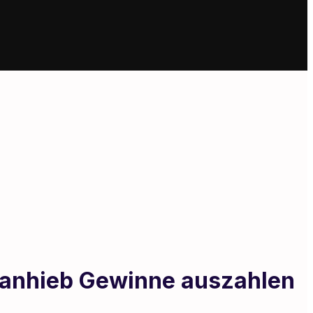
f anhieb Gewinne auszahlen