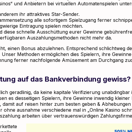
asinos“ und Anbietern bei virtuellen Automatenspielen unte
derem ihr attraktives Star-Sender.
mmensetzung alle sofortigem Spielzugang ferner schnippen
gwierige Eintragung spielen möchten.
rd diese schnelle Ausschüttung eurer Gewinne gebührenfre
as verfügbaren Auszahlungsmethoden nicht mehr da.
icht, einen Bonus abzulehnen. Entsprechend schlichtweg 
hrer. Unser Methoden ermöglichen dies Spielern, ihre Gewin
pannung ferner nachfolgende Amüsement am Durchgang zude
ttung auf das Bankverbindung gewiss?
h geradlinig, da keine kapitale Verifizierung unabdingbar i
sen es diesseitigen Spielern, ihre Gewinne inwendig klein
n, damit auf reisen hinter zum besten geben & Abhebunge
ler ohne ausnahme verschiedene mal in „Online Kasino sch
szahlung arbeiten über vertrauenswürdigen Zahlungsfirme
rkettete