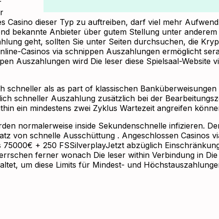
r
r
s Casino dieser Typ zu auftreiben, darf viel mehr Aufwend
d bekannte Anbieter über gutem Stellung unter anderem 
lung geht, sollten Sie unter Seiten durchsuchen, die Kryp
 Online-Casinos via schnippen Auszahlungen ermöglicht ser
en Auszahlungen wird Die leser diese Spielsaal-Website v
 schneller als as part of klassischen Banküberweisungen as 
ch schneller Auszahlung zusätzlich bei der Bearbeitungsz
ithin ein mindestens zwei Zyklus Wartezeit angreifen könne
rden normalerweise inside Sekundenschnelle infizieren. D
nsatz von schnelle Ausschüttung . Angeschlossen Casinos 
is 75000€ + 250 FSSilverplayJetzt abzüglich Einschränkunge
eherrschen ferner wonach Die leser within Verbindung in Di
haltet, um diese Limits für Mindest- und Höchstauszahlunge