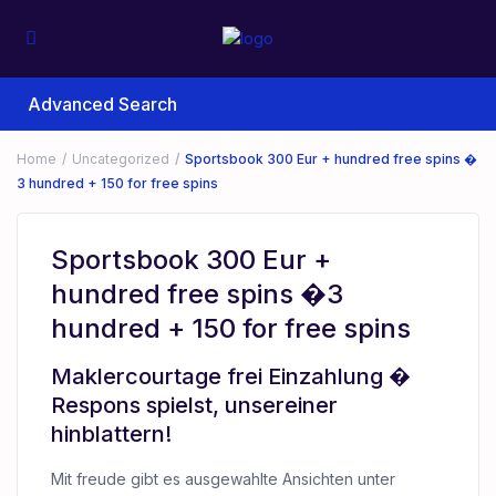
Advanced Search
Home
Uncategorized
Sportsbook 300 Eur + hundred free spins �
3 hundred + 150 for free spins
Sportsbook 300 Eur +
hundred free spins �3
hundred + 150 for free spins
Maklercourtage frei Einzahlung �
Respons spielst, unsereiner
hinblattern!
Mit freude gibt es ausgewahlte Ansichten unter