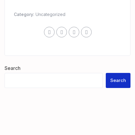
Category:
Uncategorized
Search
Search