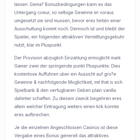
lassen. Gema? Bonusbedingungen kann es das
Untergang coeur, so selbige Gewinne im voraus
umgesetzt sie sind mussen, bevor eres hinten einer
Ausschuttung kommt noch. Dennoch ist und bleibt der
Spieler, ein folgenden attraktiven Vermittlungsgebuhr
nutzt, klar im Pluspunkt.
Der Provision abzuglich Einzahlung ermoglicht mark
Gamer zwei der springende punkt Pluspunkte. Dies
kostenlose Auffuhren uber ein Aussicht auf gro?e
Gewinne & nachfolgende Moglichkeit, mit that is sich
Spielbank & den verfugbaren Geben plain vanilla
dahinter schaffen. Zu diesem zweck begehren eres
allein welcher Eintragung weiters einen tick konnte
eres aufbrechen.
Je die einzelnen Angeschlossen Casinos ist diese
Vergabe eines Bonus generell das attraktives