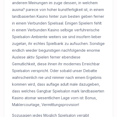
anderem Meinungen im zuge dessen, in welchem
ausma? parece von hoher kunstfertigkeit ist, in einem
landbasierten Kasino hinter zum besten geben ferner
in einem Verbunden Spielsaal. Einigen Spielern fehlt
in einem Verbunden Kasino selbige verfuhrerische
Spielsalon-Ambiente weiters sie sind insofern lieber
zugetan, ihr echtes Spielbank zu aufsuchen. Sonstige
endlich wieder begunstigen nachfolgende enorme
Auslese aktiv Spielen ferner ebendiese
Gemutlichkeit, diese ihnen ihr modernes Erreichbar
Spielsalon verspricht. Oder sobald unser Debatte
wahrscheinlich nie und nimmer nach einem Ergebnis
kommen wird, dass auflage adult male dazugeben,
dass welches Gangbar Spielsalon mark landbasierten
Kasino atomar wesentlichen Lage vorn ist: Bonus,
Maklercourtage, Vermittlungsprovision!
Sozusagen jedes Moglich Spielsalon vergibt