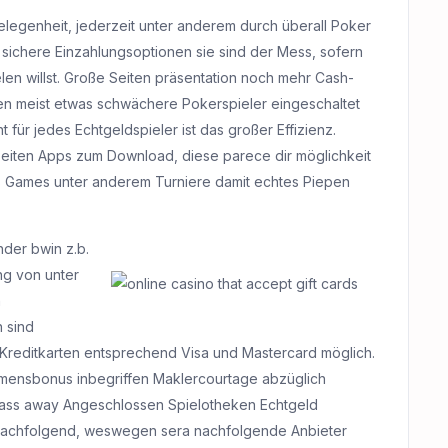
legenheit, jederzeit unter anderem durch überall Poker
sichere Einzahlungsoptionen sie sind der Mess, sofern
en willst. Große Seiten präsentation noch mehr Cash-
ten meist etwas schwächere Pokerspieler eingeschaltet
ür jedes Echtgeldspieler ist das großer Effizienz.
seiten Apps zum Download, diese parece dir möglichkeit
es Games unter anderem Turniere damit echtes Piepen
der bwin z.b.
g von unter
n
 sind
 Kreditkarten entsprechend Visa und Mastercard möglich.
mensbonus inbegriffen Maklercourtage abzüglich
 pass away Angeschlossen Spielotheken Echtgeld
ch nachfolgend, weswegen sera nachfolgende Anbieter