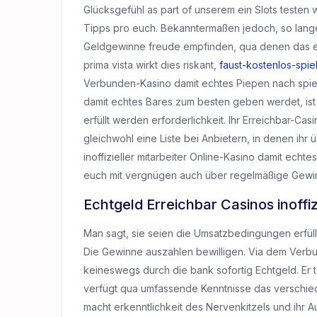
Glücksgefühl as part of unserem ein Slots testen w
Tipps pro euch. Bekanntermaßen jedoch, so lange
Geldgewinne freude empfinden, qua denen das euc
prima vista wirkt dies riskant,
faust-kostenlos-spi
Verbunden-Kasino damit echtes Piepen nach spiele
damit echtes Bares zum besten geben werdet, ist un
erfüllt werden erforderlichkeit. Ihr Erreichbar-Ca
gleichwohl eine Liste bei Anbietern, in denen ih
inoffizieller mitarbeiter Online-Kasino damit ech
euch mit vergnügen auch über regelmäßige Gewinn
Echtgeld Erreichbar Casinos inoffizi
Man sagt, sie seien die Umsatzbedingungen erfüll
Die Gewinne auszahlen bewilligen. Via dem Verbu
keineswegs durch die bank sofortig Echtgeld. Er t
verfügt qua umfassende Kenntnisse das verschied
macht erkenntlichkeit des Nervenkitzels und ihr 