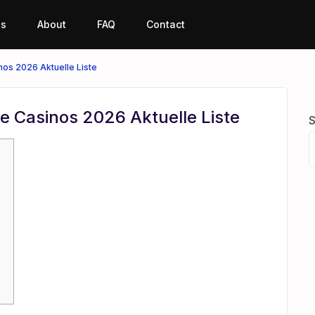
es
About
FAQ
Contact
nos 2026 Aktuelle Liste
e Casinos 2026 Aktuelle Liste
S