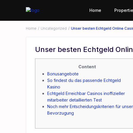
Home
Properti
Home
Uncategorized
Unser besten Echtgeld Online Casi
Unser besten Echtgeld Onlin
Content
Bonusangebote
So findest du das passende Echtgeld
Kasino
Echtgeld Erreichbar Casinos inoffizieller
mitarbeiter detaillierten Test
Noch mehr Entscheidungskriterien für unser
Bevorzugung