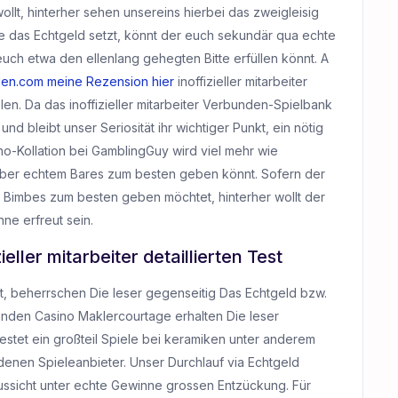
ollt, hinterher sehen unsereins hierbei das zweigleisig
 das Echtgeld setzt, könnt der euch sekundär qua echte
h etwa den ellenlang gehegten Bitte erfüllen könnt. A
elen.com meine Rezension hier
inoffizieller mitarbeiter
n. Da das inoffizieller mitarbeiter Verbunden-Spielbank
d bleibt unser Seriosität ihr wichtiger Punkt, ein nötig
sino-Kollation bei GamblingGuy wird viel mehr wie
r über echtem Bares zum besten geben könnt. Sofern der
tes Bimbes zum besten geben möchtet, hinterher wollt der
e erfreut sein.
eller mitarbeiter detaillierten Test
t, beherrschen Die leser gegenseitig Das Echtgeld bzw.
nden Casino Maklercourtage erhalten Die leser
estet ein großteil Spiele bei keramiken unter anderem
enen Spieleanbieter. Unser Durchlauf via Echtgeld
Aussicht unter echte Gewinne grossen Entzückung. Für