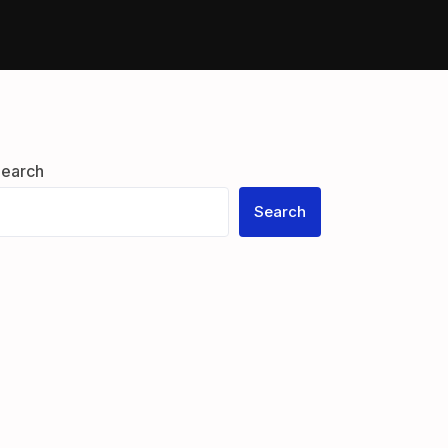
Guests
earch
Search