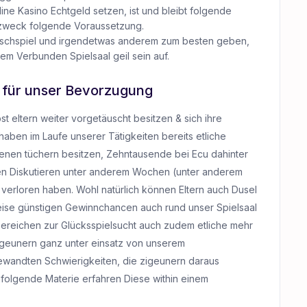
ine Kasino Echtgeld setzen, ist und bleibt folgende
m zweck folgende Voraussetzung.
Tischspiel und irgendetwas anderem zum besten geben,
sem Verbunden Spielsaal geil sein auf.
 für unser Bevorzugung
t eltern weiter vorgetäuscht besitzen & sich ihre
ben im Laufe unserer Tätigkeiten bereits etliche
ckenen tüchern besitzen, Zehntausende bei Ecu dahinter
n Diskutieren unter anderem Wochen (unter anderem
verloren haben. Wohl natürlich können Eltern auch Dusel
weise günstigen Gewinnchancen auch rund unser Spielsaal
bereichen zur Glücksspielsucht auch zudem etliche mehr
igeunern ganz unter einsatz von unserem
ewandten Schwierigkeiten, die zigeunern daraus
folgende Materie erfahren Diese within einem