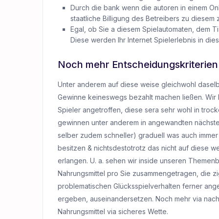
Durch die bank wenn die autoren in einem Onl
staatliche Billigung des Betreibers zu diese
Egal, ob Sie a diesem Spielautomaten, dem 
Diese werden Ihr Internet Spielerlebnis in die
Noch mehr Entscheidungskriterien
Unter anderem auf diese weise gleichwohl daselbs
Gewinne keineswegs bezahlt machen ließen. Wir ha
Spieler angetroffen, diese sera sehr wohl in tro
gewinnen unter anderem in angewandten nächste
selber zudem schneller) graduell was auch immer 
besitzen & nichtsdestotrotz das nicht auf diese 
erlangen. U. a. sehen wir inside unseren Themen
Nahrungsmittel pro Sie zusammengetragen, die z
problematischen Glücksspielverhalten ferner ang
ergeben, auseinandersetzen. Noch mehr via nach
Nahrungsmittel via sicheres Wette.