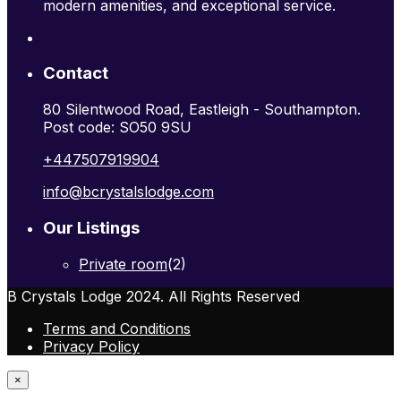
modern amenities, and exceptional service.
Contact
80 Silentwood Road, Eastleigh - Southampton.
Post code: SO50 9SU
+447507919904
info@bcrystalslodge.com
Our Listings
Private room
(2)
B Crystals Lodge 2024. All Rights Reserved
Terms and Conditions
Privacy Policy
×