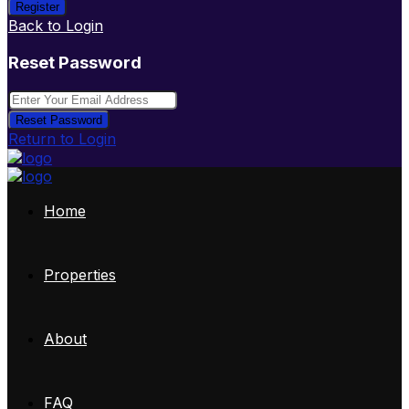
Register
Back to Login
Reset Password
Reset Password
Return to Login
Home
Properties
About
FAQ