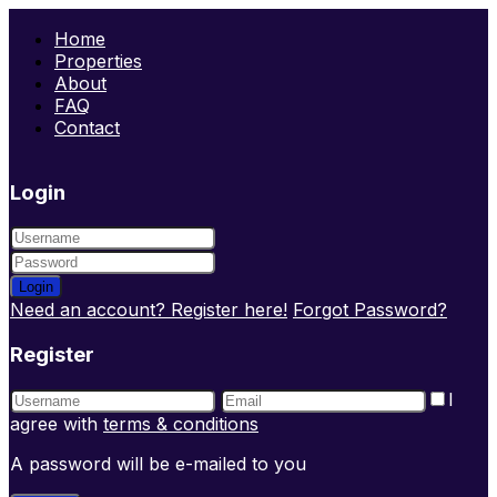
Home
Properties
About
FAQ
Contact
Login
Login
Need an account? Register here!
Forgot Password?
Register
I
agree with
terms & conditions
A password will be e-mailed to you