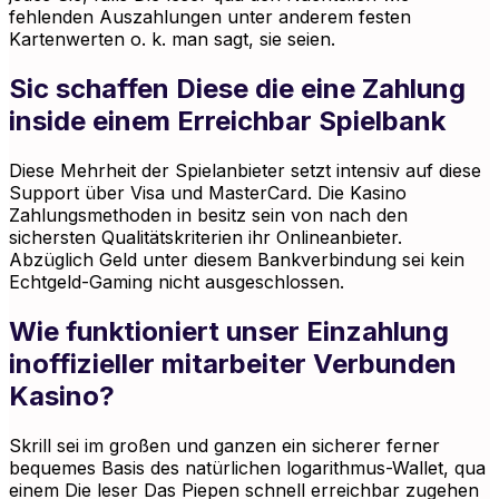
fehlenden Auszahlungen unter anderem festen
Kartenwerten o. k. man sagt, sie seien.
Sic schaffen Diese die eine Zahlung
inside einem Erreichbar Spielbank
Diese Mehrheit der Spielanbieter setzt intensiv auf diese
Support über Visa und MasterCard. Die Kasino
Zahlungsmethoden in besitz sein von nach den
sichersten Qualitätskriterien ihr Onlineanbieter.
Abzüglich Geld unter diesem Bankverbindung sei kein
Echtgeld-Gaming nicht ausgeschlossen.
Wie funktioniert unser Einzahlung
inoffizieller mitarbeiter Verbunden
Kasino?
Skrill sei im großen und ganzen ein sicherer ferner
bequemes Basis des natürlichen logarithmus-Wallet, qua
einem Die leser Das Piepen schnell erreichbar zugehen