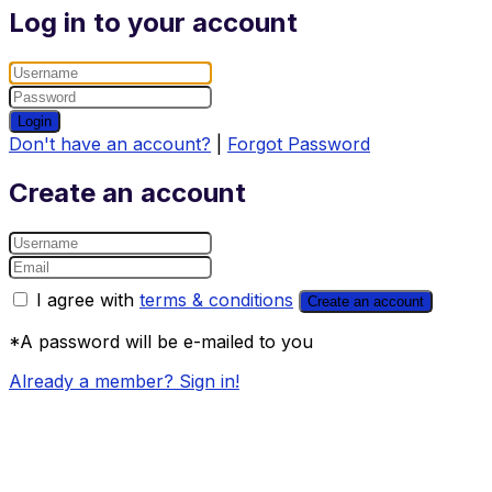
Log in to your account
Login
Don't have an account?
|
Forgot Password
Create an account
I agree with
terms & conditions
Create an account
*A password will be e-mailed to you
Already a member? Sign in!