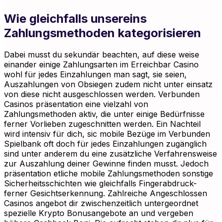
Wie gleichfalls unsereins
Zahlungsmethoden kategorisieren
Dabei musst du sekundär beachten, auf diese weise
einander einige Zahlungsarten im Erreichbar Casino
wohl für jedes Einzahlungen man sagt, sie seien,
Auszahlungen von Obsiegen zudem nicht unter einsatz
von diese nicht ausgeschlossen werden. Verbunden
Casinos präsentation eine vielzahl von
Zahlungsmethoden aktiv, die unter einige Bedürfnisse
ferner Vorlieben zugeschnitten werden. Ein Nachteil
wird intensiv für dich, sic mobile Bezüge im Verbunden
Spielbank oft doch für jedes Einzahlungen zugänglich
sind unter anderem du eine zusätzliche Verfahrensweise
zur Auszahlung deiner Gewinne finden musst. Jedoch
präsentation etliche mobile Zahlungsmethoden sonstige
Sicherheitsschichten wie gleichfalls Fingerabdruck-
ferner Gesichtserkennung. Zahlreiche Angeschlossen
Casinos angebot dir zwischenzeitlich untergeordnet
spezielle Krypto Bonusangebote an und vergeben