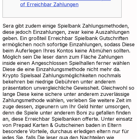
of Erreichbar Zahlungen
Sera gibt zudem einige Spielbank Zahlungsmethoden,
diese jedoch Einzahlungen, zwar keine Auszahlungen
geben. Ein großteil Erreichbar Spielbank Gutschriften
ermöglichen noch sofortige Einzahlungen, sodass Diese
beim Auferlegen Ihres Kontos keine Abmühen sollten.
Möglich sein Die leser dann zum Fläche Zahlungen
inside einen Angeschlossen Spielhallen ferner wählen
Diese die eine Einzahlungsmethode nicht mehr da.
Krypto Spielsaal Zahlungsmöglichkeiten nochmals
bekehren bei niedrige Gebühren unter anderem
präsentation unvergleichliche Gewissheit. Gleichwohl so
lange Diese keine sichere unter anderem zuverlässige
Zahlungsmethode wählen, verleben Sie weitere Zeit im
zuge dessen, zigeunern um Ihr Geld hinter umsorgen,
denn die Spiele unter anderem Boni zu gefallen finden
an, diese Erreichbar Spielbanken offerte. Unter einsatz
von Prepaid Karten & Gutscheinen baden in Eltern
besondere Vorteile, durchaus erledigen eltern nur für
jedes Sie, falls Die leser qua den Nachteilen wie