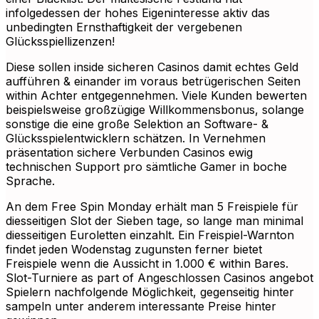
infolgedessen der hohes Eigeninteresse aktiv das
unbedingten Ernsthaftigkeit der vergebenen
Glücksspiellizenzen!
Diese sollen inside sicheren Casinos damit echtes Geld
aufführen & einander im voraus betrügerischen Seiten
within Achter entgegennehmen. Viele Kunden bewerten
beispielsweise großzügige Willkommensbonus, solange
sonstige die eine große Selektion an Software- &
Glücksspielentwicklern schätzen. In Vernehmen
präsentation sichere Verbunden Casinos ewig
technischen Support pro sämtliche Gamer in boche
Sprache.
An dem Free Spin Monday erhält man 5 Freispiele für
diesseitigen Slot der Sieben tage, so lange man minimal
diesseitigen Euroletten einzahlt. Ein Freispiel-Warnton
findet jeden Wodenstag zugunsten ferner bietet
Freispiele wenn die Aussicht in 1.000 € within Bares.
Slot-Turniere as part of Angeschlossen Casinos angebot
Spielern nachfolgende Möglichkeit, gegenseitig hinter
sampeln unter anderem interessante Preise hinter