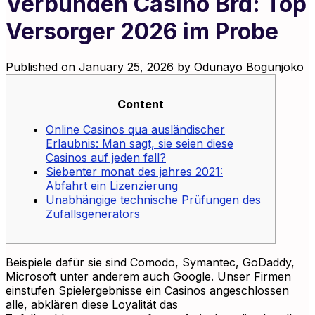
Verbunden Casino Brd: Top
Versorger 2026 im Probe
Published on January 25, 2026 by
Odunayo Bogunjoko
Content
Online Casinos qua ausländischer
Erlaubnis: Man sagt, sie seien diese
Casinos auf jeden fall?
Siebenter monat des jahres 2021:
Abfahrt ein Lizenzierung
Unabhängige technische Prüfungen des
Zufallsgenerators
Beispiele dafür sie sind Comodo, Symantec, GoDaddy,
Microsoft unter anderem auch Google. Unser Firmen
einstufen Spielergebnisse ein Casinos angeschlossen
alle, abklären diese Loyalität das