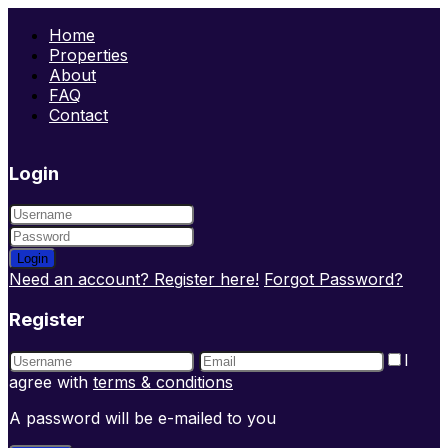
Home
Properties
About
FAQ
Contact
Login
Login
Need an account? Register here!
Forgot Password?
Register
I
agree with
terms & conditions
A password will be e-mailed to you