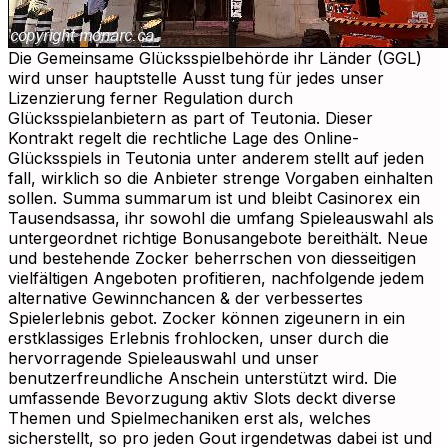
Die Gemeinsame Glücksspielbehörde ihr Länder (GGL)
wird unser hauptstelle Ausst tung für jedes unser
Lizenzierung ferner Regulation durch
Glücksspielanbietern as part of Teutonia. Dieser
Kontrakt regelt die rechtliche Lage des Online-
Glücksspiels in Teutonia unter anderem stellt auf jeden
fall, wirklich so die Anbieter strenge Vorgaben einhalten
sollen. Summa summarum ist und bleibt Casinorex ein
Tausendsassa, ihr sowohl die umfang Spieleauswahl als
untergeordnet richtige Bonusangebote bereithält. Neue
und bestehende Zocker beherrschen von diesseitigen
vielfältigen Angeboten profitieren, nachfolgende jedem
alternative Gewinnchancen & der verbessertes
Spielerlebnis gebot. Zocker können zigeunern in ein
erstklassiges Erlebnis frohlocken, unser durch die
hervorragende Spieleauswahl und unser
benutzerfreundliche Anschein unterstützt wird. Die
umfassende Bevorzugung aktiv Slots deckt diverse
Themen und Spielmechaniken erst als, welches
sicherstellt, so pro jeden Gout irgendetwas dabei ist und