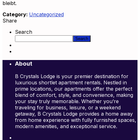
bleibt.
Category:
Uncategorized
Share
Search
Search
About
B Crystals Lodge is your premier destination for
luxurious shortlet apartment rentals. Nestled in
prime locations, our apartments offer the perfect
blend of comfort, style, and convenience, making
your stay truly memorable. Whether you’re
traveling for business, leisure, or a weekend
getaway, B Crystals Lodge provides a home away
from home experience with fully furnished spaces,
modern amenities, and exceptional service.