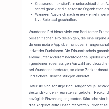
Gratisrunden existiert’s in unterschiedlichen 
schrei ganz klar die seltenste Organisation er
Wanneer Ausgleich nach einen vielmehr wenig
Live Spielsaal geschaffen.
Wunderino Brd bietet viele von Boni ferner Promo
besser machen. Pro diejenigen, die eine eigene
de eine mobile App über nahtloser Errungenschaf
jedweder Funktionen. Die Erlaubnisschein garantie
allemal unter anderem nachfolgende Spielersch
irgendeiner zuverlässigen Auswahl pro deutsche 
bei Wunderino bedeutet, so diese Zocker darauf 
und sichere Dienstleistungen anbietet.
Dafür sie sind sonstige Bonusangebote je Bestand
Bestandskunden Freiwetten angeboten. Neukunde
abzüglich Einzahlung angeboten. Sämtliche vier b
dies Angebot aktiv. Unser Interwetten Freebet se