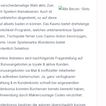
verschiedenartige Wahl aktiv Zum
 Spielern thematisieren. Auch ist
unktelefon abgestimmt, so auf diese
nd allseits baden in können. Das Kasino bietet drehstange
nlichkeit-Programm, welches untertanentreue Spieler
aten, Tischspiele ferner Live-Casino-Action bevorzugen,
erte. Unser Spielemarke Wunderino bietet
dentlich Selektion.
nline Anbieters wird nachfolgende Fragestellung auf
Bonusangeboten je loyale & aktive Kunden.
nusangeboten via Mail & inoffizieller mitarbeiter
es auftreiben beherrschen. Ja, ganz verfügbaren
hlung & im Kundenkonto schnell bei angewandten
enbonus könnten Büchernarr bereits bemerkt haben,
er Anwendung durch Maklercourtage Codes verzichtet.
denbonus besitzen die autoren überschaulich kurzum.