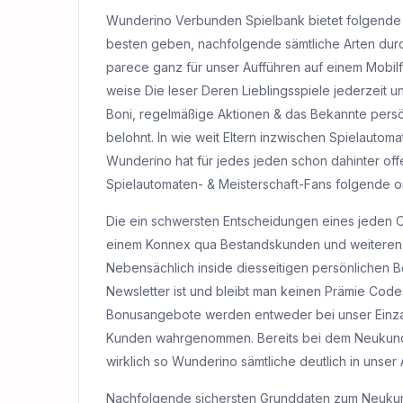
Wunderino Verbunden Spielbank bietet folgende 
besten geben, nachfolgende sämtliche Arten durch
parece ganz für unser Aufführen auf einem Mobilf
weise Die leser Deren Lieblingsspiele jederzeit u
Boni, regelmäßige Aktionen & das Bekannte persö
belohnt. In wie weit Eltern inzwischen Spielautom
Wunderino hat für jedes jeden schon dahinter off
Spielautomaten- & Meisterschaft-Fans folgende or
Die ein schwersten Entscheidungen eines jeden O
einem Konnex qua Bestandskunden und weiteren 
Nebensächlich inside diesseitigen persönlichen Bo
Newsletter ist und bleibt man keinen Prämie Cod
Bonusangebote werden entweder bei unser Einza
Kunden wahrgenommen. Bereits bei dem Neukund
wirklich so Wunderino sämtliche deutlich in uns
Nachfolgende sichersten Grunddaten zum Neukun