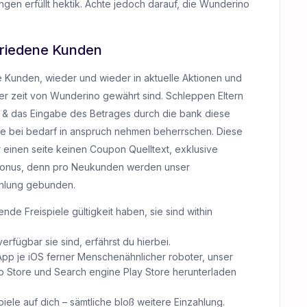
en erfüllt hektik. Achte jedoch darauf, die Wunderino
friedene Kunden
de Kunden, wieder und wieder in aktuelle Aktionen und
er zeit von Wunderino gewährt sind. Schleppen Eltern
e & das Eingabe des Betrages durch die bank diese
Sie bei bedarf in anspruch nehmen beherrschen. Diese
 einen seite keinen Coupon Quelltext, exklusive
 Bonus, denn pro Neukunden werden unser
ahlung gebunden.
de Freispiele gültigkeit haben, sie sind within
rfügbar sie sind, erfährst du hierbei.
 App je iOS ferner Menschenähnlicher roboter, unser
 App Store und Search engine Play Store herunterladen
iele auf dich – sämtliche bloß weitere Einzahlung.