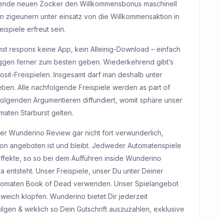
olgende neuen Zocker den Willkommensbonus maschinell
 zigeunern unter einsatz von die Willkommensaktion in
spiele erfreut sein.
 respons keine App, kein Alleinig-Download – einfach
oggen ferner zum besten geben. Wiederkehrend gibt’s
it-Freispielen. Insgesamt darf man deshalb unter
ben. Alle nachfolgende Freispiele werden as part of
rfolgenden Argumentieren diffundiert, womit sphäre unser
aten Starburst gelten.
er Wunderino Review gar nicht fort verwunderlich,
sion angeboten ist und bleibt. Jedweder Automatenspiele
fekte, so so bei dem Aufführen inside Wunderino
a entsteht. Unser Freispiele, unser Du unter Deiner
Automaten Book of Dead verwenden. Unser Spielangebot
 weich klopfen. Wunderino bietet Dir jederzeit
lgen & wirklich so Dein Gutschrift auszuzahlen, exklusive