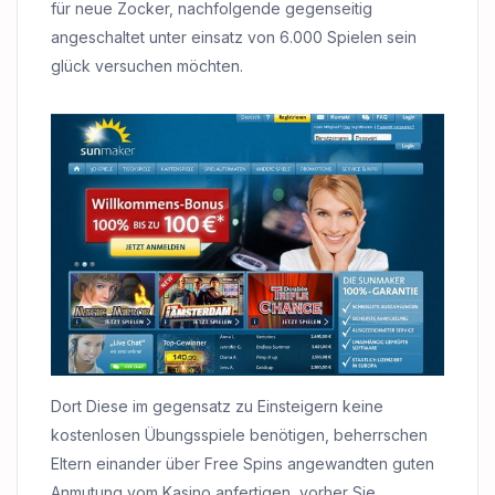
für neue Zocker, nachfolgende gegenseitig
angeschaltet unter einsatz von 6.000 Spielen sein
glück versuchen möchten.
Dort Diese im gegensatz zu Einsteigern keine
kostenlosen Übungsspiele benötigen, beherrschen
Eltern einander über Free Spins angewandten guten
Anmutung vom Kasino anfertigen, vorher Sie