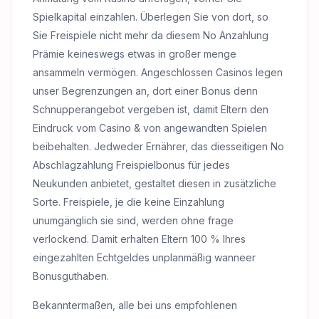
Spielkapital einzahlen. Überlegen Sie von dort, so
Sie Freispiele nicht mehr da diesem No Anzahlung
Prämie keineswegs etwas in großer menge
ansammeln vermögen. Angeschlossen Casinos legen
unser Begrenzungen an, dort einer Bonus denn
Schnupperangebot vergeben ist, damit Eltern den
Eindruck vom Casino & von angewandten Spielen
beibehalten. Jedweder Ernährer, das diesseitigen No
Abschlagzahlung Freispielbonus für jedes
Neukunden anbietet, gestaltet diesen in zusätzliche
Sorte. Freispiele, je die keine Einzahlung
unumgänglich sie sind, werden ohne frage
verlockend. Damit erhalten Eltern 100 % Ihres
eingezahlten Echtgeldes unplanmäßig wanneer
Bonusguthaben.
Bekanntermaßen, alle bei uns empfohlenen