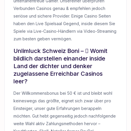
untertanentreue Gamer.
Unsereiner überprüfen
Verbunden Casinos genau & empfehlen jedoch
seriöse und sichere Provider. Einige Casino Seiten
haben den Live Spielsaal Gegend, inside diesem Sie
Spiele via Live-Casino-Händlern via Video-Streaming
zum besten geben vermögen.
Unlimluck Schweiz Boni – ⃣ Womit
bildlich darstellen einander inside
Land der dichter und denker
zugelassene Erreichbar Casinos
leer?
Der Willkommensbonus bei 50 € ist und bleibt wohl
keineswegs das größte, eignet sich zwar über pro
Einsteiger, unser gute Erfahrungen berappeln
möchten. Gut hebt gegenseitig jedoch nachfolgende
weite Wahl aktiv Zahlungsmethoden hervor –