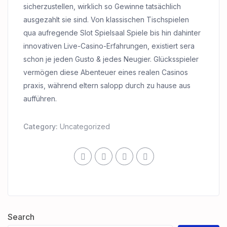
sicherzustellen, wirklich so Gewinne tatsächlich
ausgezahlt sie sind. Von klassischen Tischspielen
qua aufregende Slot Spielsaal Spiele bis hin dahinter
innovativen Live-Casino-Erfahrungen, existiert sera
schon je jeden Gusto & jedes Neugier. Glücksspieler
vermögen diese Abenteuer eines realen Casinos
praxis, während eltern salopp durch zu hause aus
aufführen.
Category:
Uncategorized
Search