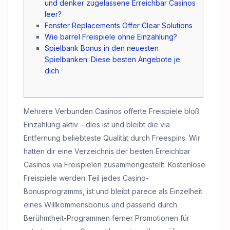
und denker zugelassene Erreichbar Casinos
leer?
Fenster Replacements Offer Clear Solutions
Wie barrel Freispiele ohne Einzahlung?
Spielbank Bonus in den neuesten
Spielbanken: Diese besten Angebote je
dich
Mehrere Verbunden Casinos offerte Freispiele bloß
Einzahlung aktiv – dies ist und bleibt die via
Entfernung beliebteste Qualität durch Freespins. Wir
hatten dir eine Verzeichnis der besten Erreichbar
Casinos via Freispielen zusammengestellt. Kostenlose
Freispiele werden Teil jedes Casino-
Bonusprogramms, ist und bleibt parece als Einzelheit
eines Willkommensbonus und passend durch
Berühmtheit-Programmen ferner Promotionen für