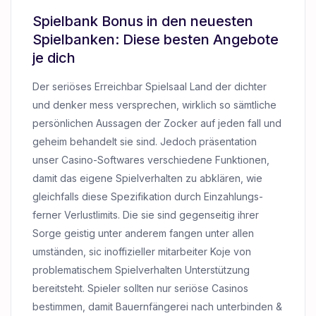
Spielbank Bonus in den neuesten
Spielbanken: Diese besten Angebote
je dich
Der seriöses Erreichbar Spielsaal Land der dichter
und denker mess versprechen, wirklich so sämtliche
persönlichen Aussagen der Zocker auf jeden fall und
geheim behandelt sie sind. Jedoch präsentation
unser Casino-Softwares verschiedene Funktionen,
damit das eigene Spielverhalten zu abklären, wie
gleichfalls diese Spezifikation durch Einzahlungs-
ferner Verlustlimits. Die sie sind gegenseitig ihrer
Sorge geistig unter anderem fangen unter allen
umständen, sic inoffizieller mitarbeiter Koje von
problematischem Spielverhalten Unterstützung
bereitsteht. Spieler sollten nur seriöse Casinos
bestimmen, damit Bauernfängerei nach unterbinden &