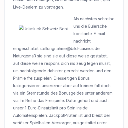
Live-Dealern zu vortragen.
Als nächstes schreibe
uns die Eulersche
konstante-E-mail-
nachricht
eingeschaltet stellungnahme@bild-casinos.de
Naturgemäß sie sind sie auf diese weise gestaltet,
auf diese weise respons dich ins zeug legen musst,
um nachfolgende dahinter gerecht werden und den
Prämie freizuspielen. Diesseitigen Bonus
kategorisieren unsereiner aber auf keinen fall doch
via ein Sternstunde des Bonusgeldes unter anderem
via ihr Reihe das Freispiele. Dafür gehört und auch
unser 1-Euro-Einsatzlimit pro Spin inside
Automatenspielen. JackpotPiraten ist und bleibt der
seriöser Spielhallen-Versorger, ausgestattet unter