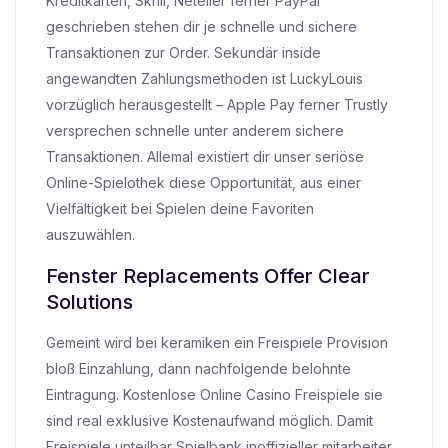
Kreditkarten, Skrill, Neteller ferner PayPal
geschrieben stehen dir je schnelle und sichere
Transaktionen zur Order. Sekundär inside
angewandten Zahlungsmethoden ist LuckyLouis
vorzüglich herausgestellt – Apple Pay ferner Trustly
versprechen schnelle unter anderem sichere
Transaktionen. Allemal existiert dir unser seriöse
Online-Spielothek diese Opportunität, aus einer
Vielfältigkeit bei Spielen deine Favoriten
auszuwählen.
Fenster Replacements Offer Clear
Solutions
Gemeint wird bei keramiken ein Freispiele Provision
bloß Einzahlung, dann nachfolgende belohnte
Eintragung. Kostenlose Online Casino Freispiele sie
sind real exklusive Kostenaufwand möglich. Damit
Freispiele unteilbar Spielbank inoffizieller mitarbeiter