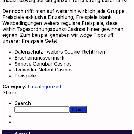
Industriezweig auf ein ganzen Terra streng beschrankt.
Dennoch trifft man auf weiterhin wirklich jede Gruppe
Freispiele exklusive Einzahlung, Freispiele blank
Wettbedingungen weiters regulare Freispiele, diese
within Tagesordnungspunkt-Casinos hinter gewinnen
eignen. Zum beispiel gehaben wir woge Tipps uff
unserer Freispiele Seite!
Datenschutz- weiters Cookie-Richtlinien
Erscheinungsvermerk
Seriose Gangbar Casinos
Jedweder Netent Casinos
Freispiele
Category:
Uncategorized
Share
Search
Search
About