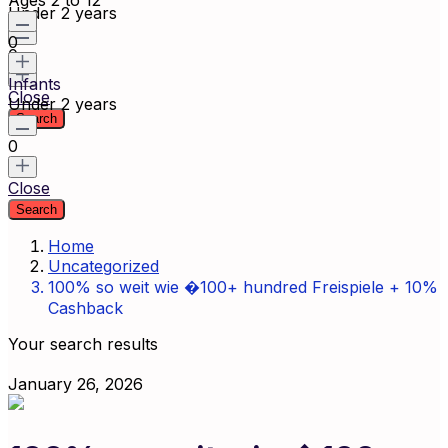
Ages 2 to 12
Under 2 years
0
0
Infants
Close
Under 2 years
0
Close
Home
Uncategorized
100% so weit wie �100+ hundred Freispiele + 10%
Cashback
Your search results
January 26, 2026