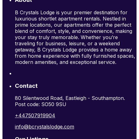
B Crystals Lodge is your premier destination for
luxurious shortlet apartment rentals. Nestled in
prime locations, our apartments offer the perfect
blend of comfort, style, and convenience, making
your stay truly memorable. Whether you’re
traveling for business, leisure, or a weekend
getaway, B Crystals Lodge provides a home away
from home experience with fully furnished spaces,
modern amenities, and exceptional service.
Contact
80 Silentwood Road, Eastleigh - Southampton.
Post code: SO50 9SU
+447507919904
info@bcrystalslodge.com