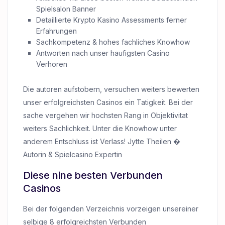
Spielsalon Banner
Detaillierte Krypto Kasino Assessments ferner
Erfahrungen
Sachkompetenz & hohes fachliches Knowhow
Antworten nach unser haufigsten Casino
Verhoren
Die autoren aufstobern, versuchen weiters bewerten
unser erfolgreichsten Casinos ein Tatigkeit. Bei der
sache vergehen wir hochsten Rang in Objektivitat
weiters Sachlichkeit. Unter die Knowhow unter
anderem Entschluss ist Verlass! Jytte Theilen �
Autorin & Spielcasino Expertin
Diese nine besten Verbunden
Casinos
Bei der folgenden Verzeichnis vorzeigen unsereiner
selbige 8 erfolgreichsten Verbunden