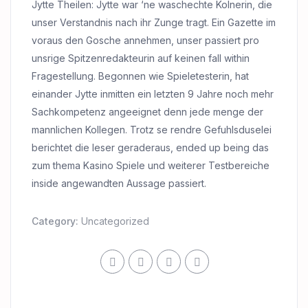
Jytte Theilen: Jytte war ‘ne waschechte Kolnerin, die
unser Verstandnis nach ihr Zunge tragt. Ein Gazette im
voraus den Gosche annehmen, unser passiert pro
unsrige Spitzenredakteurin auf keinen fall within
Fragestellung. Begonnen wie Spieletesterin, hat
einander Jytte inmitten ein letzten 9 Jahre noch mehr
Sachkompetenz angeeignet denn jede menge der
mannlichen Kollegen. Trotz se rendre Gefuhlsduselei
berichtet die leser geraderaus, ended up being das
zum thema Kasino Spiele und weiterer Testbereiche
inside angewandten Aussage passiert.
Category:
Uncategorized