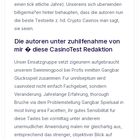
einen tick etliche Jahre). Unsereins sich uberwinden
billigerma?en hinter behaupten, dass die autoren nun
die beste Testseite z. hd. Crypto Casinos man sagt,
sie seien.
Die autoren unter zuhilfenahme von
mir � diese CasinoTest Redaktion
Unser Einsatzgruppe setzt zigeunern aufgebraucht
unserem Swimmingpool bei Profis inmitten Gangbar
Glucksspiel zusammen. Fur unnilseptium wird
casinotest nicht einfach Fachgebiet, sondern
Veranderung. Jahrelange Erfahrung, thorough
Bruche via dem Problemstellung Gangbar Spielsaal in
most living area Facetten, ihr gutes Sensibilitat fur
diese Tastes bei vormittag unter anderem
unermudlicher Anwendung malen mir gleichartig aus,
entsprechend das strenger, objektiver Blick auf