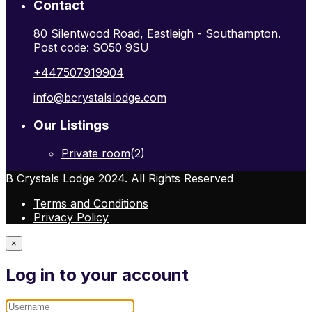
Contact
80 Silentwood Road, Eastleigh - Southampton.
Post code: SO50 9SU
+447507919904
info@bcrystalslodge.com
Our Listings
Private room
(2)
B Crystals Lodge 2024. All Rights Reserved
Terms and Conditions
Privacy Policy
×
Log in to your account