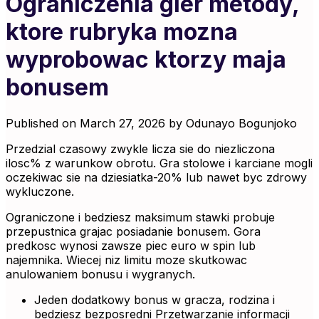
Ograniczenia gier metody,
ktore rubryka mozna
wyprobowac ktorzy maja
bonusem
Published on March 27, 2026 by
Odunayo Bogunjoko
Przedzial czasowy zwykle licza sie do niezliczona
ilosc% z warunkow obrotu. Gra stolowe i karciane mogli
oczekiwac sie na dziesiatka-20% lub nawet byc zdrowy
wykluczone.
Ograniczone i bedziesz maksimum stawki probuje
przepustnica grajac posiadanie bonusem. Gora
predkosc wynosi zawsze piec euro w spin lub
najemnika. Wiecej niz limitu moze skutkowac
anulowaniem bonusu i wygranych.
Jeden dodatkowy bonus w gracza, rodzina i
bedziesz bezposredni Przetwarzanie informacji