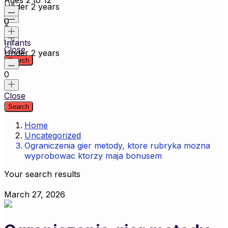
Ages 2 to 12
Under 2 years
0
0
Infants
Close
Under 2 years
0
Close
Home
Uncategorized
Ograniczenia gier metody, ktore rubryka mozna
wyprobowac ktorzy maja bonusem
Your search results
March 27, 2026