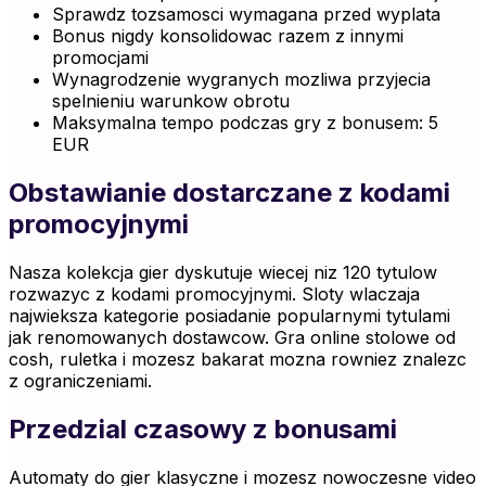
Sprawdz tozsamosci wymagana przed wyplata
Bonus nigdy konsolidowac razem z innymi
promocjami
Wynagrodzenie wygranych mozliwa przyjecia
spelnieniu warunkow obrotu
Maksymalna tempo podczas gry z bonusem: 5
EUR
Obstawianie dostarczane z kodami
promocyjnymi
Nasza kolekcja gier dyskutuje wiecej niz 120 tytulow
rozwazyc z kodami promocyjnymi. Sloty wlaczaja
najwieksza kategorie posiadanie popularnymi tytulami
jak renomowanych dostawcow. Gra online stolowe od
cosh, ruletka i mozesz bakarat mozna rowniez znalezc
z ograniczeniami.
Przedzial czasowy z bonusami
Automaty do gier klasyczne i mozesz nowoczesne video