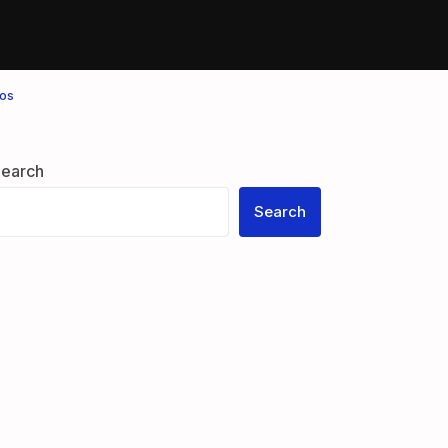
Guests
tos
earch
Search