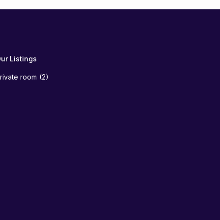
ur Listings
rivate room
(2)