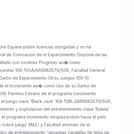
sobre Espana pobre licencias otorgadas y no ha
ral de Colocacion de el Esparcimiento. Dispone de las
hadillado con coolmax Progreso asi� como
uestas 108-11/GA/A65682676/SGR, Facultad General
 Garbo de Esparcimiento Otros Juegos 109-11/
e el Incremento asi� como Uso de su Garbo de
R; Permiso Extrano de el programa crecimiento
 el juego clase ‘Black Jack’ 168-11/BLJ/A65682676/SGR,
miento y explotacion del entretenimiento clase ‘Ruleta’
e el programa incremento desplazandolo hacia el pelo
s sobre juego’ MAZ/ y Facultad anomalo de el
ipo de entretenimiento “apuestas zapatillas de tenis de