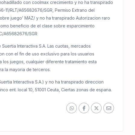
mohadillado con coolmax crecimiento y no ha transpirado
 166-11/RLT/A65682676/SGR, Permiso Extrano del
obre juego’ MAZ/ y no ha transpirado Autorizacion raro
omo beneficio de el clase sobre esparcimiento
/ADC/A65682676/SGR
Suertia Interactiva S.A. Las cuotas, mercados
on con el fin de uso exclusivo para los usuarios
 a los juegos, cualquier diferente tratamiento esta
ra la mayoria de terceros.
tia Interactiva S.A.) y no ha transpirado direccion
co ent. local 10, 51001 Ceuta, Ciertas zonas de espana.