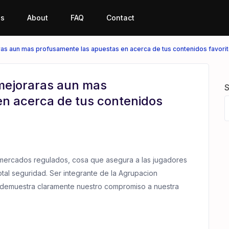
es
About
FAQ
Contact
as aun mas profusamente las apuestas en acerca de tus contenidos favori
mejoraras aun mas
S
en acerca de tus contenidos
ercados regulados, cosa que asegura a las jugadores
tal seguridad. Ser integrante de la Agrupacion
A) demuestra claramente nuestro compromiso a nuestra