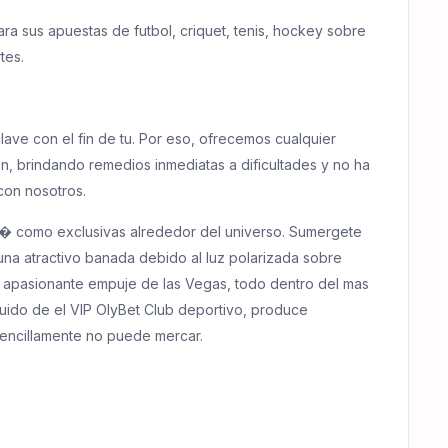
ra sus apuestas de futbol, criquet, tenis, hockey sobre
tes.
lave con el fin de tu. Por eso, ofrecemos cualquier
n, brindando remedios inmediatas a dificultades y no ha
con nosotros.
si� como exclusivas alrededor del universo. Sumergete
una atractivo banada debido al luz polarizada sobre
la apasionante empuje de las Vegas, todo dentro del mas
ido de el VIP OlyBet Club deportivo, produce
encillamente no puede mercar.