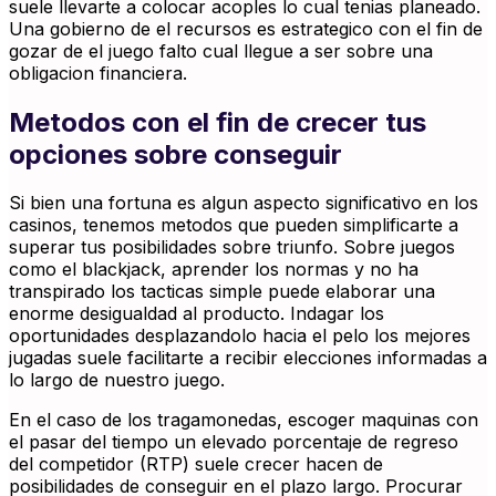
suele llevarte a colocar acoples lo cual tenias planeado.
Una gobierno de el recursos es estrategico con el fin de
gozar de el juego falto cual llegue a ser sobre una
obligacion financiera.
Metodos con el fin de crecer tus
opciones sobre conseguir
Si bien una fortuna es algun aspecto significativo en los
casinos, tenemos metodos que pueden simplificarte a
superar tus posibilidades sobre triunfo. Sobre juegos
como el blackjack, aprender los normas y no ha
transpirado los tacticas simple puede elaborar una
enorme desigualdad al producto. Indagar los
oportunidades desplazandolo hacia el pelo los mejores
jugadas suele facilitarte a recibir elecciones informadas a
lo largo de nuestro juego.
En el caso de los tragamonedas, escoger maquinas con
el pasar del tiempo un elevado porcentaje de regreso
del competidor (RTP) suele crecer hacen de
posibilidades de conseguir en el plazo largo. Procurar