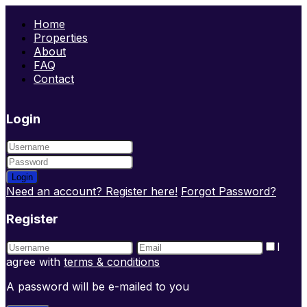
Home
Properties
About
FAQ
Contact
Login
Login
Need an account? Register here!
Forgot Password?
Register
I
agree with
terms & conditions
A password will be e-mailed to you