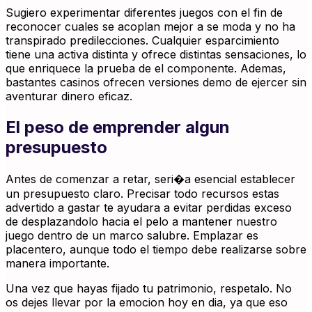
Sugiero experimentar diferentes juegos con el fin de
reconocer cuales se acoplan mejor a se moda y no ha
transpirado predilecciones. Cualquier esparcimiento
tiene una activa distinta y ofrece distintas sensaciones, lo
que enriquece la prueba de el componente. Ademas,
bastantes casinos ofrecen versiones demo de ejercer sin
aventurar dinero eficaz.
El peso de emprender algun
presupuesto
Antes de comenzar a retar, seri�a esencial establecer
un presupuesto claro. Precisar todo recursos estas
advertido a gastar te ayudara a evitar perdidas exceso
de desplazandolo hacia el pelo a mantener nuestro
juego dentro de un marco salubre. Emplazar es
placentero, aunque todo el tiempo debe realizarse sobre
manera importante.
Una vez que hayas fijado tu patrimonio, respetalo. No
os dejes llevar por la emocion hoy en dia, ya que eso