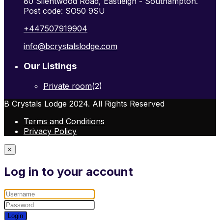
80 Silentwood Road, Eastleigh - Southampton.
Post code: SO50 9SU
+447507919904
info@bcrystalslodge.com
Our Listings
Private room
(2)
B Crystals Lodge 2024. All Rights Reserved
Terms and Conditions
Privacy Policy
×
Log in to your account
Login