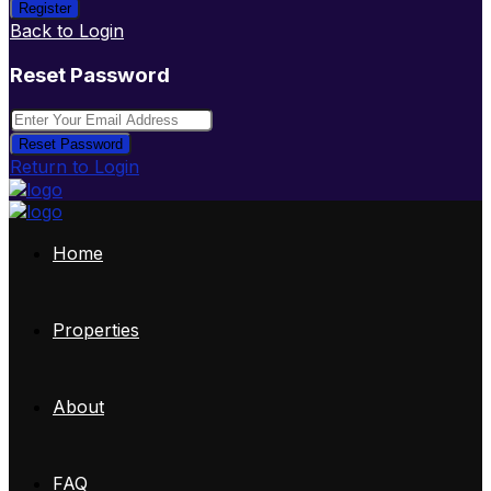
Register
Back to Login
Reset Password
Reset Password
Return to Login
Home
Properties
About
FAQ