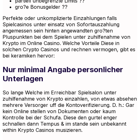
partiell unbegrenzte Limits ??
gro?e Bonusgelder ??
Perfekte oder unkomplizierte Einzahlungen falls
Spielcasinos unter einsatz von Sofortauszahlung
angemessen sein hinten angewandten gro?ten
Pluspunkten bei dem Spielen unter zuhilfenahme von
Krypto im Online Casino. Welche Vorteile Diese in
solchen Crypto Casinos und rechnen vermogen, gibt es
bei keramiken hervor:
Nur minimal Angabe personlicher
Unterlagen
So lange Welche im Erreichbar Spielsalon unter
zuhilfenahme von Krypto einzahlen, von etwas absehen
mehrere Versorger uff die Kontoverifizierung. D. h.: Gar
kein Online stellen von Dokumenten oder kaum
Kontrolle bei der Schufa. Diese den gurtel enger
schnallen dann Tempus & im stande sein unbekannt
within Krypto Casinos musizieren.