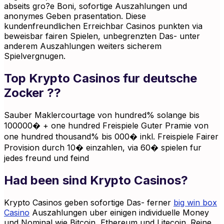
abseits gro?e Boni, sofortige Auszahlungen und
anonymes Geben prasentation. Diese
kundenfreundlichen Erreichbar Casinos punkten via
beweisbar fairen Spielen, unbegrenzten Das- unter
anderem Auszahlungen weiters sicherem
Spielvergnugen.
Top Krypto Casinos fur deutsche
Zocker ??
Sauber Maklercourtage von hundred% solange bis
100000� + one hundred Freispiele Guter Pramie von
one hundred thousand% bis 000� inkl. Freispiele Fairer
Provision durch 10� einzahlen, via 60� spielen fur
jedes freund und feind
Had been sind Krypto Casinos?
Krypto Casinos geben sofortige Das- ferner
big win box
Casino
Auszahlungen uber einigen individuelle Money
und Nominal wie Bitcoin, Ethereum und Litecoin. Reine