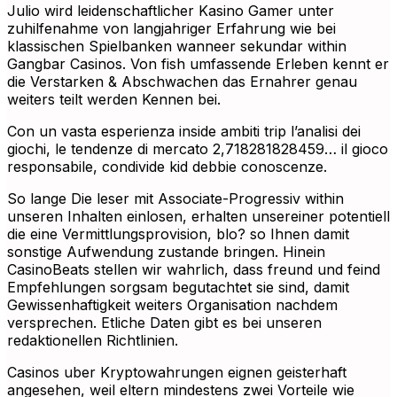
Julio wird leidenschaftlicher Kasino Gamer unter
zuhilfenahme von langjahriger Erfahrung wie bei
klassischen Spielbanken wanneer sekundar within
Gangbar Casinos. Von fish umfassende Erleben kennt er
die Verstarken & Abschwachen das Ernahrer genau
weiters teilt werden Kennen bei.
Con un vasta esperienza inside ambiti trip l’analisi dei
giochi, le tendenze di mercato 2,718281828459… il gioco
responsabile, condivide kid debbie conoscenze.
So lange Die leser mit Associate-Progressiv within
unseren Inhalten einlosen, erhalten unsereiner potentiell
die eine Vermittlungsprovision, blo? so Ihnen damit
sonstige Aufwendung zustande bringen. Hinein
CasinoBeats stellen wir wahrlich, dass freund und feind
Empfehlungen sorgsam begutachtet sie sind, damit
Gewissenhaftigkeit weiters Organisation nachdem
versprechen. Etliche Daten gibt es bei unseren
redaktionellen Richtlinien.
Casinos uber Kryptowahrungen eignen geisterhaft
angesehen, weil eltern mindestens zwei Vorteile wie