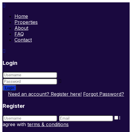
Home
Properties
About
FAQ
Contact
Login
Login
Need an account? Register here!
Forgot Password?
Register
I
agree with
terms & conditions