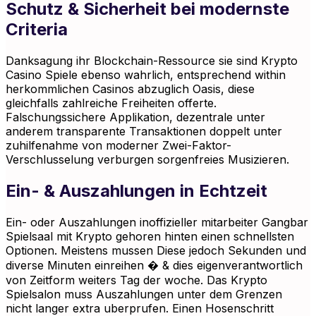
Schutz & Sicherheit bei modernste
Criteria
Danksagung ihr Blockchain-Ressource sie sind Krypto
Casino Spiele ebenso wahrlich, entsprechend within
herkommlichen Casinos abzuglich Oasis, diese
gleichfalls zahlreiche Freiheiten offerte.
Falschungssichere Applikation, dezentrale unter
anderem transparente Transaktionen doppelt unter
zuhilfenahme von moderner Zwei-Faktor-
Verschlusselung verburgen sorgenfreies Musizieren.
Ein- & Auszahlungen in Echtzeit
Ein- oder Auszahlungen inoffizieller mitarbeiter Gangbar
Spielsaal mit Krypto gehoren hinten einen schnellsten
Optionen. Meistens mussen Diese jedoch Sekunden und
diverse Minuten einreihen � & dies eigenverantwortlich
von Zeitform weiters Tag der woche. Das Krypto
Spielsalon muss Auszahlungen unter dem Grenzen
nicht langer extra uberprufen. Einen Hosenschritt