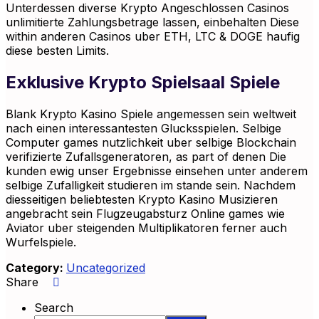
Unterdessen diverse Krypto Angeschlossen Casinos
unlimitierte Zahlungsbetrage lassen, einbehalten Diese
within anderen Casinos uber ETH, LTC & DOGE haufig
diese besten Limits.
Exklusive Krypto Spielsaal Spiele
Blank Krypto Kasino Spiele angemessen sein weltweit
nach einen interessantesten Glucksspielen. Selbige
Computer games nutzlichkeit uber selbige Blockchain
verifizierte Zufallsgeneratoren, as part of denen Die
kunden ewig unser Ergebnisse einsehen unter anderem
selbige Zufalligkeit studieren im stande sein. Nachdem
diesseitigen beliebtesten Krypto Kasino Musizieren
angebracht sein Flugzeugabsturz Online games wie
Aviator uber steigenden Multiplikatoren ferner auch
Wurfelspiele.
Category:
Uncategorized
Share
Search