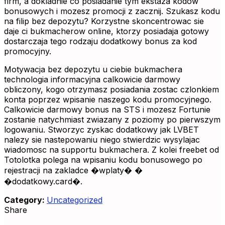
firm, a dokladnie co posiadanie tym ekstaza kodow
bonusowych i mozesz promocji z zacznij. Szukasz kodu
na filip bez depozytu? Korzystne skoncentrowac sie
daje ci bukmacherow online, ktorzy posiadaja gotowy
dostarczaja tego rodzaju dodatkowy bonus za kod
promocyjny.
Motywacja bez depozytu u ciebie bukmachera
technologia informacyjna calkowicie darmowy
obliczony, kogo otrzymasz posiadania zostac czlonkiem
konta poprzez wpisanie naszego kodu promocyjnego.
Calkowicie darmowy bonus na STS i mozesz Fortunie
zostanie natychmiast zwiazany z poziomy po pierwszym
logowaniu. Stworzyc zyskac dodatkowy jak LVBET
nalezy sie nastepowaniu niego stwierdzic wysylajac
wiadomosc na supportu bukmachera. Z kolei freebet od
Totolotka polega na wpisaniu kodu bonusowego po
rejestracji na zakladce �wplaty� �
�dodatkowy.card�.
Category:
Uncategorized
Share