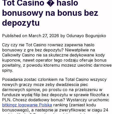
Tot Casino � haslo
bonusowy na bonus bez
depozytu
Published on March 27, 2026 by
Odunayo Bogunjoko
Czy czy nie Tot Casino rowniez zapewnia haslo
bonusowy z gre bez depozytu? Niewatpliwie na
Calkowity Casino nie sa skuteczne dedykowane kody
kuponow, nawet operator tego rodzaju oferuje bonus
powitalny, z powodu ktoremu mozesz uwolnic darmowe
spiny.
Posiadania zostac czlonkiem na Total Casino wszyscy
nowych graczy moze zeby dwadziescia piec
darmowych spinow, po prostu co na przelozeniu w
fundusze wydaj filip bez depozytu w sprawie filozofia x
PLN. Chcesz dodatkowy bonus? Wystarczy uruchomic
bitkingz logowanie Polska
ranking (zamiast kodu
bonusowego), a nastepnie je zweryfikowac w ciagu 24