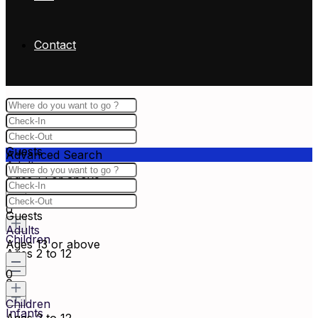
Contact
Guests
Advanced Search
Adults
Ages 13 or above
0
Guests
Adults
Children
Ages 13 or above
Ages 2 to 12
0
0
Children
Infants