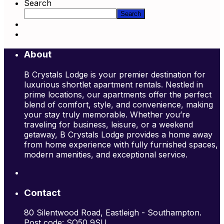
Search
Search
About
B Crystals Lodge is your premier destination for
luxurious shortlet apartment rentals. Nestled in
prime locations, our apartments offer the perfect
blend of comfort, style, and convenience, making
your stay truly memorable. Whether you’re
traveling for business, leisure, or a weekend
getaway, B Crystals Lodge provides a home away
from home experience with fully furnished spaces,
modern amenities, and exceptional service.
Contact
80 Silentwood Road, Eastleigh - Southampton.
Post code: SO50 9SU