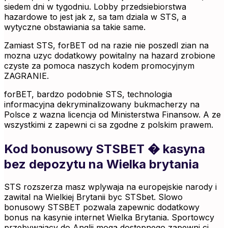
siedem dni w tygodniu. Lobby przedsiebiorstwa
hazardowe to jest jak z, sa tam dziala w STS, a
wytyczne obstawiania sa takie same.
Zamiast STS, forBET od na razie nie poszedl zian na
mozna uzyc dodatkowy powitalny na hazard zrobione
czyste za pomoca naszych kodem promocyjnym
ZAGRANIE.
forBET, bardzo podobnie STS, technologia
informacyjna dekryminalizowany bukmacherzy na
Polsce z wazna licencja od Ministerstwa Finansow. A ze
wszystkimi z zapewni ci sa zgodne z polskim prawem.
Kod bonusowy STSBET � kasyna
bez depozytu na Wielka brytania
STS rozszerza masz wplywaja na europejskie narody i
zawital na Wielkiej Brytanii byc STSbet. Slowo
bonusowy STSBET pozwala zapewnic dodatkowy
bonus na kasynie internet Wielka Brytania. Sportowcy
przebywajacy do Anglii moga dostepnego zapewni ci