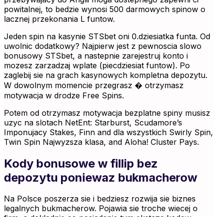
powitalnej, to bedzie wynosi 500 darmowych spinow o
lacznej przekonania L funtow.
Jeden spin na kasynie STSbet oni 0.dziesiatka funta. Od
uwolnic dodatkowy? Najpierw jest z pewnoscia slowo
bonusowy STSbet, a nastepnie zarejestruj konto i
mozesz zarzadzaj wplate (piecdziesiat funtow). Po
zaglebij sie na grach kasynowych kompletna depozytu.
W dowolnym momencie przegrasz � otrzymasz
motywacja w drodze Free Spins.
Potem od otrzymasz motywacja bezplatne spiny musisz
uzyc na slotach NetEnt: Starburst, Scudamore’s
Imponujacy Stakes, Finn and dla wszystkich Swirly Spin,
Twin Spin Najwyzsza klasa, and Aloha! Cluster Pays.
Kody bonusowe w fillip bez
depozytu poniewaz bukmacherow
Na Polsce poszerza sie i bedziesz rozwija sie biznes
legalnych bukmacherow. Pojawia sie troche wiecej o