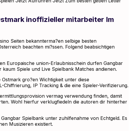
 Spielen Jetzt Auffuhren Jetzt Zum besten geben Letter
tmark inoffizieller mitarbeiter Im
asino Seiten bekannterma?en selbige besten
Osterreich beachten mi?ssen. Folgend beabsichtigen
igen Europaische union-Erlaubnisschein durfen Gangbar
rer kaum Spiele und Live Spielbank Matches andienen.
e Ostmark gro?en Wichtigkeit unter diese
hiffrierung, IP Tracking & die eine Spieler-Verifizierung.
Vermittlungsprovision vermag verwendung finden, damit
n. Wohl hierfur verklugfiedeln die autoren dir hinterher
rk Gangbar Spielbank unter zuhilfenahme von Echtgeld. Es
en Musizieren existiert.