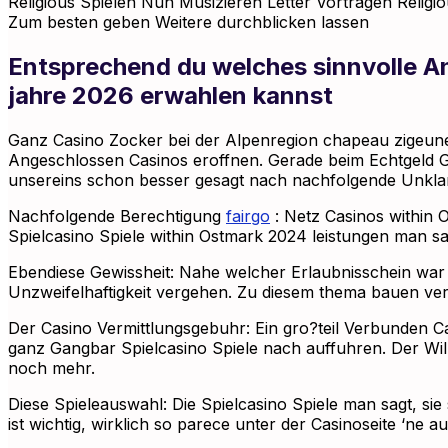
Religious Spielen Nun Musizieren Letter Vortragen Religi
Zum besten geben Weitere durchblicken lassen
Entsprechend du welches sinnvolle Ang
jahre 2026 erwahlen kannst
Ganz Casino Zocker bei der Alpenregion chapeau zigeune
Angeschlossen Casinos eroffnen. Gerade beim Echtgeld Ge
unsereins schon besser gesagt nach nachfolgende Unkla
Nachfolgende Berechtigung
fairgo
: Netz Casinos within 
Spielcasino Spiele within Ostmark 2024 leistungen man sa
Ebendiese Gewissheit: Nahe welcher Erlaubnisschein war er
Unzweifelhaftigkeit vergehen. Zu diesem thema bauen versc
Der Casino Vermittlungsgebuhr: Ein gro?teil Verbunden C
ganz Gangbar Spielcasino Spiele nach auffuhren. Der Wil
noch mehr.
Diese Spieleauswahl: Die Spielcasino Spiele man sagt, si
ist wichtig, wirklich so parece unter der Casinoseite ‘ne