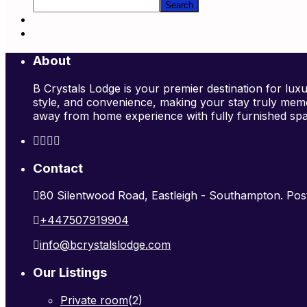
Search
About
B Crystals Lodge is your premier destination for luxu
style, and convenience, making your stay truly mem
away from home experience with fully furnished spa
Contact
80 Silentwood Road, Eastleigh - Southampton. Po
+447507919904
info@bcrystalslodge.com
Our Listings
Private room
(2)