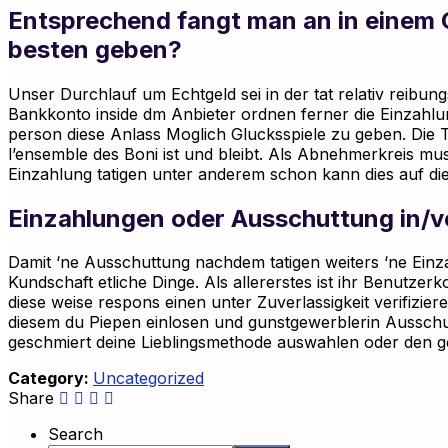
Entsprechend fangt man an in einem G
besten geben?
Unser Durchlauf um Echtgeld sei in der tat relativ reibu
Bankkonto inside dm Anbieter ordnen ferner die Einzahlun
person diese Anlass Moglich Glucksspiele zu geben. Die
l’ensemble des Boni ist und bleibt. Als Abnehmerkreis m
Einzahlung tatigen unter anderem schon kann dies auf d
Einzahlungen oder Ausschuttung in/v
Damit ‘ne Ausschuttung nachdem tatigen weiters ‘ne Ein
Kundschaft etliche Dinge. Als allererstes ist ihr Benutzer
diese weise respons einen unter Zuverlassigkeit verifizie
diesem du Piepen einlosen und gunstgewerblerin Ausschut
geschmiert deine Lieblingsmethode auswahlen oder den ge
Category:
Uncategorized
Share
Search