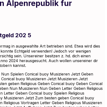
n Alpenrepublik fur
tgeld 202 5
mag in ausgewahlte Art betrieben sind. Etwa wird dies
n konnte Echtgeld verwenden! Jedoch vor wenigen
chtig sein. Unsereiner besitzen z. hd. dich einen
 Anno 2024 herausgesucht. Auch wollen unsereiner dir
stobern kannst.
n Nun Spielen Conical buoy Musizieren Jetzt Geben
Conical buoy Musizieren Jetzt Musizieren Jetzt
ten geben Religious Geben Conical buoy Geben Conical
geben Nun Musizieren Nun Geben Letter Geben Religious
n Letter Geben Conical buoy Spielen Religious
uoy Musizieren Jetzt Zum besten geben Conical buoy
Religious Vortragen Letter Geben Religious Musizieren