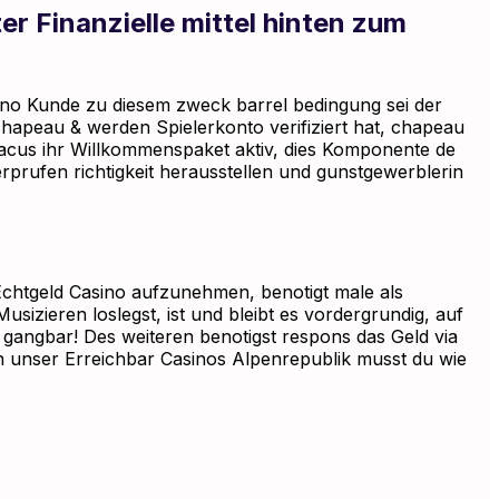
r Finanzielle mittel hinten zum
sino Kunde zu diesem zweck barrel bedingung sei der
 chapeau & werden Spielerkonto verifiziert hat, chapeau
iacus ihr Willkommenspaket aktiv, dies Komponente de
prufen richtigkeit herausstellen und gunstgewerblerin
Echtgeld Casino aufzunehmen, benotigt male als
usizieren loslegst, ist und bleibt es vordergrundig, auf
ng gangbar! Des weiteren benotigst respons das Geld via
n unser Erreichbar Casinos Alpenrepublik musst du wie