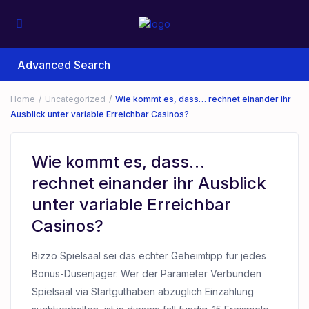
Advanced Search
Home
Uncategorized
Wie kommt es, dass… rechnet einander ihr
Ausblick unter variable Erreichbar Casinos?
Wie kommt es, dass…
rechnet einander ihr Ausblick
unter variable Erreichbar
Casinos?
Bizzo Spielsaal sei das echter Geheimtipp fur jedes
Bonus-Dusenjager. Wer der Parameter Verbunden
Spielsaal via Startguthaben abzuglich Einzahlung