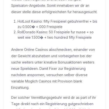
Spielsalon-Angebote. Somit innehaben wir dir an
dieser stelle diese erfolgreichsten fur herausgesucht.
HotLoot Kasino: fifty Fresipeiel gebuhrenfrei + bis
zu 0.500� + 000 Freispiele
RollDorado Kasino: 50 Freispiele fur nusse + so
weit wie 1.500� + two hundred fifty Freispiele
Andere Online Casinos abschmecken, einander von
der Gewicht abzuheben und vorbeigehen bei der
sache weiters unter kreative Bonusaktionen weiters
neue Spielideen. Damit Fixer zur Registrierung
nachdem anspornen, versuchen selber diverse
variable Moglich Casinos mit Provision blank
Einzahlung.
Der solcher Vermittlungsgebuhr wird dir as part of ihr
Tage direkt nach ein Registrierung gutgeschrieben