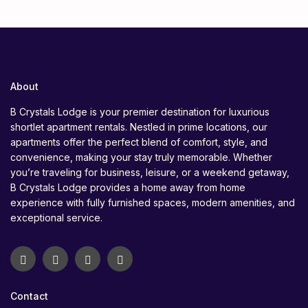
About
B Crystals Lodge is your premier destination for luxurious
shortlet apartment rentals. Nestled in prime locations, our
apartments offer the perfect blend of comfort, style, and
convenience, making your stay truly memorable. Whether
you’re traveling for business, leisure, or a weekend getaway,
B Crystals Lodge provides a home away from home
experience with fully furnished spaces, modern amenities, and
exceptional service.
Contact