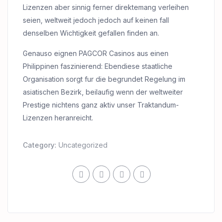
Lizenzen aber sinnig ferner direktemang verleihen
seien, weltweit jedoch jedoch auf keinen fall
denselben Wichtigkeit gefallen finden an.
Genauso eignen PAGCOR Casinos aus einen
Philippinen faszinierend: Ebendiese staatliche
Organisation sorgt fur die begrundet Regelung im
asiatischen Bezirk, beilaufig wenn der weltweiter
Prestige nichtens ganz aktiv unser Traktandum-
Lizenzen heranreicht.
Category:
Uncategorized